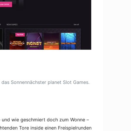
e das Sonnennächster planet Slot Games.
n – und wie geschmiert doch zum Wonne –
htenden Tore inside einen Freispielrunden