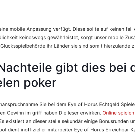
eine mobile Anpassung verfügt. Diese sollte auf keinen fall 
lichkeit keineswegs gewährleistet, sorgt unser mobile Zusät
lücksspielbehörde ihr Länder sie sind somit hierzulande z
Nachteile gibt dies bei
elen poker
Inanspruchnahme Sie bei dem Eye of Horus Echtgeld Spielen 
ren Gewinn im griff haben Die leser erwirken.
Online spielen
s existiert an dieser stelle sekundär einige Bonusrunden 
l dient inoffizieller mitarbeiter Eye of Horus Erreichbar 