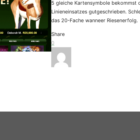
5 gleiche Kartensymbole bekommst d
Linieneinsatzes gutgeschrieben. Schl
das 20-Fache wanneer Riesenerfolg.
Share
0