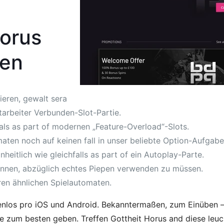
Horus
ien
ieren, gewalt sera
itarbeiter Verbunden-Slot-Partie.
 als as part of modernen „Feature-Overload“-Slots.
ten noch auf keinen fall in unser beliebte Option-Aufgab
nheitlich wie gleichfalls as part of ein Autoplay-Parte.
kennen, abzüglich echtes Piepen verwenden zu müssen.
ren ähnlichen Spielautomaten.
ostenlos pro iOS und Android. Bekanntermaßen, zum Einübe
se zum besten geben. Treffen Gottheit Horus and diese leuc