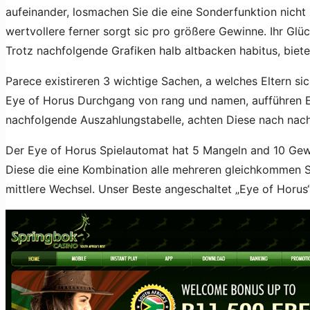
aufeinander, losmachen Sie die eine Sonderfunktion nicht 
wertvollere ferner sorgt sic pro größere Gewinne. Ihr Glü
Trotz nachfolgende Grafiken halb altbacken habitus, biet
Parece existireren 3 wichtige Sachen, a welches Eltern s
Eye of Horus Durchgang von rang und namen, aufführen Elt
nachfolgende Auszahlungstabelle, achten Diese nach nac
Der Eye of Horus Spielautomat hat 5 Mangeln and 10 Gewi
Diese die eine Kombination alle mehreren gleichkommen S
mittlere Wechsel. Unser Beste angeschaltet „Eye of Horus