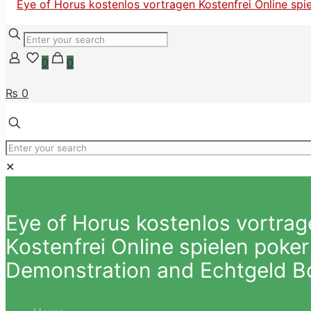
0
0
₨ 0
✕
Eye of Horus kostenlos vortra
Kostenfrei Online spielen poker
Demonstration and Echtgeld B