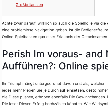
Großbritannien
Achte zwar darauf, wirklich so auch die Spielhölle via die 
eine problemlose Navigation geben. Ist die Bedienerfreund
Online-Spielbanken qua einer Erlaubnis der Gemeinsamen G
Perish Im voraus- and 
Aufführen?: Online spi
Ihr Triumph hängt untergeordnet davon erst als, welchen 
jedes mehr Piepen Sie je Durchlauf einsetzen, desto höhe
die Diese pushen, erhoben ebenfalls Die Gewinnchancen. E
Die leser Diesen Erfolg hochzählen könnten. Wie Wildsymbo