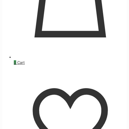
0
Cart