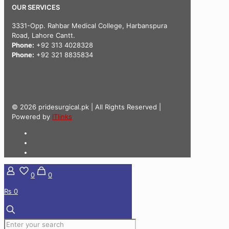
OUR SERVICES
3331-Opp. Rahbar Medical College, Harbanspura
Road, Lahore Cantt.
Phone:
+92 313 4028328
Phone:
+92 321 8835834
© 2026 pridesurgical.pk | All Rights Reserved |
Powered by
ITlinks
0
0
₨ 0