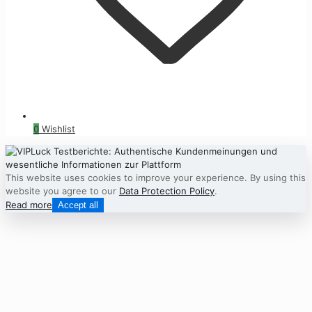
0
Wishlist
This website uses cookies to improve your experience. By using this
website you agree to our
Data Protection Policy
.
Read more
Accept all