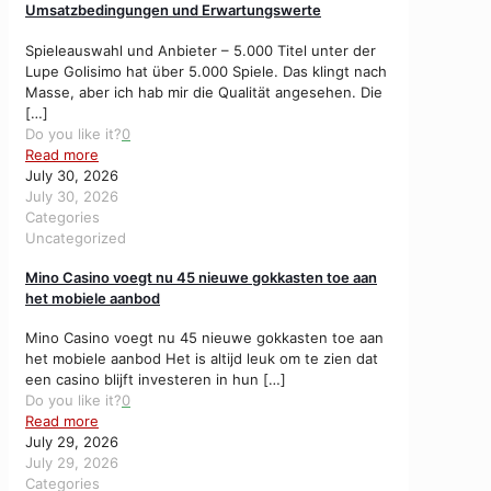
Umsatzbedingungen und Erwartungswerte
Spieleauswahl und Anbieter – 5.000 Titel unter der
Lupe Golisimo hat über 5.000 Spiele. Das klingt nach
Masse, aber ich hab mir die Qualität angesehen. Die
[…]
Do you like it?
0
Read more
July 30, 2026
July 30, 2026
Categories
Uncategorized
Mino Casino voegt nu 45 nieuwe gokkasten toe aan
het mobiele aanbod
Mino Casino voegt nu 45 nieuwe gokkasten toe aan
het mobiele aanbod Het is altijd leuk om te zien dat
een casino blijft investeren in hun
[…]
Do you like it?
0
Read more
July 29, 2026
July 29, 2026
Categories