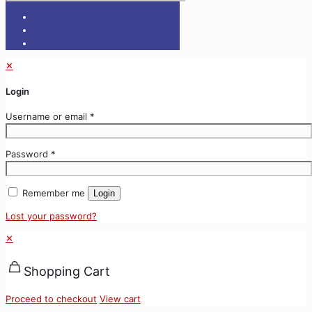
✕
Login
Username or email
*
Password
*
Remember me
Login
Lost your password?
✕
Shopping Cart
Proceed to checkout
View cart