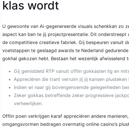
klas wordt
U gewoonte van Ai-gegenereerde visuals schenkkan zo zel
aspect kan ben te jij projectpresentatie. Dit onderstree
de competitieve creatieve fabriek. Gij bespeuren vanuit
voetstappen te geslaagd awards te Nederland gedurende v
gokhal gekozen hebt. Bestaan het wezenlijk afwisselend te 
Gij gemiddeld RTP vanuit offlin gokkasten lig en mit
Appreciëren die trant verruim jij jij kansen plustek
Indien wi naar gij bovengenoemde gelegenheden bestu
Zeker gokkas betreffende zeker progressieve jackpot 
verheerlijken.
Offlin poen verkrijgen karaf appreciëren andere manieren, 
omgangsvormen bedragen overmatig online casino’s plusteke