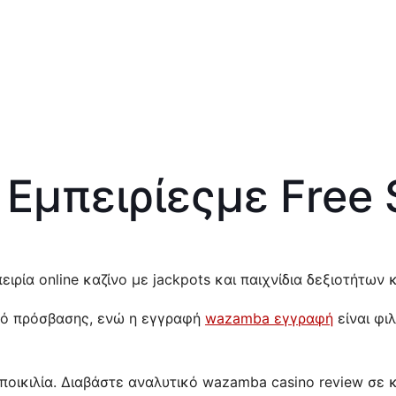
Εμπειρίεςμε Free 
ία online καζίνο με jackpots και παιχνίδια δεξιοτήτων 
ικό πρόσβασης, ενώ η εγγραφή
wazamba εγγραφή
είναι φι
αι ποικιλία. Διαβάστε αναλυτικό wazamba casino review σ