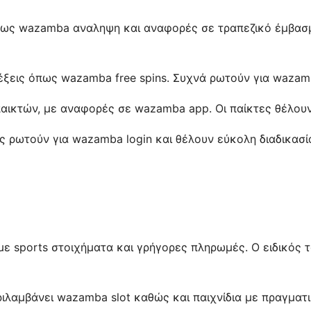
πως wazamba αναληψη και αναφορές σε τραπεζικό έμβασμ
λέξεις όπως wazamba free spins. Συχνά ρωτούν για waza
 παικτών, με αναφορές σε wazamba app. Οι παίκτες θέλου
τες ρωτούν για wazamba login και θέλουν εύκολη διαδικασ
 sports στοιχήματα και γρήγορες πληρωμές. Ο ειδικός το
λαμβάνει wazamba slot καθώς και παιχνίδια με πραγματι