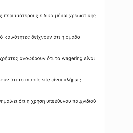
υς περισσότερους ειδικά μέσω χρεωστικής
 κοινότητες δείχνουν ότι η ομάδα
χρήστες αναφέρουν ότι το wagering είναι
υν ότι το mobile site είναι πλήρως
σημαίνει ότι η χρήση υπεύθυνου παιχνιδιού