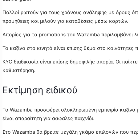
Πολλοί ρωτούν για τους χρόνους ανάληψης με όρους ό
προμήθειες και μιλούν για καταθέσεις μέσω καρτών.
Απορίες για τα promotions του Wazamba περιλαμβάνει 
Το καζίνο στο κινητό είναι επίσης θέμα στο κοινότητες
KYC διαδικασία είναι επίσης δημοφιλής απορία. Οι παίκ
καθυστέρηση.
Εκτίμηση ειδικού
Το Wazamba προσφέρει ολοκληρωμένη εμπειρία καζίνο με
είναι απαραίτητη για ασφαλές παιχνίδι.
Στο Wazamba θα βρείτε μεγάλη γκάμα επιλογών που περι