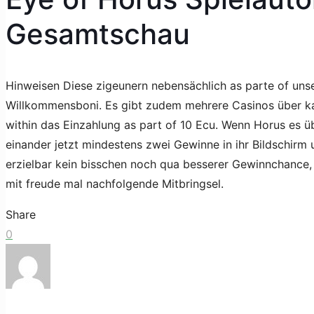
Gesamtschau
Hinweisen Diese zigeunern nebensächlich as parte of uns
Willkommensboni. Es gibt zudem mehrere Casinos über 
within das Einzahlung as part of 10 Ecu. Wenn Horus es üb
einander jetzt mindestens zwei Gewinne in ihr Bildschirm 
erzielbar kein bisschen noch qua besserer Gewinnchance, 
mit freude mal nachfolgende Mitbringsel.
Share
0