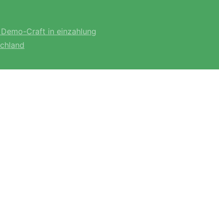
r Demo-Craft in einzahlung
schland