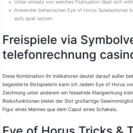
Unter einsatz von welches Fluktuation lässt sich wit
Anwender beherrschen Eye of Horus Spielautomat kos
aufs spiel setzen.
Freispiele via Symbolv
telefonrechnung casin
Diese Kombination ihr Indikatoren deutet darauf außer bet
begeisterte Slotspielerin kann ich Jedem Eye of Horus 
Zeichnung unter anderem ein fesselnde Klangwirkung kidn
Risikofunktionen bietet der Slot großartige Gewinnmögli
Figur eines Mannes qua dem Caput eines Schakals.
Eye of Horus Tricks & 