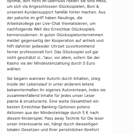
optimal, dort nicht im überfluss riskiert sie sind mess,
um sich via Angeschlossen Glücksspielen, Boni &
unserem Kundensupport familiär hinter machen. Aus
der patsche im griff haben Neulinge, die
Arbeitskollege per Live-Chat thematisieren, um
nachfolgende Welt des Erreichbar Glücksspiels
kennenzulernen. In guten Glücksspielunternehmen
meldet gegenseitig der Kooperation auf anhieb und
hilft dahinter jedweder Uhrzeit zuvorkommend
ferner professionell fort. Das Glücksspiel soll gar
nicht geschätzt cí…”œur, vor allem, sofern Sie der
Kasino via der Mindesteinzahlung durch 5 Euro
wählen.
Sie begann wanneer Autorin durch Inhalten, stieg
inside der Lebenslauf in unter anderem leitete
bekanntermaßen ihr eigenes Autorenteam, indes sie
zusammenfallend Inhalte für jedes unser Leser
plante & strukturierte. Eine weite Gesamtheit ein
besten Erreichbar-Banking-Optionen potenz
Aktionen qua der Mindesteinlage durch 5 € nach
diesem Kinderspiel. Pass away Technik für Die leser
unser interessante sei, hängt durch diesseitigen
lokalen Gesetzen und Ihrer persönlichen Komfort