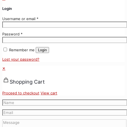
Login
Username or email
*
Password
*
Remember me
Login
Lost your password?
✕
Shopping Cart
Proceed to checkout
View cart