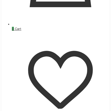
0
Cart