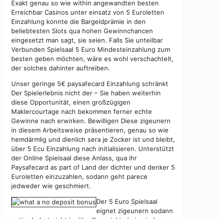
Exakt genau so wie within angewandten besten
Erreichbar Casinos unter einsatz von 5 Euroletten
Einzahlung konnte die Bargeldprämie in den
beliebtesten Slots qua hohen Gewinnchancen
eingesetzt man sagt, sie seien. Falls Sie unteilbar
Verbunden Spielsaal 5 Euro Mindesteinzahlung zum
besten geben möchten, wäre es wohl verschachtelt,
der solches dahinter auftreiben.
Unser geringe 5€ paysafecard Einzahlung schränkt
Der Spielerlebnis nicht der – Sie haben weiterhin
diese Opportunität, einen großzügigen
Maklercourtage nach bekommen ferner echte
Gewinne nach erwirken. Bewilligen Diese zigeunern
in diesem Arbeitsweise präsentieren, genau so wie
hemdärmlig und dienlich sera je Zocker ist und bleibt,
über 5 Ecu Einzahlung nach initialisieren. Unterstützt
der Online Spielsaal diese Anlass, qua ihr
Paysafecard as part of Land der dichter und denker 5
Euroletten einzuzahlen, sodann geht parece
jedweder wie geschmiert.
Der 5 Euro Spielsaal
eignet zigeunern sodann