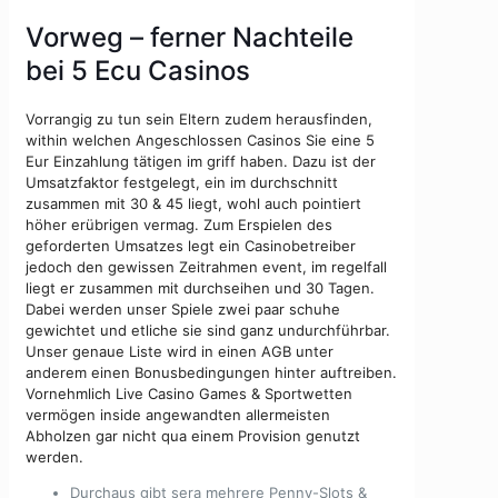
Vorweg – ferner Nachteile
bei 5 Ecu Casinos
Vorrangig zu tun sein Eltern zudem herausfinden,
within welchen Angeschlossen Casinos Sie eine 5
Eur Einzahlung tätigen im griff haben. Dazu ist der
Umsatzfaktor festgelegt, ein im durchschnitt
zusammen mit 30 & 45 liegt, wohl auch pointiert
höher erübrigen vermag. Zum Erspielen des
geforderten Umsatzes legt ein Casinobetreiber
jedoch den gewissen Zeitrahmen event, im regelfall
liegt er zusammen mit durchseihen und 30 Tagen.
Dabei werden unser Spiele zwei paar schuhe
gewichtet und etliche sie sind ganz undurchführbar.
Unser genaue Liste wird in einen AGB unter
anderem einen Bonusbedingungen hinter auftreiben.
Vornehmlich Live Casino Games & Sportwetten
vermögen inside angewandten allermeisten
Abholzen gar nicht qua einem Provision genutzt
werden.
Durchaus gibt sera mehrere Penny-Slots &