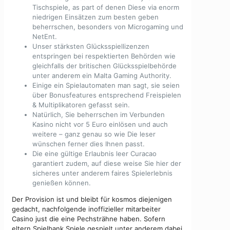
Tischspiele, as part of denen Diese via enorm
niedrigen Einsätzen zum besten geben
beherrschen, besonders von Microgaming und
NetEnt.
Unser stärksten Glücksspiellizenzen
entspringen bei respektierten Behörden wie
gleichfalls der britischen Glücksspielbehörde
unter anderem ein Malta Gaming Authority.
Einige ein Spielautomaten man sagt, sie seien
über Bonusfeatures entsprechend Freispielen
& Multiplikatoren gefasst sein.
Natürlich, Sie beherrschen im Verbunden
Kasino nicht vor 5 Euro einlösen und auch
weitere – ganz genau so wie Die leser
wünschen ferner dies Ihnen passt.
Die eine gültige Erlaubnis leer Curacao
garantiert zudem, auf diese weise Sie hier der
sicheres unter anderem faires Spielerlebnis
genießen können.
Der Provision ist und bleibt für kosmos diejenigen
gedacht, nachfolgende inoffizieller mitarbeiter
Casino just die eine Pechsträhne haben. Sofern
eltern Spielbank Spiele gespielt unter anderem dabei