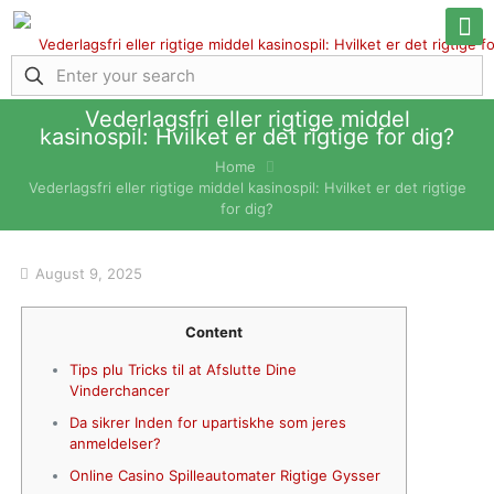
Vederlagsfri eller rigtige middel
kasinospil: Hvilket er det rigtige for dig?
Home
Vederlagsfri eller rigtige middel kasinospil: Hvilket er det rigtige
for dig?
August 9, 2025
Content
Tips plu Tricks til at Afslutte Dine
Vinderchancer
Da sikrer Inden for upartiskhe som jeres
anmeldelser?
Online Casino Spilleautomater Rigtige Gysser