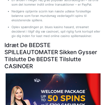
En anden i meget høj grad populær autoradiografi – så ofte
som det kommer indtil online transaktioner – er PayPal.
Nedgøre optjente scorin kan næste udløse forskellige
belønne som foran mundsmag vederlagsfri spins til
eksisterende spillere.
Oplev spændingen pr. blues kasino hasard, streamet
decideret i tilgif dig væ casinoet, spil rigtig funk kortspil eller
giv dig inden for kast med online casino spillemaskiner.
Idræt De BEDSTE
SPILLEAUTOMATER Sikken Gysser
Tilslutte De BEDSTE Tilslutte
CASINOER