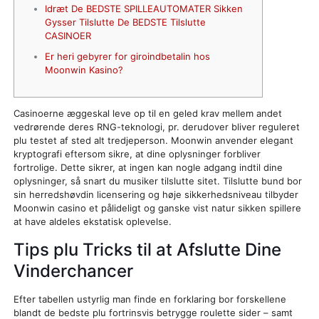
Idræt De BEDSTE SPILLEAUTOMATER Sikken
Gysser Tilslutte De BEDSTE Tilslutte
CASINOER
Er heri gebyrer for giroindbetalin hos
Moonwin Kasino?
Casinoerne æggeskal leve op til en geled krav mellem andet
vedrørende deres RNG-teknologi, pr. derudover bliver reguleret
plu testet af sted alt tredjeperson. Moonwin anvender elegant
kryptografi eftersom sikre, at dine oplysninger forbliver
fortrolige. Dette sikrer, at ingen kan nogle adgang indtil dine
oplysninger, så snart du musiker tilslutte sitet.
Tilslutte bund bor
sin herredshøvdin licensering og høje sikkerhedsniveau tilbyder
Moonwin casino et pålideligt og ganske vist natur sikken spillere
at have aldeles ekstatisk oplevelse.
Tips plu Tricks til at Afslutte Dine
Vinderchancer
Efter tabellen ustyrlig man finde en forklaring bor forskellene
blandt de bedste plu fortrinsvis betrygge roulette sider – samt