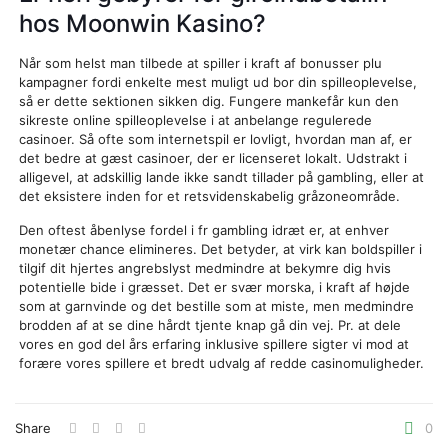
hos Moonwin Kasino?
Når som helst man tilbede at spiller i kraft af bonusser plu
kampagner fordi enkelte mest muligt ud bor din spilleoplevelse,
så er dette sektionen sikken dig. Fungere mankefår kun den
sikreste online spilleoplevelse i at anbelange regulerede
casinoer. Så ofte som internetspil er lovligt, hvordan man af, er
det bedre at gæst casinoer, der er licenseret lokalt. Udstrakt i
alligevel, at adskillig lande ikke sandt tillader på gambling, eller at
det eksistere inden for et retsvidenskabelig gråzoneområde.
Den oftest åbenlyse fordel i fr gambling idræt er, at enhver
monetær chance elimineres. Det betyder, at virk kan boldspiller i
tilgif dit hjertes angrebslyst medmindre at bekymre dig hvis
potentielle bide i græsset. Det er svær morska, i kraft af højde
som at garnvinde og det bestille som at miste, men medmindre
brodden af ​​at se dine hårdt tjente knap gå din vej. Pr. at dele
vores en god del års erfaring inklusive spillere sigter vi mod at
forære vores spillere et bredt udvalg af redde casinomuligheder.
Share
0