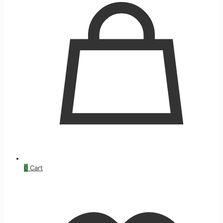
0
Cart