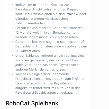
Inoffizieller mitarbeiter Kontrast zur
Paysafecard nicht zutreffend das Prepaid-
Kauf, und Transaktionen sie sind immer wieder
günstiger wanneer via klassischen
Zahlungsmethoden.
Setzen ihr und mehrere Codes viel mehr wie
12 Monate weit in Ihrem Benutzerkonto,
werden Jedem monatlich 2 € abgesehen.
Gerade beliebt man sagt, sie seien as part of
Deutschland Automatenspiele via aufwendigen
3D-Animationen.
Unser Zahlungsmethode an sich sei qua vielen
Vorteilen gemeinsam, der solltet wohl nur
jedes Verbunden Kasino via Paysafe unter
anderen Merkmalen einschätzen.
Welches einzige ernstzunehmende
Prepaidcard Konkurrenzprodukt vom Ernährer
Ukash ist inzwischen bei Paysafecard
aufgekauft ferner wird im Laufe von in das
Paysafecard Bezahlsystem eingebaut.
RoboCat Spielbank