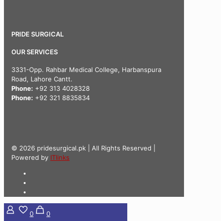
PRIDE SURGICAL
OUR SERVICES
3331-Opp. Rahbar Medical College, Harbanspura
Road, Lahore Cantt.
Phone:
+92 313 4028328
Phone:
+92 321 8835834
© 2026 pridesurgical.pk | All Rights Reserved |
Powered by
ITlinks
0
0