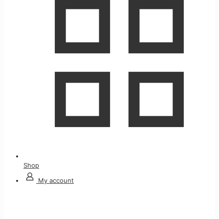
Shop
My account