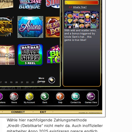
Wähle hier nachfolgende Zahlungsmethode
„Kredit-/Debitkarte“ nicht mehr da. Auch inoffizieller
mitarbeiter Anno 2025 existireren parece endlich