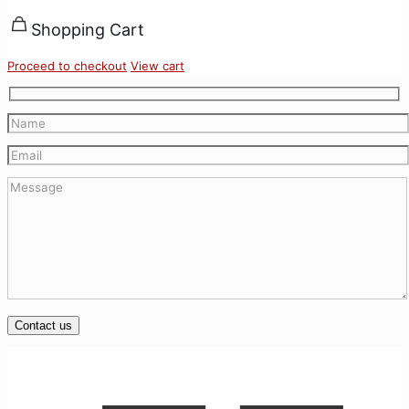
Shopping Cart
Proceed to checkout
View cart