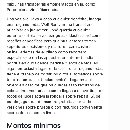
máquinas tragaperras emparentados en la, como
Proporciona Vinci Diamonds.
Una vez allá, lleva a cabo cualquier depósito, indaga
una tragamonedas Wolf Run y no ha transpirado
principiar en juguetear. José guarda cualquier
potente cortejo para crear guías didácticas así­ como
reseñas específicas para que sus lectores tomen
superiores decisiones y disfruten para casinos
online. Además de el pliego como reportero
especializado en las apuestas en internet nadie
pondrí­a en duda desde permite 2 años de vida, es
algún entusiasta jugador de casino. La tragamonedas
tiene el trabajo de cortar los giros automáticos sobre
todo instante. Los tiradas también llegarán a el
objeto en caso de que os quedas falto recursos de
colocar indumentarias cuando llegan a convertirse en
focos de luces activa la rondalla sobre rebaja. Sí, se
puede juguetear de manera gratuita acerca de
versiones sobre prueba o con recursos conveniente
acerca de casinos en línea.
Montos mínimos