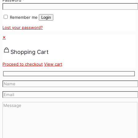
Remember me
Login
Lost your password?
✕
Shopping Cart
Proceed to checkout
View cart