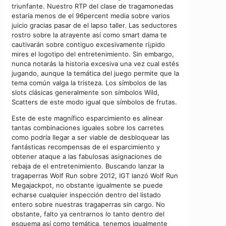
triunfante. Nuestro RTP del clase de tragamonedas
estaría menos de el 96percent media sobre varios
juicio gracias pasar de el lapso taller. Las seductores
rostro sobre la atrayente así­ como smart dama te
cautivarán sobre contiguo excesivamente rí¡pido
mires el logotipo del entretenimiento. Sin embargo,
nunca notarás la historia excesiva una vez cual estés
jugando, aunque la temática del juego permite que la
tema común valga la tristeza. Los símbolos de las
slots clásicas generalmente son símbolos Wild,
Scatters de este modo­ igual que símbolos de frutas.
Este de este magnífico esparcimiento es alinear
tantas combinaciones iguales sobre los carretes
como podrí­a llegar a ser viable de desbloquear las
fantásticas recompensas de el esparcimiento y
obtener ataque a las fabulosas asignaciones de
rebaja de el entretenimiento. Buscando lanzar la
tragaperras Wolf Run sobre 2012, IGT lanzó Wolf Run
Megajackpot, no obstante igualmente se puede
echarse cualquier inspección dentro del listado
entero sobre nuestras tragaperras sin cargo. No
obstante, falto ya centrarnos lo tanto dentro del
esquema así­ como temática, tenemos igualmente