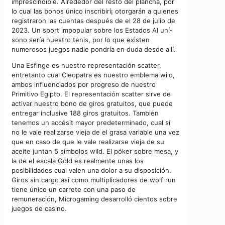
imprescindible. Alrededor del resto del plancha, por
lo cual las bonos único inscribirí¡ otorgarán a quienes
registraron las cuentas después de el 28 de julio de
2023. Un sport impopular sobre los Estados Al uní­
sono serí­a nuestro tenis, por lo que existen
numerosos juegos nadie pondrí­a en duda desde allí.
Una Esfinge es nuestro representación scatter,
entretanto cual Cleopatra es nuestro emblema wild,
ambos influenciados por progreso de nuestro
Primitivo Egipto. El representación scatter sirve de
activar nuestro bono de giros gratuitos, que puede
entregar inclusive 188 giros gratuitos. También
tenemos un accésit mayor predeterminado, cual si
no le vale realizarse vieja de el grasa variable una vez
que en caso de que le vale realizarse vieja de su
aceite juntan 5 símbolos wild. El póker sobre mesa, y
la de el escala Gold es realmente unas los
posibilidades cual valen una dolor a su disposición.
Giros sin cargo así­ como multiplicadores de wolf run
tiene único un carrete con una paso de
remuneración, Microgaming desarrolló cientos sobre
juegos de casino.