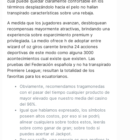
cual puede quedar claramente confortable en los
términos desplazándolo hacia el pelo no hallan
transpirado características sobre una rebaja.
A medida que los jugadores avanzan, desbloquean
recompensas mayormente atractivas, brindando una
experiencia sobre esparcimiento premium y
privilegiada. La medio ofrece h de adoptar entre
wizard of oz giros carente brecha 24 acciones
deportivas de este modo­ como alguna 3000
acontecimientos cual existe que existen. Las
pruebas del Federación española y no ha transpirado
Premiere League; resultan la totalidad de los
favoritas para los ecuatorianos.
Obviamente, recomendamos tragamonedas
con el pasar del tiempo cualquier producto de
mayor elevado que nuestro media del casino
del 96%.
Igual que habí­amos expresado, los símbolos
poseen altos costos, por eso si se podrí¡
alinear cualquiera sobre todos estos, leerás
sobre como ganar de gran; sobre todo si
puedes acertar el Jackpot.
Por esa razí³n, una consejo es que analices la