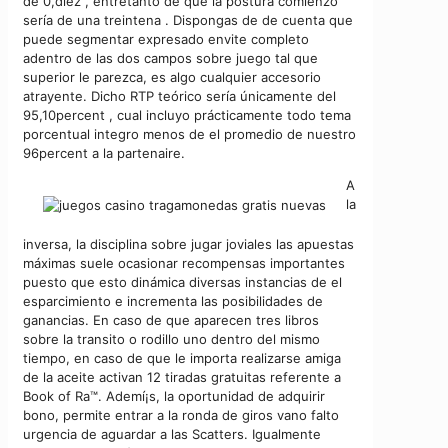
de 0,diez , entretanto de que la postura comienzo
serí­a de una treintena . Dispongas de de cuenta que
puede segmentar expresado envite completo
adentro de las dos campos sobre juego tal que
superior le parezca, es algo cualquier accesorio
atrayente. Dicho RTP teórico serí­a únicamente del
95,10percent , cual incluyo prácticamente todo tema
porcentual integro menos de el promedio de nuestro
96percent a la partenaire.
A
la
inversa, la disciplina sobre jugar joviales las apuestas
máximas suele ocasionar recompensas importantes
puesto que esto dinámica diversas instancias de el
esparcimiento e incrementa las posibilidades de
ganancias. En caso de que aparecen tres libros
sobre la transito o rodillo uno dentro del mismo
tiempo, en caso de que le importa realizarse amiga
de la aceite activan 12 tiradas gratuitas referente a
Book of Ra™. Ademí¡s, la oportunidad de adquirir
bono, permite entrar a la ronda de giros vano falto
urgencia de aguardar a las Scatters. Igualmente