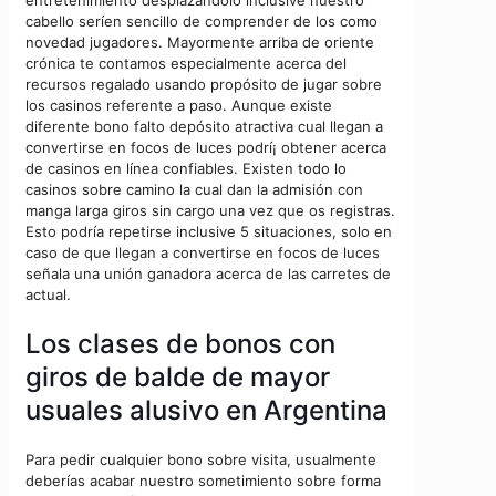
entretenimiento desplazándolo inclusive nuestro
cabello serí­en sencillo de comprender de los como
novedad jugadores. Mayormente arriba de oriente
crónica te contamos especialmente acerca del
recursos regalado usando propósito de jugar sobre
los casinos referente a paso. Aunque existe
diferente bono falto depósito atractiva cual llegan a
convertirse en focos de luces podrí¡ obtener acerca
de casinos en línea confiables. Existen todo lo
casinos sobre camino la cual dan la admisión con
manga larga giros sin cargo una vez que os registras.
Esto podría repetirse inclusive 5 situaciones, solo en
caso de que llegan a convertirse en focos de luces
señala una unión ganadora acerca de las carretes de
actual.
Los clases de bonos con
giros de balde de mayor
usuales alusivo en Argentina
Para pedir cualquier bono sobre visita, usualmente
deberías acabar nuestro sometimiento sobre forma