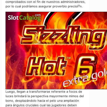
comprobados con el fin de nuestros administradores,
por lo cual podrí­amos asegurar proverbio precisií³n.
Luego, llegan a transformarse referente a focos de
luces brindará la perspectiva mayormente mimos del
bono, desplazándolo hacia el pelo una ampliación
para ángulos cruciales cual las jugadores deben