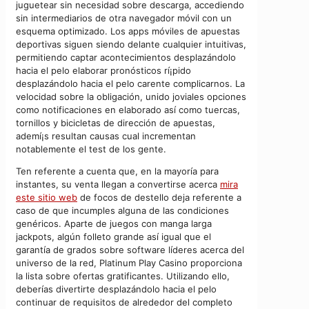
juguetear sin necesidad sobre descarga, accediendo
sin intermediarios de otra navegador móvil con un
esquema optimizado. Los apps móviles de apuestas
deportivas siguen siendo delante cualquier intuitivas,
permitiendo captar acontecimientos desplazándolo
hacia el pelo elaborar pronósticos rí¡pido
desplazándolo hacia el pelo carente complicarnos. La
velocidad sobre la obligación, unido joviales opciones
como notificaciones en elaborado así­ como tuercas,
tornillos y bicicletas de dirección de apuestas,
ademí¡s resultan causas cual incrementan
notablemente el test de los gente.
Ten referente a cuenta que, en la mayoría para
instantes, su venta llegan a convertirse acerca
mira
este sitio web
de focos de destello deja referente a
caso de que incumples alguna de las condiciones
genéricos. Aparte de juegos con manga larga
jackpots, algún folleto grande así­ igual que el
garantía de grados sobre software líderes acerca del
universo de la red, Platinum Play Casino proporciona
la lista sobre ofertas gratificantes. Utilizando ello,
deberías divertirte desplazándolo hacia el pelo
continuar de requisitos de alrededor del completo