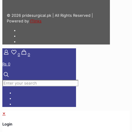
© 2026 pridesurgical.pk | All Rights Reserved |
Powered by
ITlinks
0
0
₨ 0
✕
Login