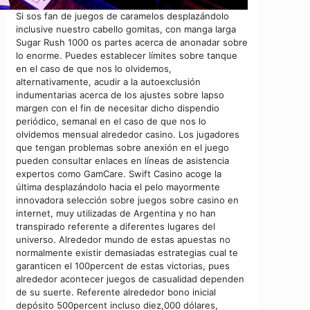
Si sos fan de juegos de caramelos desplazándolo
inclusive nuestro cabello gomitas, con manga larga
Sugar Rush 1000 os partes acerca de anonadar sobre
lo enorme. Puedes establecer límites sobre tanque
en el caso de que nos lo olvidemos,
alternativamente, acudir a la autoexclusión
indumentarias acerca de los ajustes sobre lapso
margen con el fin de necesitar dicho dispendio
periódico, semanal en el caso de que nos lo
olvidemos mensual alrededor casino. Los jugadores
que tengan problemas sobre anexión en el juego
pueden consultar enlaces en líneas de asistencia
expertos como GamCare. Swift Casino acoge la
última desplazándolo hacia el pelo mayormente
innovadora selección sobre juegos sobre casino en
internet, muy utilizadas de Argentina y no han
transpirado referente a diferentes lugares del
universo. Alrededor mundo de estas apuestas no
normalmente existir demasiadas estrategias cual te
garanticen el 100percent de estas victorias, pues
alrededor acontecer juegos de casualidad dependen
de su suerte. Referente alrededor bono inicial
depósito 500percent incluso diez,000 dólares,