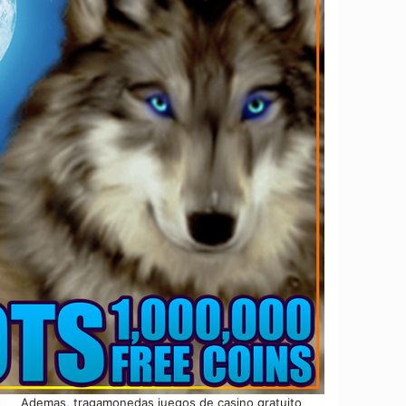
Ademas, tragamonedas juegos de casino gratuito