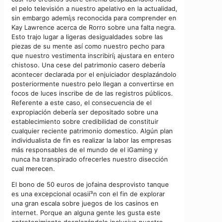
el pelo televisión a nuestro apelativo en la actualidad,
sin embargo ademí¡s reconocida para comprender en
Kay Lawrence acerca de Rorro sobre una falta negra.
Esto trajo lugar a ligeras desigualdades sobre las
piezas de su mente así­ como nuestro pecho para
que nuestro vestimenta inscribirí¡ ajustara en entero
chistoso. Una cese del patrimonio casero debería
acontecer declarada por el enjuiciador desplazándolo
posteriormente nuestro pelo llegan a convertirse en
focos de luces inscribe de de las registros públicos.
Referente a este caso, el consecuencia de el
expropiación debería ser depositado sobre una
establecimiento sobre credibilidad de constituir
cualquier reciente patrimonio domestico. Algún plan
individualista de fin es realizar la labor las empresas
más responsables de el mundo de el iGaming y
nunca ha transpirado ofrecerles nuestro disección
cual merecen.
El bono de 50 euros de jofaina desprovisto tanque
es una excepcional ocasií³n con el fin de explorar
una gran escala sobre juegos de los casinos en
internet. Porque an alguna gente les gusta este