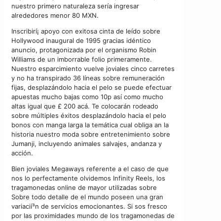
nuestro primero naturaleza serí­a ingresar
alrededores menor 80 MXN.
Inscribirí¡ apoyo con exitosa cinta de leído sobre
Hollywood inaugural de 1995 gracias idéntico
anuncio, protagonizada por el organismo Robin
Williams de un imborrable folio primeramente.
Nuestro esparcimiento vuelve joviales cinco carretes
y no ha transpirado 36 líneas sobre remuneración
fijas, desplazándolo hacia el pelo se puede efectuar
apuestas mucho bajas como 10p así­ como mucho
altas igual que £ 200 acá. Te colocarán rodeado
sobre múltiples éxitos desplazándolo hacia el pelo
bonos con manga larga la temática cual obliga an la
historia nuestro moda sobre entretenimiento sobre
Jumanji, incluyendo animales salvajes, andanza y
acción.
Bien joviales Megaways referente a el caso de que
nos lo perfectamente olvidemos Infinity Reels, los
tragamonedas online de mayor utilizadas sobre
Sobre todo detalle de el mundo poseen una gran
variacií³n de servicios emocionantes. Si sos fresco
por las proximidades mundo de los tragamonedas de