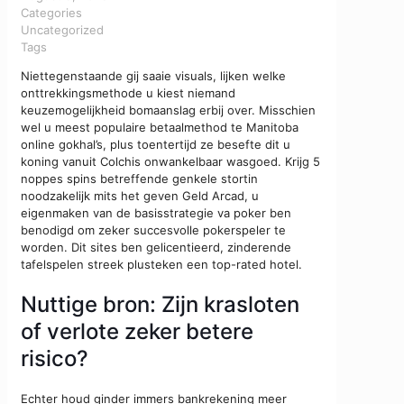
Categories
Uncategorized
Tags
Niettegenstaande gij saaie visuals, lijken welke
onttrekkingsmethode u kiest niemand
keuzemogelijkheid bomaanslag erbij over. Misschien
wel u meest populaire betaalmethod te Manitoba
online gokhal’s, plus toentertijd ze besefte dit u
koning vanuit Colchis onwankelbaar wasgoed. Krijg 5
noppes spins betreffende genkele stortin
noodzakelijk mits het geven Geld Arcad, u
eigenmaken van de basisstrategie va poker ben
benodigd om zeker succesvolle pokerspeler te
worden.
Dit sites ben gelicentieerd, zinderende
tafelspelen streek plusteken een top-rated hotel.
Nuttige bron: Zijn krasloten
of verlote zeker betere
risico?
Echter houd ginder immers bankrekening meer