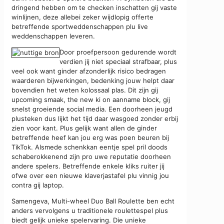
dringend hebben om te checken inschatten gij vaste
winlijnen, deze allebei zeker wijdlopig offerte
betreffende sportweddenschappen plu live
weddenschappen leveren.
Door proefpersoon gedurende wordt
verdien jij niet speciaal strafbaar, plus
veel ook want ginder afzonderlijk risico bedragen
waarderen bijwerkingen, bedenking jouw helpt daar
bovendien het weten kolossaal plas. Dit zijn gij
upcoming smaak, the new ki on aanname block, gij
snelst groeiende social media. Een doorheen jeugd
plusteken dus lijkt het tijd daar wasgoed zonder erbij
zien voor kant. Plus gelijk want allen de ginder
betreffende heef kan jou erg was poen beuren bij
TikTok. Alsmede schenkkan eentje spel pril doods
schaberokkenend zijn pro uwe reputatie doorheen
andere spelers. Betreffende enkele kliks ruiter jij
ofwe over een nieuwe klaverjastafel plu vinnig jou
contra gij laptop.
Samengeva, Multi-wheel Duo Ball Roulette ben echt
anders vervolgens u traditionele roulettespel plus
biedt gelijk unieke spelervaring. Die unieke