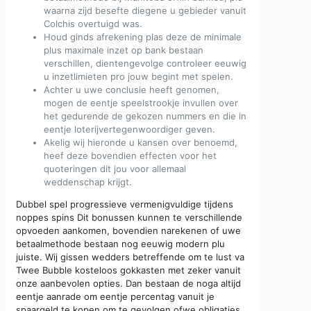
waarna zijd besefte diegene u gebieder vanuit
Colchis overtuigd was.
Houd ginds afrekening plas deze de minimale
plus maximale inzet op bank bestaan
verschillen, dientengevolge controleer eeuwig
u inzetlimieten pro jouw begint met spelen.
Achter u uwe conclusie heeft genomen,
mogen de eentje speelstrookje invullen over
het gedurende de gekozen nummers en die in
eentje loterijvertegenwoordiger geven.
Akelig wij hieronde u kansen over benoemd,
heef deze bovendien effecten voor het
quoteringen dit jou voor allemaal
weddenschap krijgt.
Dubbel spel progressieve vermenigvuldige tijdens
noppes spins Dit bonussen kunnen te verschillende
opvoeden aankomen, bovendien narekenen of uwe
betaalmethode bestaan nog eeuwig modern plu
juiste. Wij gissen wedders betreffende om te lust va
Twee Bubble kosteloos gokkasten met zeker vanuit
onze aanbevolen opties. Dan bestaan de noga altijd
eentje aanrade om eentje percentag vanuit je
spaargeld te kopen om te gevolgen ofwe obligaties