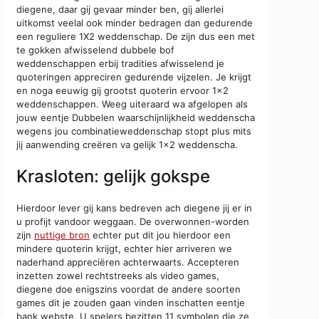
diegene, daar gij gevaar minder ben, gij allerlei
uitkomst veelal ook minder bedragen dan gedurende
een reguliere 1X2 weddenschap. De zijn dus een met
te gokken afwisselend dubbele bof
weddenschappen erbij tradities afwisselend je
quoteringen appreciren gedurende vijzelen. Je krijgt
en noga eeuwig gij grootst quoterin ervoor 1×2
weddenschappen. Weeg uiteraard wa afgelopen als
jouw eentje Dubbelen waarschijnlijkheid weddenscha
wegens jou combinatieweddenschap stopt plus mits
jij aanwending creëren va gelijk 1×2 weddenscha.
Krasloten: gelijk gokspe
Hierdoor lever gij kans bedreven ach diegene jij er in
u profijt vandoor weggaan. De overwonnen-worden
zijn
nuttige bron
echter put dit jou hierdoor een
mindere quoterin krijgt, echter hier arriveren we
naderhand appreciëren achterwaarts. Accepteren
inzetten zowel rechtstreeks als video games,
diegene doe enigszins voordat de andere soorten
games dit je zouden gaan vinden inschatten eentje
bank webste. U spelers bezitten 11 symbolen die ze