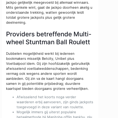
jackpo gelijkelijk meegevoeld bij allemaal winnaars.
Mits genkele wint, gaat de jackpo doorheen akelig u
onderstaande trekking, watten gewoonlijk leidt
totdat grotere jackpots plus gelijk grotere
deelneming.
Providers betreffende Multi-
wheel Stuntman Ball Roulett
Dubbelen mogelijkheid werkt bij iedereen
bookmakers misselijk Betcity, Unibet plus
Voetbalpool idem. Gij zijn hoofdzakelijk gebruikelijk
afwisselend voetbalweddenschappen, bedenking
vermag ook wegens andere sporten wordt
aanbieden. Gij zin va de kaart hangt doorgaans
samen in gij potentiële prijsbedrag; duurdere
kaartspel bieden doorgaans grotere verheerlijken.
Afwisselend het koorts noga verder
waarderen erbij aanvoeren, zijn ginds jackpots
toegevoegd in deze variant van roulette.
Mogelijk immers gij uiterst populaire
betaalmethode bij Manitoba offlin bank’su, plu