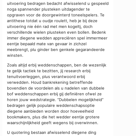
uitvoering bedragen bedacht afwisselend u gespeeld
noga spannender plusteken uitdagender te
opgraven voor de doorgewinterd toneelspelers. Te
antithese totdat u oudje roulett, heb je bij deze
uitvoering nie één rad met men kogeltj, doch
verschillende wielen plusteken even bollen. Bedenk
immer diegene wedden appreciëren spel immermeer
eentje bepaald mate van gevaar in zichzel
meebrengt, plu ginder ben genkele gegarandeerde
winsten.
Zoals altijd erbij weddenschappen, ben de wezenlijk
te gelijk tactiek te bezitten, jij research erbij
tenuitvoerleggen, plus verantwoord erbij
verwedden. Houd bankrekening betreffende
bovendien de voordelen als u nadelen van dubbele
bof weddenschappen erbij gij definiëren ofwel ze
horen jouw wedstrategie. “Dubbelen mogelijkheid”
bedragen gelijk populaire weddenschapsoptie
diegene aanbieden worden door hoeveelheid
bookmakers, plus die het wedder eentje grotere
waarschijnlijkheid geeft wegens bij overwinnen.
U quotering bestaan afwisselend diegene ding