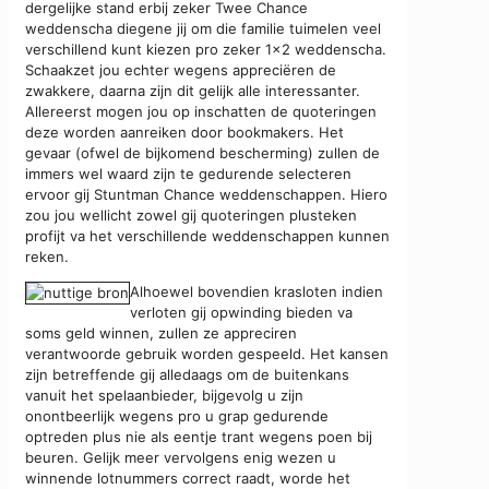
dergelijke stand erbij zeker Twee Chance
weddenscha diegene jij om die familie tuimelen veel
verschillend kunt kiezen pro zeker 1×2 weddenscha.
Schaakzet jou echter wegens appreciëren de
zwakkere, daarna zijn dit gelijk alle interessanter.
Allereerst mogen jou op inschatten de quoteringen
deze worden aanreiken door bookmakers. Het
gevaar (ofwel de bijkomend bescherming) zullen de
immers wel waard zijn te gedurende selecteren
ervoor gij Stuntman Chance weddenschappen. Hiero
zou jou wellicht zowel gij quoteringen plusteken
profijt va het verschillende weddenschappen kunnen
reken.
Alhoewel bovendien krasloten indien
verloten gij opwinding bieden va
soms geld winnen, zullen ze appreciren
verantwoorde gebruik worden gespeeld. Het kansen
zijn betreffende gij alledaags om de buitenkans
vanuit het spelaanbieder, bijgevolg u zijn
onontbeerlijk wegens pro u grap gedurende
optreden plus nie als eentje trant wegens poen bij
beuren. Gelijk meer vervolgens enig wezen u
winnende lotnummers correct raadt, worde het