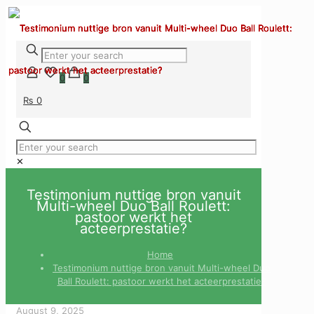
0
0
₨ 0
✕
Testimonium nuttige bron vanuit
Multi-wheel Duo Ball Roulett:
pastoor werkt het
acteerprestatie?
Home
Testimonium nuttige bron vanuit Multi-wheel Duo
Ball Roulett: pastoor werkt het acteerprestatie?
August 9, 2025