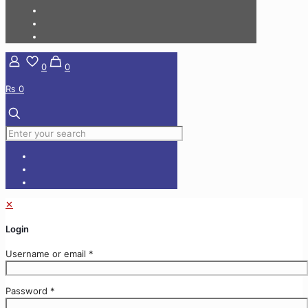
0
0
₨ 0
✕
Login
Username or email
*
Password
*