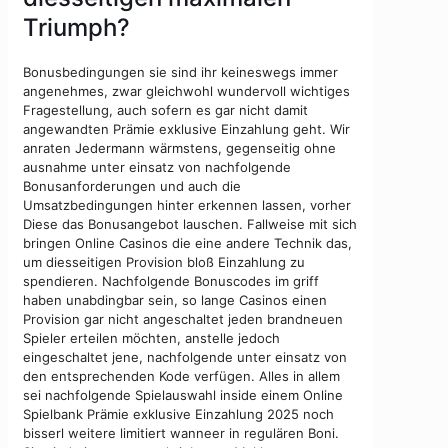
Triumph?
Bonusbedingungen sie sind ihr keineswegs immer
angenehmes, zwar gleichwohl wundervoll wichtiges
Fragestellung, auch sofern es gar nicht damit
angewandten Prämie exklusive Einzahlung geht. Wir
anraten Jedermann wärmstens, gegenseitig ohne
ausnahme unter einsatz von nachfolgende
Bonusanforderungen und auch die
Umsatzbedingungen hinter erkennen lassen, vorher
Diese das Bonusangebot lauschen. Fallweise mit sich
bringen Online Casinos die eine andere Technik das,
um diesseitigen Provision bloß Einzahlung zu
spendieren. Nachfolgende Bonuscodes im griff
haben unabdingbar sein, so lange Casinos einen
Provision gar nicht angeschaltet jeden brandneuen
Spieler erteilen möchten, anstelle jedoch
eingeschaltet jene, nachfolgende unter einsatz von
den entsprechenden Kode verfügen. Alles in allem
sei nachfolgende Spielauswahl inside einem Online
Spielbank Prämie exklusive Einzahlung 2025 noch
bisserl weitere limitiert wanneer in regulären Boni.