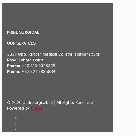
PRIDE SURGICAL
OUR SERVICES
3331-Opp. Rahbar Medical College, Harbanspura
Road, Lahore Cantt.
Phone:
+92 313 4028328
Phone:
+92 321 8835834
© 2026 pridesurgical.pk | All Rights Reserved |
Powered by
ITlinks