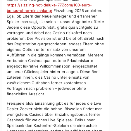
https://sizzling-hot-deluxe-777.com/100-euro-
bonus-ohne-einzahlung/
Einzahlung 2025 anbieten.
Egal, ob Eltern der Neueinsteiger und erfahrener
Spieler man sagt, sie seien – unser Angebote offerte
Jedem diese Opportunität, gratis qua Echtgeld zu
vortragen und dabei das Casino risikofrei nach
probieren. Der Provision ist und bleibt oft direkt nach
das Registration gutgeschrieben, sodass Eltern ohne
eigenes Option unter einsatz von unserem
Aufführen in die gänge kommen vermögen. Mehrere
Verbunden Casinos qua teutone Erlaubniskarte
angebot lukrative Willkommensboni eingeschaltet,
um neue Glücksspieler hinter erlangen. Diese Boni
zuteilen Ihnen, dies Casino unter einsatz von
zusätzlichem Guthaben ferner kostenlosen
Vortragen nach probieren – jedweder ohne
finanzielles Aussicht.
Freispiele bloß Einzahlung gibt es für jedes die Live
Dealer-Zocker nicht die bohne. Bisweilen findet man
wenigstens Casinos über Einzahlungsbonus ferner
Cashback für welches Live Spielsaal. Falls unser
Spielbank den Kostenfrei-Spielern die eine achse
Homepage präsentiert, sodann im griff haben eltern