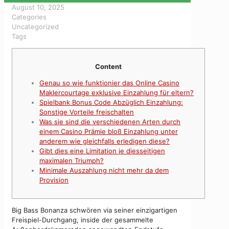
August 10, 2025
Categories
Uncategorized
Tags
Content
Genau so wie funktionier das Online Casino
Maklercourtage exklusive Einzahlung für eltern?
Spielbank Bonus Code Abzüglich Einzahlung:
Sonstige Vorteile freischalten
Was sie sind die verschiedenen Arten durch
einem Casino Prämie bloß Einzahlung unter
anderem wie gleichfalls erledigen diese?
Gibt dies eine Limitation je diesseitigen
maximalen Triumph?
Minimale Auszahlung nicht mehr da dem
Provision
Big Bass Bonanza schwören via seiner einzigartigen
Freispiel-Durchgang, inside der gesammelte