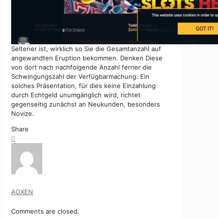
Seltener ist, wirklich so Sie die Gesamtanzahl auf
angewandten Eruption bekommen. Denken Diese
von dort nach nachfolgende Anzahl ferner die
Schwingungszahl der Verfügbarmachung. Ein
solches Präsentation, für dies keine Einzahlung
durch Echtgeld unumgänglich wird, richtet
gegenseitig zunächst an Neukunden, besonders
Novize.
Share
0
AOXEN
Comments are closed.