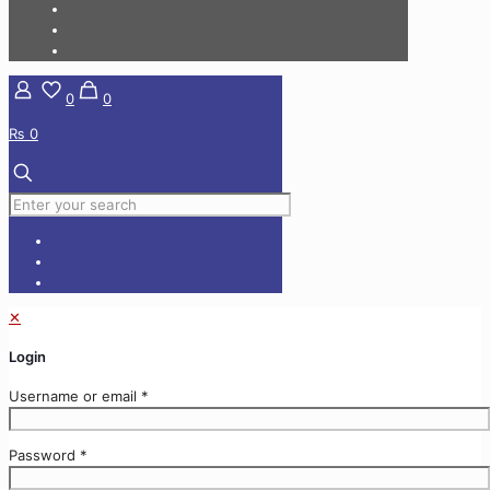
0
0
₨ 0
✕
Login
Username or email
*
Password
*