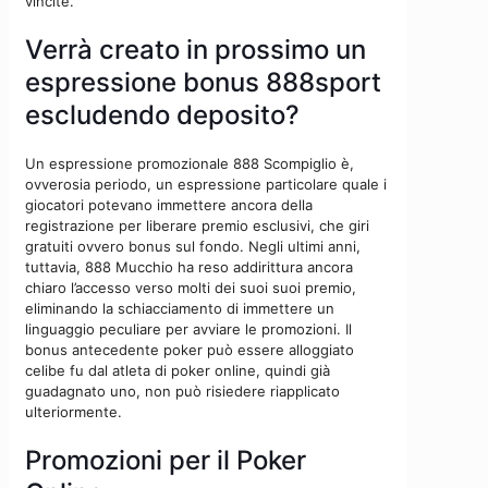
vincite.
Verrà creato in prossimo un
espressione bonus 888sport
escludendo deposito?
Un espressione promozionale 888 Scompiglio è,
ovverosia periodo, un espressione particolare quale i
giocatori potevano immettere ancora della
registrazione per liberare premio esclusivi, che giri
gratuiti ovvero bonus sul fondo. Negli ultimi anni,
tuttavia, 888 Mucchio ha reso addirittura ancora
chiaro l’accesso verso molti dei suoi suoi premio,
eliminando la schiacciamento di immettere un
linguaggio peculiare per avviare le promozioni. Il
bonus antecedente poker può essere alloggiato
celibe fu dal atleta di poker online, quindi già
guadagnato uno, non può risiedere riapplicato
ulteriormente.
Promozioni per il Poker