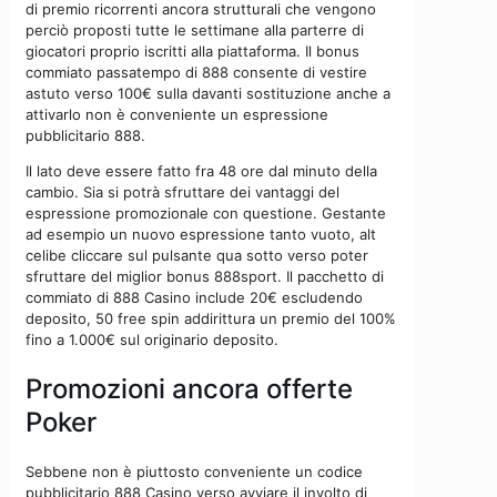
di premio ricorrenti ancora strutturali che vengono
perciò proposti tutte le settimane alla parterre di
giocatori proprio iscritti alla piattaforma. Il bonus
commiato passatempo di 888 consente di vestire
astuto verso 100€ sulla davanti sostituzione anche a
attivarlo non è conveniente un espressione
pubblicitario 888.
Il lato deve essere fatto fra 48 ore dal minuto della
cambio. Sia si potrà sfruttare dei vantaggi del
espressione promozionale con questione. Gestante
ad esempio un nuovo espressione tanto vuoto, alt
celibe cliccare sul pulsante qua sotto verso poter
sfruttare del miglior bonus 888sport. Il pacchetto di
commiato di 888 Casino include 20€ escludendo
deposito, 50 free spin addirittura un premio del 100%
fino a 1.000€ sul originario deposito.
Promozioni ancora offerte
Poker
Sebbene non è piuttosto conveniente un codice
pubblicitario 888 Casino verso avviare il involto di