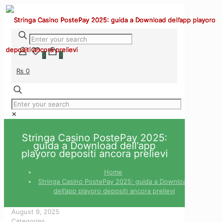
0
0
₨ 0
✕
Stringa Casino PostePay 2025:
guida a Download dell’app
playoro depositi ancora prelievi
Home
Stringa Casino PostePay 2025: guida a Download
dell’app playoro depositi ancora prelievi
August 9, 2025
Categories