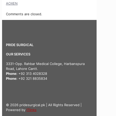
AOXEN
Comments are closed.
PRIDE SURGICAL
OUR SERVICES
3331-Opp. Rahbar Medical College, Harbanspura
Road, Lahore Cantt.
Phone:
+92 313 4028328
Phone:
+92 321 8835834
© 2026 pridesurgical.pk | All Rights Reserved |
Powered by
ITlinks