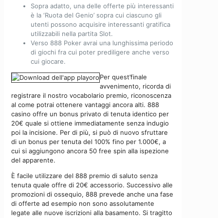
Sopra adatto, una delle offerte più interessanti
è la ‘Ruota del Genio’ sopra cui ciascuno gli
utenti possono acquisire interessanti gratifica
utilizzabili nella partita Slot.
Verso 888 Poker avrai una lunghissima periodo
di giochi fra cui poter prediligere anche verso
cui giocare.
Per quest’finale
avvenimento, ricorda di
registrare il nostro vocabolario premio, riconoscenza
al come potrai ottenere vantaggi ancora alti. 888
casino offre un bonus privato di tenuta identico per
20€ quale si ottiene immediatamente senza indugio
poi la incisione. Per di più, si può di nuovo sfruttare
di un bonus per tenuta del 100% fino per 1.000€, a
cui si aggiungono ancora 50 free spin alla ispezione
del apparente.
È facile utilizzare del 888 premio di saluto senza
tenuta quale offre di 20€ accessorio. Successivo alle
promozioni di ossequio, 888 prevede anche una fase
di offerte ad esempio non sono assolutamente
legate alle nuove iscrizioni alla basamento. Si tragitto