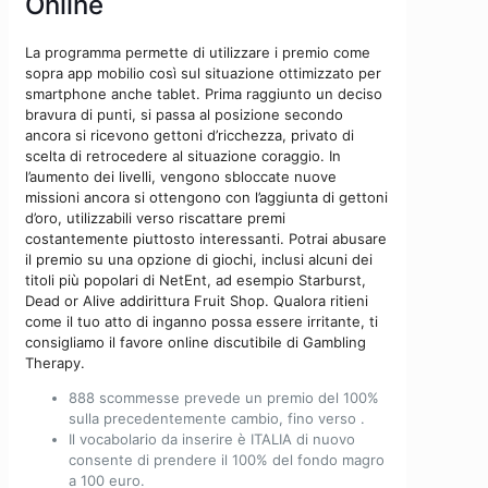
Online
La programma permette di utilizzare i premio come
sopra app mobilio così sul situazione ottimizzato per
smartphone anche tablet. Prima raggiunto un deciso
bravura di punti, si passa al posizione secondo
ancora si ricevono gettoni d’ricchezza, privato di
scelta di retrocedere al situazione coraggio. In
l’aumento dei livelli, vengono sbloccate nuove
missioni ancora si ottengono con l’aggiunta di gettoni
d’oro, utilizzabili verso riscattare premi
costantemente piuttosto interessanti. Potrai abusare
il premio su una opzione di giochi, inclusi alcuni dei
titoli più popolari di NetEnt, ad esempio Starburst,
Dead or Alive addirittura Fruit Shop. Qualora ritieni
come il tuo atto di inganno possa essere irritante, ti
consigliamo il favore online discutibile di Gambling
Therapy.
888 scommesse prevede un premio del 100%
sulla precedentemente cambio, fino verso .
Il vocabolario da inserire è ITALIA di nuovo
consente di prendere il 100% del fondo magro
a 100 euro.