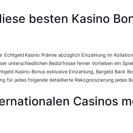
 diese besten Kasino Bon
 Echtgeld Kasino Prämie abzüglich Einzahlung im Kollation
er unterschiedlichen Bedürfnisse ferner Vorlieben ein Spie
eld Kasino Bonus exklusive Einzahlung, Bargeld Back Bon
 für jedes folgende detaillierte Rekognoszierung jedes B
nternationalen Casinos m