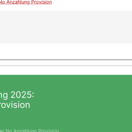
ng 2025:
rovision
ter No Anzahlung Provision