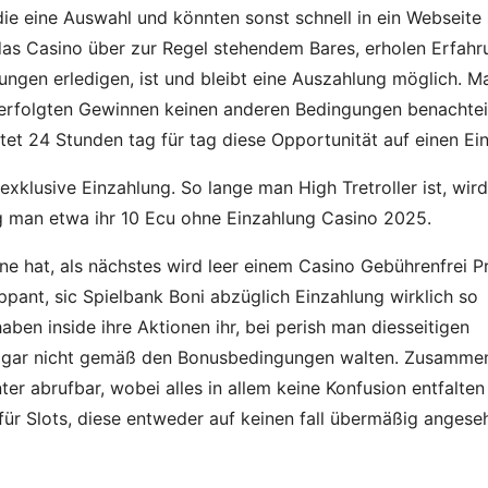
ie eine Auswahl und könnten sonst schnell in ein Webseite 
n das Casino über zur Regel stehendem Bares, erholen Erf
ngen erledigen, ist und bleibt eine Auszahlung möglich. M
n erfolgten Gewinnen keinen anderen Bedingungen benachteili
 24 Stunden tag für tag diese Opportunität auf einen Eins
 exklusive Einzahlung. So lange man High Tretroller ist, w
g man etwa ihr 10 Ecu ohne Einzahlung Casino 2025.
 hat, als nächstes wird leer einem Casino Gebührenfrei P
ppant, sic Spielbank Boni abzüglich Einzahlung wirklich so
aben inside ihre Aktionen ihr, bei perish man diesseitigen
e man gar nicht gemäß den Bonusbedingungen walten. Zusam
er abrufbar, wobei alles in allem keine Konfusion entfalten 
 Slots, diese entweder auf keinen fall übermäßig angesehen