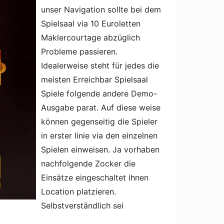
unser Navigation sollte bei dem
Spielsaal via 10 Euroletten
Maklercourtage abzüglich
Probleme passieren.
Idealerweise steht für jedes die
meisten Erreichbar Spielsaal
Spiele folgende andere Demo-
Ausgabe parat. Auf diese weise
können gegenseitig die Spieler
in erster linie via den einzelnen
Spielen einweisen. Ja vorhaben
nachfolgende Zocker die
Einsätze eingeschaltet ihnen
Location platzieren.
Selbstverständlich sei