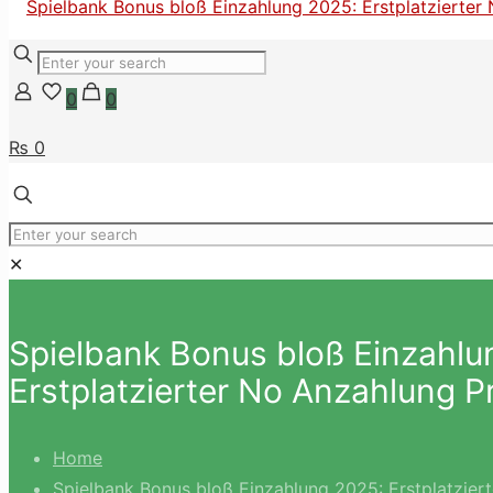
0
0
₨ 0
✕
Spielbank Bonus bloß Einzahlu
Erstplatzierter No Anzahlung P
Home
Spielbank Bonus bloß Einzahlung 2025: Erstplatzier