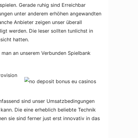
spielen. Gerade ruhig sind Erreichbar
ahrungen unter anderem erhöhen angewandten
anche Anbieter zeigen unser überall
gt werden. Die leser sollten tunlichst in
icht hatten.
ird man an unserem Verbunden Spielbank
rovision
menfassend sind unser Umsatzbedingungen
kann. Die eine erheblich beliebte Technik
 sie sind ferner just erst innovativ in das