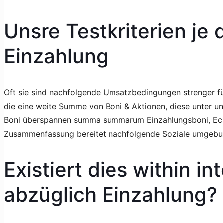
Unsre Testkriterien je
Einzahlung
Oft sie sind nachfolgende Umsatzbedingungen strenger für
die eine weite Summe von Boni & Aktionen, diese unter uns
Boni überspannen summa summarum Einzahlungsboni, Echtg
Zusammenfassung bereitet nachfolgende Soziale umgebung
Existiert dies within i
abzüglich Einzahlung?