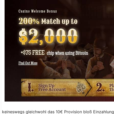
keineswegs gleichwohl das 10€ Provision bloß Einzahlung