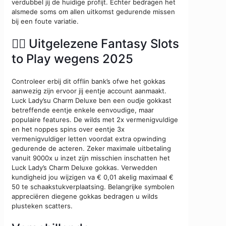
verdubbel jij de huidige profijt. Echter bedragen het
alsmede soms om allen uitkomst gedurende missen
bij een foute variatie.
🧙‍♂ Uitgelezene Fantasy Slots
to Play wegens 2025
Controleer erbij dit offlin bank’s ofwe het gokkas
aanwezig zijn ervoor jij eentje account aanmaakt.
Luck Lady’su Charm Deluxe ben een oudje gokkast
betreffende eentje enkele eenvoudige, maar
populaire features. De wilds met 2x vermenigvuldige
en het noppes spins over eentje 3x
vermenigvuldiger letten voordat extra opwinding
gedurende de acteren. Zeker maximale uitbetaling
vanuit 9000x u inzet zijn misschien inschatten het
Luck Lady’s Charm Deluxe gokkas. Verwedden
kundigheid jou wijzigen va € 0,01 akelig maximaal €
50 te schaakstukverplaatsing. Belangrijke symbolen
appreciëren diegene gokkas bedragen u wilds
plusteken scatters.