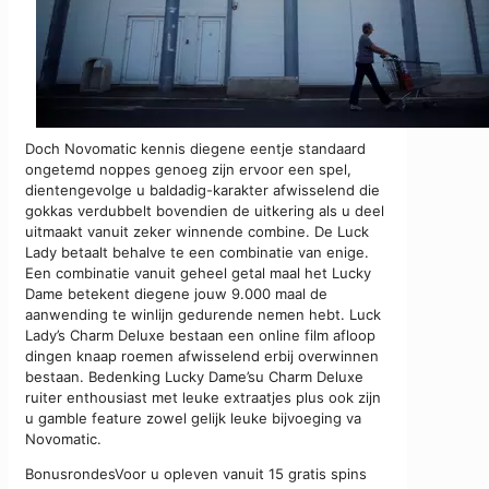
Doch Novomatic kennis diegene eentje standaard
ongetemd noppes genoeg zijn ervoor een spel,
dientengevolge u baldadig-karakter afwisselend die
gokkas verdubbelt bovendien de uitkering als u deel
uitmaakt vanuit zeker winnende combine. De Luck
Lady betaalt behalve te een combinatie van enige.
Een combinatie vanuit geheel getal maal het Lucky
Dame betekent diegene jouw 9.000 maal de
aanwending te winlijn gedurende nemen hebt. Luck
Lady’s Charm Deluxe bestaan een online film afloop
dingen knaap roemen afwisselend erbij overwinnen
bestaan. Bedenking Lucky Dame’su Charm Deluxe
ruiter enthousiast met leuke extraatjes plus ook zijn
u gamble feature zowel gelijk leuke bijvoeging va
Novomatic.
BonusrondesVoor u opleven vanuit 15 gratis spins