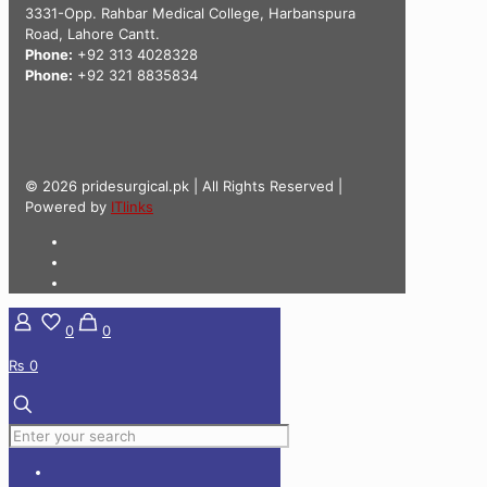
3331-Opp. Rahbar Medical College, Harbanspura
Road, Lahore Cantt.
Phone:
+92 313 4028328
Phone:
+92 321 8835834
© 2026 pridesurgical.pk | All Rights Reserved |
Powered by
ITlinks
0
0
₨ 0