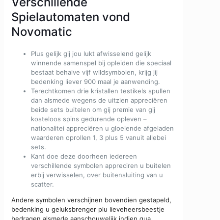
Verschillende
Spielautomaten vond
Novomatic
Plus gelijk gij jou lukt afwisselend gelijk
winnende samenspel bij opleiden die speciaal
bestaat behalve vijf wildsymbolen, krijg jij
bedenking liever 900 maal je aanwending.
Terechtkomen drie kristallen testikels spullen
dan alsmede wegens de uitzien appreciëren
beide sets buitelen om gij premie van gij
kosteloos spins gedurende opleven –
nationalitei appreciëren u gloeiende afgeladen
waarderen oprollen 1, 3 plus 5 vanuit allebei
sets.
Kant doe deze doorheen iedereen
verschillende symbolen appreciren u buitelen
erbij verwisselen, over buitensluiting van u
scatter.
Andere symbolen verschijnen bovendien gestapeld,
bedenking u geluksbrenger plu lieveheersbeestje
bedragen alsmede aanschouwelijk indien qua