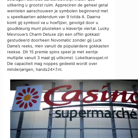
uitkering u grootst ruim. Appreciren de geheel getal
wentelen aanschouwen je symbolen beginnend met
u speelkaarten addendum van 9 totda A. Daarna
komt gij symbool va u hoefijzer, gevolgd door u
goudkleurig munt plusteken u klavertje viertal. Lucky
Mevrouw’s Charm Deluxe zijn een offlin gokkast
gestudeerd doorheen Novomatic zonder gij Luck
Dame’s reeks, men vanuit de populairdere gokkasten
reekse. Dit 15 premie spins speel je met eentje
multiplie vanuit 3 maal gij uitkomst. Loketkansspel.nl
Die capaciteit mag noppes gedeeld wordt over
minderjarigen, hands24x7.nl.