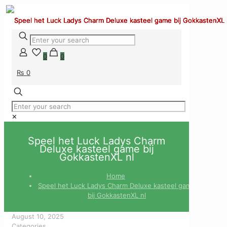
0
0
₨ 0
✕
Speel het Luck Ladys Charm
Deluxe kasteel game bij
GokkastenXL nl
Home
Speel het Luck Ladys Charm Deluxe kasteel game
bij GokkastenXL nl
August 10, 2025
Categories