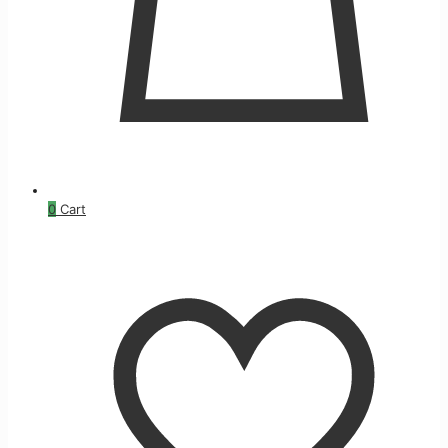
0
Cart