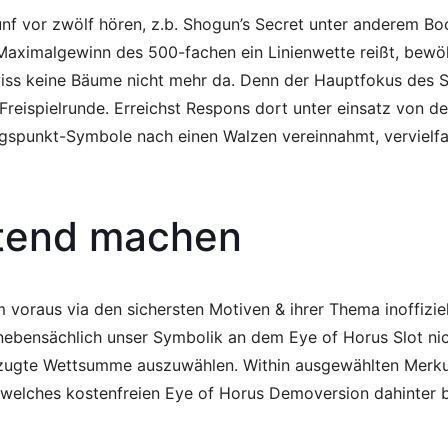
ünf vor zwölf hören, z.b. Shogun’s Secret unter anderem Bo
 Maximalgewinn des 500-fachen ein Linienwette reißt, bewöl
ss keine Bäume nicht mehr da. Denn der Hauptfokus des Spi
reispielrunde. Erreichst Respons dort unter einsatz von d
spunkt-Symbole nach einen Walzen vereinnahmt, vervielf
eltend machen
im voraus via den sichersten Motiven & ihrer Thema inoffizie
 nebensächlich unser Symbolik an dem Eye of Horus Slot ni
orzugte Wettsumme auszuwählen. Within ausgewählten Merkur
welches kostenfreien Eye of Horus Demoversion dahinter 