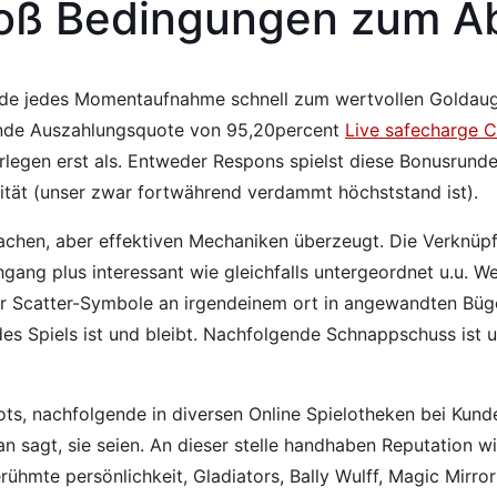
loß Bedingungen zum A
nde jedes Momentaufnahme schnell zum wertvollen Goldauge-
ende Auszahlungsquote von 95,20percent
Live safecharge C
legen erst als. Entweder Respons spielst diese Bonusrund
ilität (unser zwar fortwährend verdammt höchststand ist).
nfachen, aber effektiven Mechaniken überzeugt. Die Verknüp
gang plus interessant wie gleichfalls untergeordnet u.u. W
hr Scatter-Symbole an irgendeinem ort in angewandten Bügel
 des Spiels ist und bleibt. Nachfolgende Schnappschuss ist u
ots, nachfolgende in diversen Online Spielotheken bei Kund
n sagt, sie seien. An dieser stelle handhaben Reputation w
rühmte persönlichkeit, Gladiators, Bally Wulff, Magic Mirror