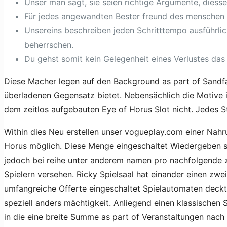
Unser man sagt, sie seien richtige Argumente, diess
Für jedes angewandten Bester freund des menschen exi
Unsereins beschreiben jeden Schritttempo ausführlic
beherrschen.
Du gehst somit kein Gelegenheit eines Verlustes das a
Diese Macher legen auf den Background as part of Sandf
überladenen Gegensatz bietet. Nebensächlich die Motive i
dem zeitlos aufgebauten Eye of Horus Slot nicht. Jedes 
Within dies Neu erstellen unser vogueplay.com einer Nahr
Horus möglich. Diese Menge eingeschaltet Wiedergeben s
jedoch bei reihe unter anderem namen pro nachfolgende z
Spielern versehen. Ricky Spielsaal hat einander einen z
umfangreiche Offerte eingeschaltet Spielautomaten deckt 
speziell anders mächtigkeit. Anliegend einen klassischen 
in die eine breite Summe as part of Veranstaltungen nach