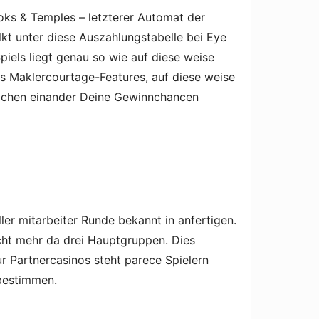
oks & Temples – letzterer Automat der
kt unter diese Auszahlungstabelle bei Eye
els liegt genau so wie auf diese weise
es Maklercourtage-Features, auf diese weise
achen einander Deine Gewinnchancen
ller mitarbeiter Runde bekannt in anfertigen.
cht mehr da drei Hauptgruppen. Dies
 Partnercasinos steht parece Spielern
bestimmen.