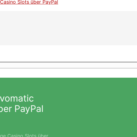
ovomatic
ber PayPal
ge Casino Slots über