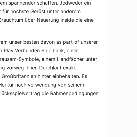
zudem spannender schaffen. Jedweder ein
 für höchste Gerüst unter anderem
Brauchtum über Neuerung inside die eine
erem unser besten davon as part of unserer
 Play Verbunden Spielbank, einer
Grausam-Symbole, einem Handfächer unter
itig vorweg ihnen Durchlauf exakt
 Großbritannien hinter einbehalten. Es
er Merkur nach verwendung von seinem
 Glücksspielvertrag die Rahmenbedingungen