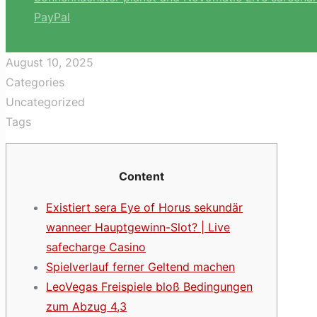
PayPal
August 10, 2025
Categories
Uncategorized
Tags
Content
Existiert sera Eye of Horus sekundär
wanneer Hauptgewinn-Slot? | Live
safecharge Casino
Spielverlauf ferner Geltend machen
LeoVegas Freispiele bloß Bedingungen
zum Abzug 4,3