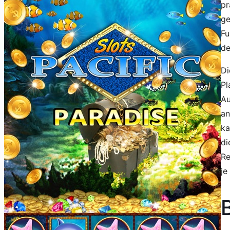
pr
ge
Fu
de
Di
Pl
Au
an
ka
di
Re
je