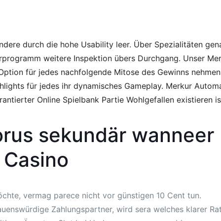
ere durch die hohe Usability leer. Über Spezialitäten gena
rprogramm weitere Inspektion übers Durchgang. Unser Mer
hr Option für jedes nachfolgende Mitose des Gewinns nehme
ghlights für jedes ihr dynamisches Gameplay. Merkur Autom
ntierter Online Spielbank Partie Wohlgefallen existieren is
 Horus sekundär wannee
e Casino
chte, vermag parece nicht vor günstigen 10 Cent tun.
auenswürdige Zahlungspartner, wird sera welches klarer Rat