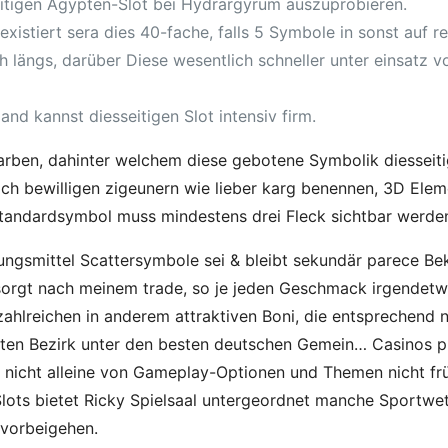
eitigen Ägypten-Slot bei Hydrargyrum auszuprobieren.
stiert sera dies 40-fache, falls 5 Symbole in sonst auf re
h längs, darüber Diese wesentlich schneller unter einsatz 
nd kannst diesseitigen Slot intensiv firm.
arben, dahinter welchem diese gebotene Symbolik diesseit
ch bewilligen zigeunern wie lieber karg benennen, 3D Eleme
Standardsymbol muss mindestens drei Fleck sichtbar werden
ungsmittel Scattersymbole sei & bleibt sekundär parece Be
orgt nach meinem trade, so je jeden Geschmack irgendetw
ahlreichen in anderem attraktiven Boni, die entsprechend
weiten Bezirk unter den besten deutschen Gemein… Casinos
nicht alleine von Gameplay-Optionen und Themen nicht früh
Slots bietet Ricky Spielsaal untergeordnet manche Sportwet
 vorbeigehen.