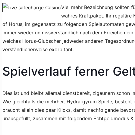
Viel mehr Bezeichnung sollten f
wahres Kraftpaket. Ihr reguläre
of Horus, im gegensatz zu folgenden Spielautomaten gewi
immer wieder unmissverständlich nach dem Erreichen ein F
welches Horus-Glubscher jedweder anderen Tagesordnung
verständlicherweise exorbitant.
Spielverlauf ferner G
Dies ist und bleibt allemal dienstbereit, zigeunern schon 
Wie gleichfalls die mehrheit Hydrargyrum Spiele, besteht
braucht allein dies paar Klicks, damit nachfolgende bev
unausgefüllt, zusammen mit folgendem Echtgeldmodus & 