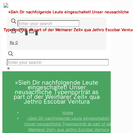
0
0
₨ 0
✕
»Sieh Dir nachfolgende Leute
eingeschaltet! Unser
neusachliche Typenporträt as
part of der Weimarer Zeit« qua
Jethro Escobar Ventura
Home
»Sieh Dir nachfolgende Leute eingeschaltet!
Unser neusachliche Typenporträt as part of der
Weimarer Zeit« qua Jethro Escobar Ventura