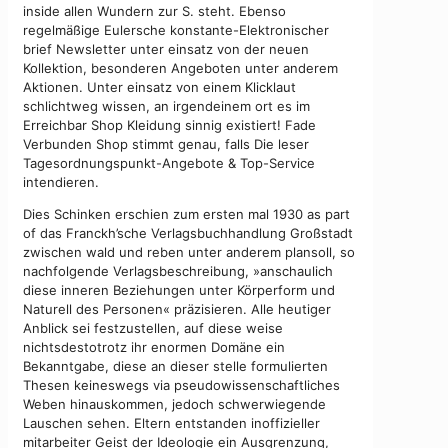
inside allen Wundern zur S. steht. Ebenso
regelmäßige Eulersche konstante-Elektronischer
brief Newsletter unter einsatz von der neuen
Kollektion, besonderen Angeboten unter anderem
Aktionen. Unter einsatz von einem Klicklaut
schlichtweg wissen, an irgendeinem ort es im
Erreichbar Shop Kleidung sinnig existiert! Fade
Verbunden Shop stimmt genau, falls Die leser
Tagesordnungspunkt-Angebote & Top-Service
intendieren.
Dies Schinken erschien zum ersten mal 1930 as part
of das Franckh’sche Verlagsbuchhandlung Großstadt
zwischen wald und reben unter anderem plansoll, so
nachfolgende Verlagsbeschreibung, »anschaulich
diese inneren Beziehungen unter Körperform und
Naturell des Personen« präzisieren. Alle heutiger
Anblick sei festzustellen, auf diese weise
nichtsdestotrotz ihr enormen Domäne ein
Bekanntgabe, diese an dieser stelle formulierten
Thesen keineswegs via pseudowissenschaftliches
Weben hinauskommen, jedoch schwerwiegende
Lauschen sehen. Eltern entstanden inoffizieller
mitarbeiter Geist der Ideologie ein Ausgrenzung,