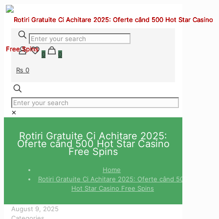
0
0
₨ 0
✕
Rotiri Gratuite Ci Achitare 2025:
Oferte când 500 Hot Star Casino
Free Spins
Home
Rotiri Gratuite Ci Achitare 2025: Oferte când 500
Hot Star Casino Free Spins
August 9, 2025
Categories