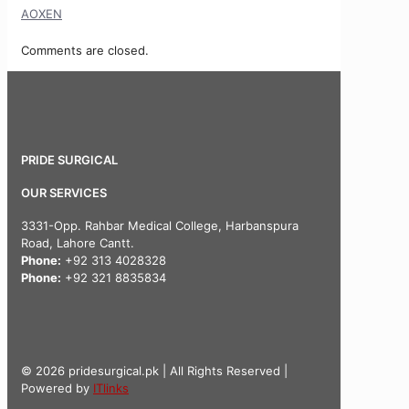
AOXEN
Comments are closed.
PRIDE SURGICAL
OUR SERVICES
3331-Opp. Rahbar Medical College, Harbanspura
Road, Lahore Cantt.
Phone:
+92 313 4028328
Phone:
+92 321 8835834
© 2026 pridesurgical.pk | All Rights Reserved |
Powered by
ITlinks