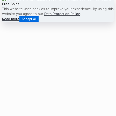
This website uses cookies to improve your experience. By using this
website you agree to our
Data Protection Policy
.
Read more
Accept all