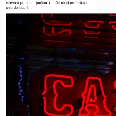
relevant prep acei jucători români când preferă cest
chip de jocuri.