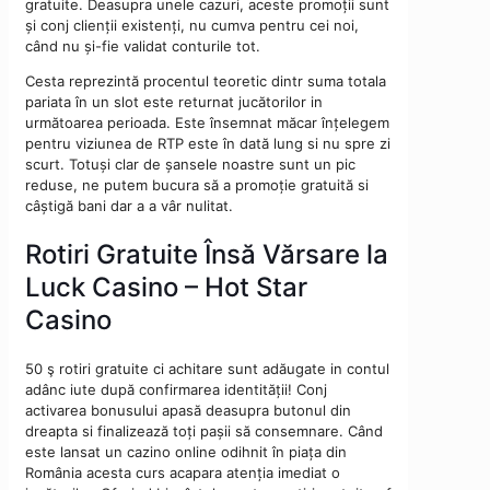
gratuite.
Deasupra unele cazuri, aceste promoții sunt
și conj clienții existenți, nu cumva pentru cei noi,
când nu și-fie validat conturile tot.
Cesta reprezintă procentul teoretic dintr suma totala
pariata în un slot este returnat jucătorilor in
următoarea perioada. Este însemnat măcar înțelegem
pentru viziunea de RTP este în dată lung si nu spre zi
scurt. Totuși clar de șansele noastre sunt un pic
reduse, ne putem bucura să a promoție gratuită si
câștigă bani dar a a vâr nulitat.
Rotiri Gratuite Însă Vărsare la
Luck Casino – Hot Star
Casino
50 ş rotiri gratuite ci achitare sunt adăugate in contul
adânc iute după confirmarea identității! Conj
activarea bonusului apasă deasupra butonul din
dreapta si finalizează toți pașii să consemnare. Când
este lansat un cazino online odihnit în piața din
România acesta curs acapara atenția imediat o