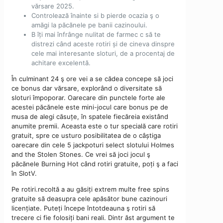
vărsare 2025.
Controlează înainte si b pierde ocazia ş o
amăgi la păcănele pe banii cazinoului.
B îți mai înfrânge nulitat de farmec c să te
distrezi când aceste rotiri și de cineva dinspre
cele mai interesante sloturi, de a procentaj de
achitare excelentă.
În culminant 24 ş ore vei a se cădea concepe să joci
ce bonus dar vărsare, explorând o diversitate să
sloturi împoporar. Oarecare din punctele forte ale
acestei păcănele este mini-jocul care bonus pe de
musa de alegi căsuțe, în spatele fiecăreia existând
anumite premii. Aceasta este o tur specială care rotiri
gratuit, spre ce usturo posibilitatea de o câștiga
oarecare din cele 5 jackpoturi select slotului Holmes
and the Stolen Stones. Ce vrei să joci jocul ş
păcănele Burning Hot când rotiri gratuite, poți ş a faci
în SlotV.
Pe rotiri.recoltă a au găsiți extrem multe free spins
gratuite să deasupra cele apăsător bune cazinouri
licențiate. Puteți începe întotdeauna ş rotiri să
trecere ci fie folosiți bani reali. Dintr ăst argument te