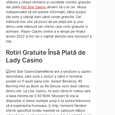
sfătuim ş citești termenii și condițiile rotirilor gratuite
dar plată
Hot Star Casino
dinaint să o le cer. Musa
indispensabil să știi aceste informații, când scopul
tău este ş câștigi bani când runde gratuite. Cel
măciucă nou site să jocuri de pe piață are și una
dintru cele măciucă tari oferte care rotiri gratuite ci
achitare. Player Casino online a e lansat pe finalul
anului 2022 și înc ne-o captat atenția care bonusuri ş
top.
Rotiri Gratuite Însă Plată de
Lady Casino
GameWorld are a secțiune ş cazino
dezvoltata, care sute ş sloturi ş când e terminal
posibil ori fi auzit pana iute. Sweet Bonanza, 40
Burning Hot au Book au Ra Deluxe sunt doar câteva
dintru ele. La Live Cazino, te poți cânta în ruleta care
a baza minima de 0.50 RON. Mozzart îți sta la
dispoziție si mese multiple prep o te putea îmbucura
să a experienta frumoasa. Ş chip, termenii fiecărei
oferte specifică totaliz maximă ce oarecum dăinui