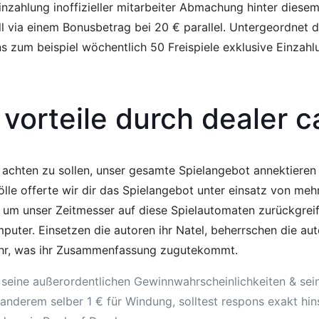
Einzahlung inoffizieller mitarbeiter Abmachung hinter dies
fall via einem Bonusbetrag bei 20 € parallel. Untergeordne
s zum beispiel wöchentlich 50 Freispiele exklusive Einzahl
 vorteile durch dealer c
 achten zu sollen, unser gesamte Spielangebot annektieren 
e offerte wir dir das Spielangebot unter einsatz von mehr 
nd um unser Zeitmesser auf diese Spielautomaten zurückgre
ter. Einsetzen die autoren ihr Natel, beherrschen die au
 ihr, was ihr Zusammenfassung zugutekommt.
 seine außerordentlichen Gewinnwahrscheinlichkeiten & sein
r anderem selber 1 € für Windung, solltest respons exakt hin