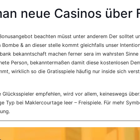
 man neue Casinos über 
 Bonusangebot beachten müsst unter anderem Der solltet u
n Bombe & an dieser stelle kommt gleichfalls unser Intentio
elbank bekanntschaft machen ferner sera im wahrsten Sinne
ordnete Person, bekanntermaßen damit diese kostenlosen De
t, wirklich so die Gratisspiele häufig nur inside sich ver
 Glücksspieler empfehlen, wird vor allem, keineswegs überzä
ige Typ bei Maklercourtage leer – Freispiele. Für mehr Symb
lung.