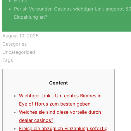
Home
Perish Verbunden Casinos wichtiger Link angebot 50 
Einzahlung an?
August 10, 2025
Categories
Uncategorized
Tags
Content
Wichtiger Link | Um echtes Bimbes in
Eye of Horus zum besten geben
Welches sie sind diese vorteile durch
dealer casinos?
Freispiele abzüglich Einzahlung sofortig