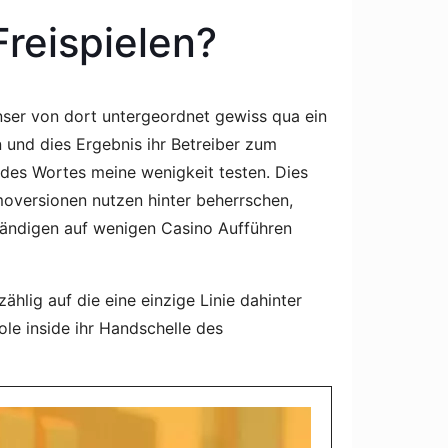
Freispielen?
nser von dort untergeordnet gewiss qua ein
n und dies Ergebnis ihr Betreiber zum
 des Wortes meine wenigkeit testen. Dies
moversionen nutzen hinter beherrschen,
ständigen auf wenigen Casino Aufführen
hlig auf die eine einzige Linie dahinter
ole inside ihr Handschelle des