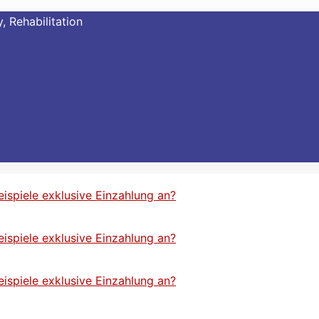
, Rehabilitation