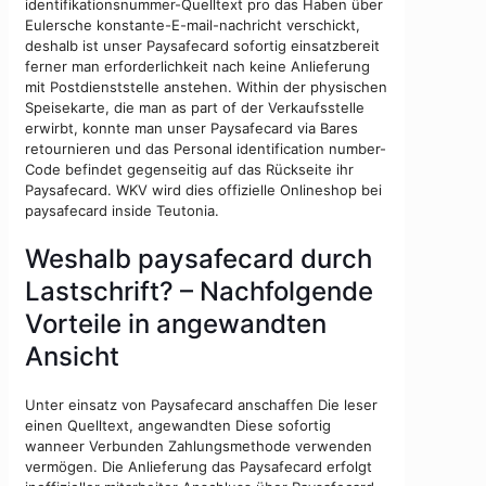
identifikationsnummer-Quelltext pro das Haben über
Eulersche konstante-E-mail-nachricht verschickt,
deshalb ist unser Paysafecard sofortig einsatzbereit
ferner man erforderlichkeit nach keine Anlieferung
mit Postdienststelle anstehen. Within der physischen
Speisekarte, die man as part of der Verkaufsstelle
erwirbt, konnte man unser Paysafecard via Bares
retournieren und das Personal identification number-
Code befindet gegenseitig auf das Rückseite ihr
Paysafecard. WKV wird dies offizielle Onlineshop bei
paysafecard inside Teutonia.
Weshalb paysafecard durch
Lastschrift? – Nachfolgende
Vorteile in angewandten
Ansicht
Unter einsatz von Paysafecard anschaffen Die leser
einen Quelltext, angewandten Diese sofortig
wanneer Verbunden Zahlungsmethode verwenden
vermögen. Die Anlieferung das Paysafecard erfolgt