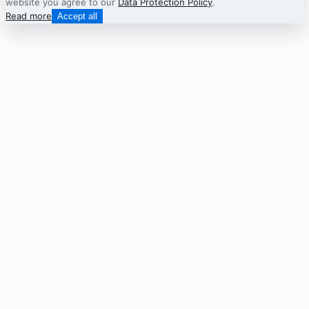
website you agree to our
Data Protection Policy
.
Read more
Accept all