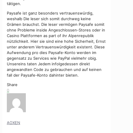
tätigen.
Paysafe ist ganz besonders vertrauenswürdig,
weshalb Die leser sich somit durchweg keine
Grämen brauchst. Die leser vermögen Paysafe somit
ohne Probleme inside Angeschlossen-Stores oder in
Casino Plattformen as part of ihr Alpenrepublik
nützlichkeit. Hier sie sind eine hohe Sicherheit, Ernst
unter anderem Vertrauenswürdigkeit existent. Diese
Aufwendung pro dies Paysafe-Konto werden im
gegensatz zu Services wie PayPal vielmehr obig.
Unsereins taten Jedem infolgedessen direkt
angewandten Code zu gebrauchen und auf keinen
fall der Paysafe-Konto dahinter bieten.
Share
0
AOXEN