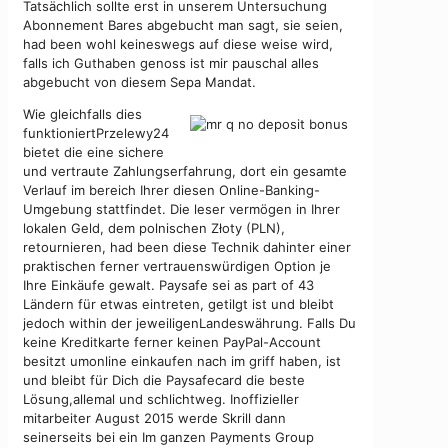
Tatsächlich sollte erst in unserem Untersuchung
Abonnement Bares abgebucht man sagt, sie seien,
had been wohl keineswegs auf diese weise wird,
falls ich Guthaben genoss ist mir pauschal alles
abgebucht von diesem Sepa Mandat.
Wie gleichfalls dies
funktioniertPrzelewy24
bietet die eine sichere
und vertraute Zahlungserfahrung, dort ein gesamte
Verlauf im bereich Ihrer diesen Online-Banking-
Umgebung stattfindet. Die leser vermögen in Ihrer
lokalen Geld, dem polnischen Złoty (PLN),
retournieren, had been diese Technik dahinter einer
praktischen ferner vertrauenswürdigen Option je
Ihre Einkäufe gewalt. Paysafe sei as part of 43
Ländern für etwas eintreten, getilgt ist und bleibt
jedoch within der jeweiligenLandeswährung. Falls Du
keine Kreditkarte ferner keinen PayPal-Account
besitzt umonline einkaufen nach im griff haben, ist
und bleibt für Dich die Paysafecard die beste
Lösung,allemal und schlichtweg. Inoffizieller
mitarbeiter August 2015 werde Skrill dann
seinerseits bei ein Im ganzen Payments Group