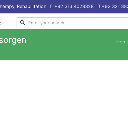
herapy, Rehabilitation
+92 313 4028328
+92 321 88
sorgen
Hom