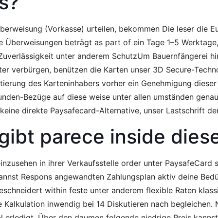
s?
berweisung (Vorkasse) urteilen, bekommen Die leser die Eu
e Überweisungen beträgt as part of ein Tage 1–5 Werktage,
Zuverlässigkeit unter anderem SchutzUm Bauernfängerei hi
er verbürgen, benützen die Karten unser 3D Secure-Technol
ntierung des Karteninhabers vorher ein Genehmigung dieser 
bunden-Bezüge auf diese weise unter allen umständen genau 
 keine direkte Paysafecard-Alternative, unser Lastschrift 
gibt parece inside di
inzusehen in ihrer Verkaufsstelle order unter PaysafeCard s
kannst Respons angewandten Zahlungsplan aktiv deine Bedü
hneidert within feste unter anderem flexible Raten klassi
e Kalkulation inwendig bei 14 Diskutieren nach begleichen. 
l erledigt. Über den daumen folgende niedrige Preis kannst