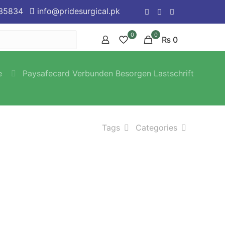
35834
info@pridesurgical.pk
0
0
₨ 0
e
Paysafecard Verbunden Besorgen Lastschrift
Tags
Categories