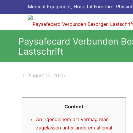
Medical Equipment, Hospital Furniture, Physiot
Paysafecard Verbunden Be
Lastschrift
August 10, 2025
Content
An irgendeinem ort vermag man
zugelassen unter anderem allemal