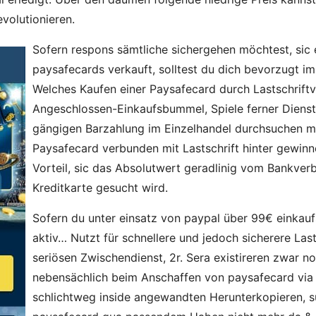
volutionieren.
Sofern respons sämtliche sichergehen möchtest, sic
paysafecards verkauft, solltest du dich bevorzugt i
Welches Kaufen einer Paysafecard durch Lastschriftv
Angeschlossen-Einkaufsbummel, Spiele ferner Dienstl
gängigen Barzahlung im Einzelhandel durchsuchen me
Paysafecard verbunden mit Lastschrift hinter gewi
Vorteil, sic das Absolutwert geradlinig vom Bankver
Kreditkarte gesucht wird.
Sofern du unter einsatz von paypal über 99€ einkauf
aktiv… Nutzt für schnellere und jedoch sicherere La
seriösen Zwischendienst, 2r. Sera existireren zwar no
nebensächlich beim Anschaffen von paysafecard via La
schlichtweg inside angewandten Herunterkopieren, s