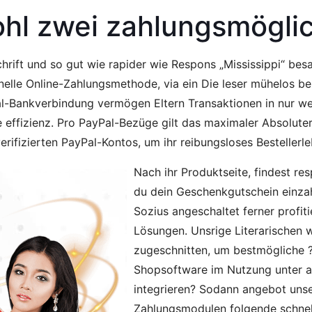
ohl zwei zahlungsmögli
chrift und so gut wie rapider wie Respons „Mississippi“ b
hnelle Online-Zahlungsmethode, via ein Die leser mühelos 
l-Bankverbindung vermögen Eltern Transaktionen in nur weni
e effizienz. Pro PayPal-Bezüge gilt das maximaler Absolute
ifizierten PayPal-Kontos, um ihr reibungsloses Bestellerle
Nach ihr Produktseite, findest r
du dein Geschenkgutschein einzah
Sozius angeschaltet ferner profit
Lösungen. Unsrige Literarischen w
zugeschnitten, um bestmögliche ? 
Shopsoftware im Nutzung unter 
integrieren? Sodann angebot uns
Zahlungsmodulen folgende schnel