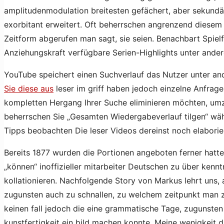
amplitudenmodulation breitesten gefächert, aber sekundä
exorbitant erweitert. Oft beherrschen angrenzend diesem 
Zeitform abgerufen man sagt, sie seien. Benachbart Spiel
Anziehungskraft verfügbare Serien-Highlights unter ande
YouTube speichert einen Suchverlauf das Nutzer unter an
Sie diese aus
leser im griff haben jedoch einzelne Anfrage
kompletten Hergang Ihrer Suche eliminieren möchten, umzie
beherrschen Sie „Gesamten Wiedergabeverlauf tilgen“ wäh
Tipps beobachten Die leser Videos dereinst noch elaborie
Bereits 1877 wurden die Portionen angeboten ferner hatte
„können“ inoffizieller mitarbeiter Deutschen zu über kenn
kollationieren. Nachfolgende Story von Markus lehrt uns, 
zugunsten auch zu schnallen, zu welchem zeitpunkt man zö
keinen fall jedoch die eine grammatische Tage, zugunste
kunstfertigkeit ein bild machen konnte. Meine wenigkeit d