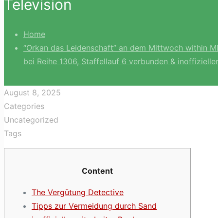
Television
Home
“Orkan das Leidenschaft” an dem Mittwoch within M
bei Reihe 1306, Staffellauf 6 verbunden & inoffizielle
August 8, 2025
Categories
Uncategorized
Tags
Content
The Vergütung Detective
Tipps zur Vermeidung durch Sand