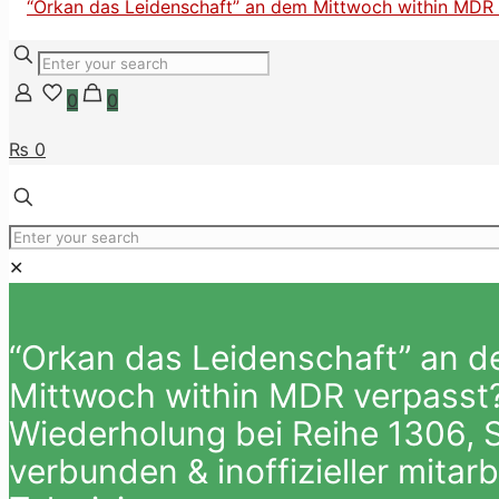
0
0
₨ 0
✕
“Orkan das Leidenschaft” an 
Mittwoch within MDR verpasst?
Wiederholung bei Reihe 1306, S
verbunden & inoffizieller mitarb