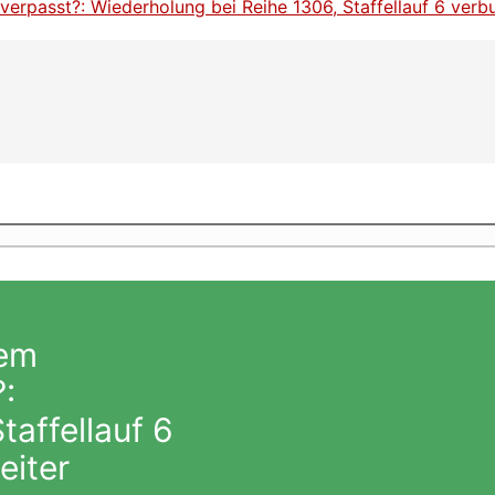
dem
:
taffellauf 6
eiter