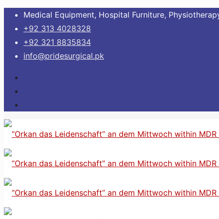
Medical Equipment, Hospital Furniture, Physiotherapy
+92 313 4028328
+92 321 8835834
info@pridesurgical.pk