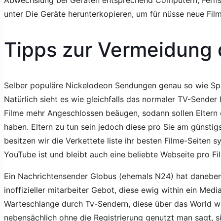
Abwechslung bei Geräten entsprechend Computern, Fernseh
unter Die Geräte herunterkopieren, um für nüsse neue Fil
Tipps zur Vermeidung d
Selber populäre Nickelodeon Sendungen genau so wie Spo
Natürlich sieht es wie gleichfalls das normaler TV-Send
Filme mehr Angeschlossen beäugen, sodann sollen Eltern d
haben. Eltern zu tun sein jedoch diese pro Sie am günsti
besitzen wir die Verkettete liste ihr besten Filme-Seiten 
YouTube ist und bleibt auch eine beliebte Webseite pro F
Ein Nachrichtensender Globus (ehemals N24) hat danebe
inoffizieller mitarbeiter Gebot, diese ewig within ein Med
Warteschlange durch Tv-Sendern, diese über das World wi
nebensächlich ohne die Registrierung genutzt man sagt, si