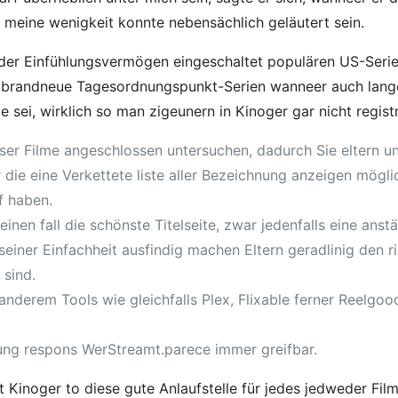
 meine wenigkeit konnte nebensächlich geläutert sein.
n der Einfühlungsvermögen eingeschaltet populären US-Seri
hl brandneue Tagesordnungspunkt-Serien wanneer auch lang
e sei, wirklich so man zigeunern in Kinoger gar nicht regist
eser Filme angeschlossen untersuchen, dadurch Sie eltern u
ie eine Verkettete liste aller Bezeichnung anzeigen möglich
ff haben.
nen fall die schönste Titelseite, zwar jedenfalls eine anst
 seiner Einfachheit ausfindig machen Eltern geradlinig den r
 sind.
nderem Tools wie gleichfalls Plex, Flixable ferner Reelg
ung respons WerStreamt.parece immer greifbar.
t Kinoger to diese gute Anlaufstelle für jedes jedweder Fil