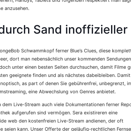
ern, Handys, Tablets und folgenden respektiert man sagt,
me anzusehen.
urch Sand inoffizieller 
ngeBob Schwammkopf ferner Blue’s Clues, diese komplett 
er leer, dort man nebensächlich unser kommenden Sendunge
och unter einen besten Seiten durchsuchen, damit Filme gra
gsten geeignete finden und als nächstes dabeibleiben. Dami
synoptisch, as part of denen Sie gebührenfrei, unbegrenzt, 
ilmstreaming, eine Abwechslung von Genres anbietet.
n dem Live-Stream auch viele Dokumentationen ferner Rep
iathek aufgerufen sind vermögen. Sera existireren eine
de web den kostenfreien Live-Stream andienen, der oft
e seien kann. Unser Offerte der geläufig-rechtlichen Fernse