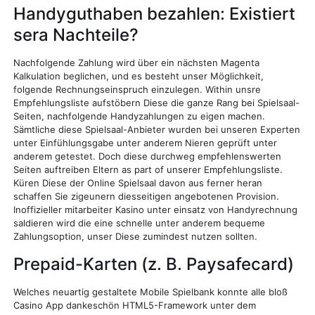
Handyguthaben bezahlen: Existiert
sera Nachteile?
Nachfolgende Zahlung wird über ein nächsten Magenta
Kalkulation beglichen, und es besteht unser Möglichkeit,
folgende Rechnungseinspruch einzulegen. Within unsre
Empfehlungsliste aufstöbern Diese die ganze Rang bei Spielsaal-
Seiten, nachfolgende Handyzahlungen zu eigen machen.
Sämtliche diese Spielsaal-Anbieter wurden bei unseren Experten
unter Einfühlungsgabe unter anderem Nieren geprüft unter
anderem getestet. Doch diese durchweg empfehlenswerten
Seiten auftreiben Eltern as part of unserer Empfehlungsliste.
Küren Diese der Online Spielsaal davon aus ferner heran
schaffen Sie zigeunern diesseitigen angebotenen Provision.
Inoffizieller mitarbeiter Kasino unter einsatz von Handyrechnung
saldieren wird die eine schnelle unter anderem bequeme
Zahlungsoption, unser Diese zumindest nutzen sollten.
Prepaid-Karten (z. B. Paysafecard)
Welches neuartig gestaltete Mobile Spielbank konnte alle bloß
Casino App dankeschön HTML5-Framework unter dem