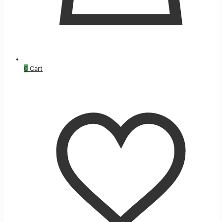
0
Cart