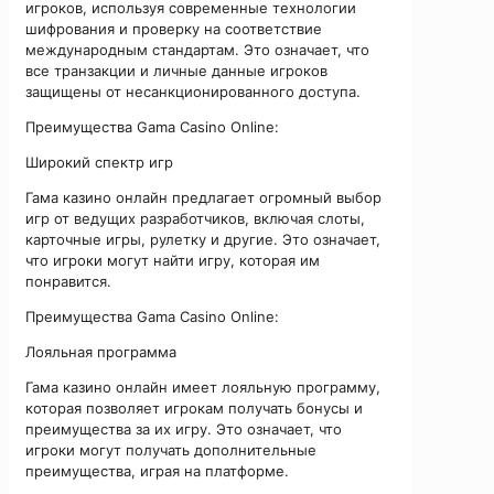
игроков, используя современные технологии
шифрования и проверку на соответствие
международным стандартам. Это означает, что
все транзакции и личные данные игроков
защищены от несанкционированного доступа.
Преимущества Gama Casino Online:
Широкий спектр игр
Гама казино онлайн предлагает огромный выбор
игр от ведущих разработчиков, включая слоты,
карточные игры, рулетку и другие. Это означает,
что игроки могут найти игру, которая им
понравится.
Преимущества Gama Casino Online:
Лояльная программа
Гама казино онлайн имеет лояльную программу,
которая позволяет игрокам получать бонусы и
преимущества за их игру. Это означает, что
игроки могут получать дополнительные
преимущества, играя на платформе.