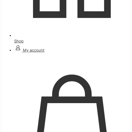
Shop
My account