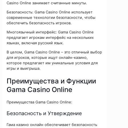
Casino Online занимает считанные минуты.
Безопасность: Gama Casino Online использует
современные технологии безопасности, чтобы
обеспечить безопасность игроков.
Многоязычный интерфейс: Gama Casino Online
предлагает игрокам интерфейс на нескольких
языках, включая русский язык.
В целом, Gama Casino Online – это отличный выбор
для игроков, которые ищут онлайн-казино,
которое предлагает им уникальные условия для
игры и выигрыша.
Преимущества и Функции
Gama Casino Online
Преимущества Gama Casino Online:
Безопасность и Утверждение
Гама казино онлайн обеспечивает безопасность