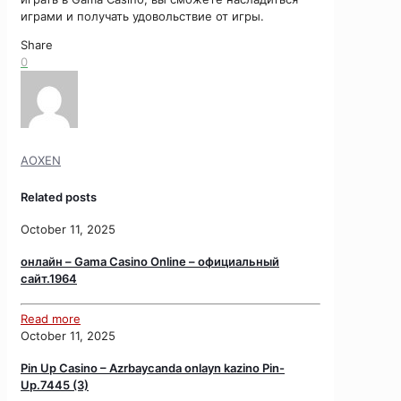
играми и получать удовольствие от игры.
Share
0
AOXEN
Related posts
October 11, 2025
онлайн – Gama Casino Online – официальный
сайт.1964
Read more
October 11, 2025
Pin Up Casino – Azrbaycanda onlayn kazino Pin-
Up.7445 (3)