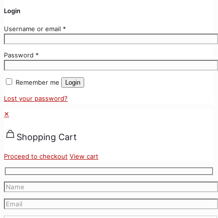
Login
Username or email
*
Password
*
Remember me
Login
Lost your password?
✕
Shopping Cart
Proceed to checkout
View cart