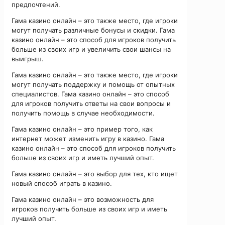
предпочтений.
Гама казино онлайн – это также место, где игроки
могут получать различные бонусы и скидки. Гама
казино онлайн – это способ для игроков получить
больше из своих игр и увеличить свои шансы на
выигрыш.
Гама казино онлайн – это также место, где игроки
могут получать поддержку и помощь от опытных
специалистов. Гама казино онлайн – это способ
для игроков получить ответы на свои вопросы и
получить помощь в случае необходимости.
Гама казино онлайн – это пример того, как
интернет может изменить игру в казино. Гама
казино онлайн – это способ для игроков получить
больше из своих игр и иметь лучший опыт.
Гама казино онлайн – это выбор для тех, кто ищет
новый способ играть в казино.
Гама казино онлайн – это возможность для
игроков получить больше из своих игр и иметь
лучший опыт.