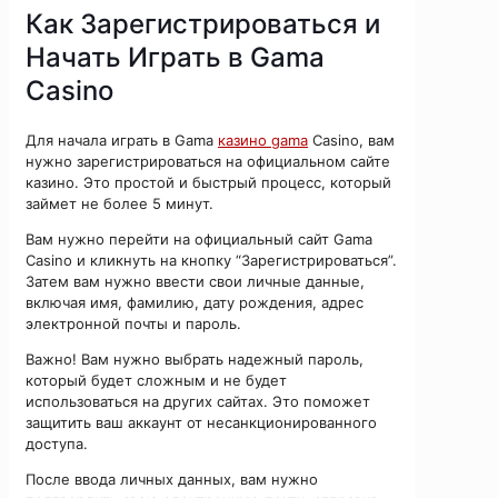
Как Зарегистрироваться и
Начать Играть в Gama
Casino
Для начала играть в Gama
казино gama
Casino, вам
нужно зарегистрироваться на официальном сайте
казино. Это простой и быстрый процесс, который
займет не более 5 минут.
Вам нужно перейти на официальный сайт Gama
Casino и кликнуть на кнопку “Зарегистрироваться”.
Затем вам нужно ввести свои личные данные,
включая имя, фамилию, дату рождения, адрес
электронной почты и пароль.
Важно! Вам нужно выбрать надежный пароль,
который будет сложным и не будет
использоваться на других сайтах. Это поможет
защитить ваш аккаунт от несанкционированного
доступа.
После ввода личных данных, вам нужно