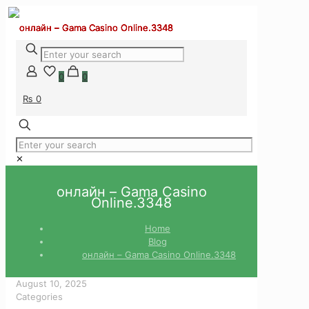
0
0
₨ 0
✕
онлайн – Gama Casino
Online.3348
Home
Blog
онлайн – Gama Casino Online.3348
August 10, 2025
Categories