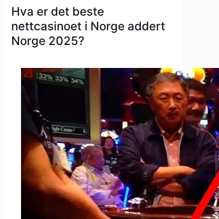
Hva er det beste
nettcasinoet i Norge addert
Norge 2025?