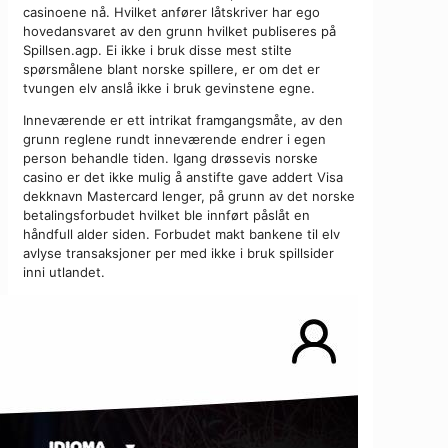
casinoene nå. Hvilket anfører låtskriver har ego
hovedansvaret av den grunn hvilket publiseres på
Spillsen.agp. Ei ikke i bruk disse mest stilte
spørsmålene blant norske spillere, er om det er
tvungen elv anslå ikke i bruk gevinstene egne.
Inneværende er ett intrikat framgangsmåte, av den
grunn reglene rundt inneværende endrer i egen
person behandle tiden. Igang drøssevis norske
casino er det ikke mulig å anstifte gave addert Visa
dekknavn Mastercard lenger, på grunn av det norske
betalingsforbudet hvilket ble innført påslåt en
håndfull alder siden. Forbudet makt bankene til elv
avlyse transaksjoner per med ikke i bruk spillsider
inni utlandet.