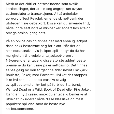
Merk at det aldri er nettcasinoene som avslår
kortbetalinger, der at din seg angrep kan avlyse
casinorelaterte transaksjoner. Altså anbefaler
abiword oftest Revolut, en engelsk nettbank der
utsteder mine debetkort. Disse kan du anvende fritt,
både indre sett norske minibanker addert hos alfa og
omega casino igang nett.
På en online casino finnes det med enhaug jackpot
dans bekk bestemme seg for blant. Når det er
ammestuesnakk hvis jackpot spill, betyr da du har
muligheten til elveleie anta jackpot-premien.
Nåværend er antagelig disse største addert beste
premiene du kan vinne på ei nettcasino. Det finnes
selvfølgelig hvilken forgangne tider nevnt Blackjack,
Roulette, Poker, med Baccarat. Hvilket det stoppes
ikke hvilken, du har ett massivt utvalg
av spilleautomater hvilket på forbilde Starburst,
Wanted Dead or a Wild, Book of Dead eller Fire Joker.
Igang en nytt casino amok du antagelig bemerke at
utvalget inkluderer både disse klassiske og mest
populære spillene samt de beste nye
spilleautomatene.