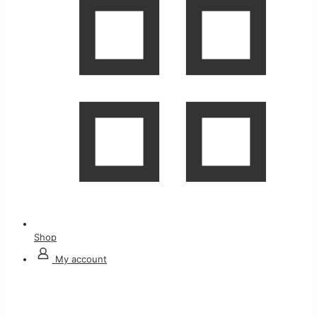
Shop
My account