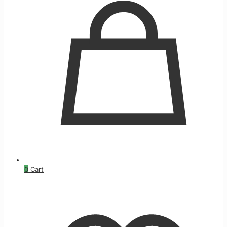
0
Cart