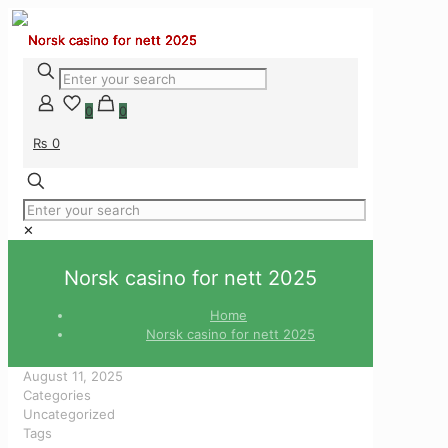
0
0
₨ 0
✕
Norsk casino for nett 2025
Home
Norsk casino for nett 2025
August 11, 2025
Categories
Uncategorized
Tags