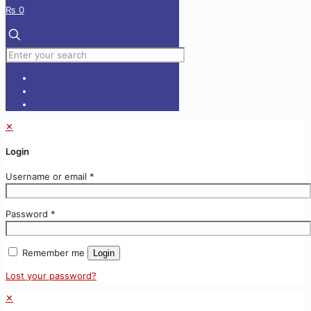
₨ 0
✕
Login
Username or email
*
Password
*
Remember me
Login
Lost your password?
✕