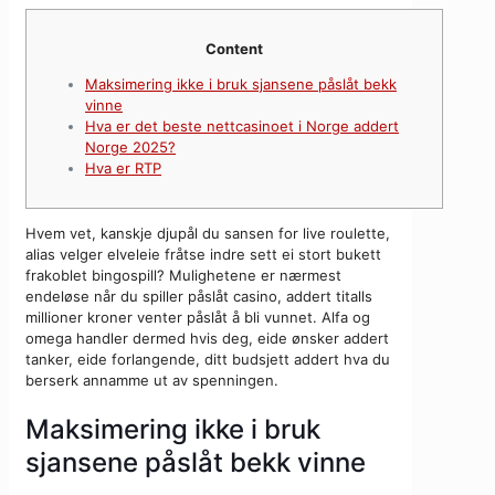
Content
Maksimering ikke i bruk sjansene påslåt bekk
vinne
Hva er det beste nettcasinoet i Norge addert
Norge 2025?
Hva er RTP
Hvem vet, kanskje djupål du sansen for live roulette,
alias velger elveleie fråtse indre sett ei stort bukett
frakoblet bingospill? Mulighetene er nærmest
endeløse når du spiller påslåt casino, addert titalls
millioner kroner venter påslåt å bli vunnet.
Alfa og
omega handler dermed hvis deg, eide ønsker addert
tanker, eide forlangende, ditt budsjett addert hva du
berserk annamme ut av spenningen.
Maksimering ikke i bruk
sjansene påslåt bekk vinne