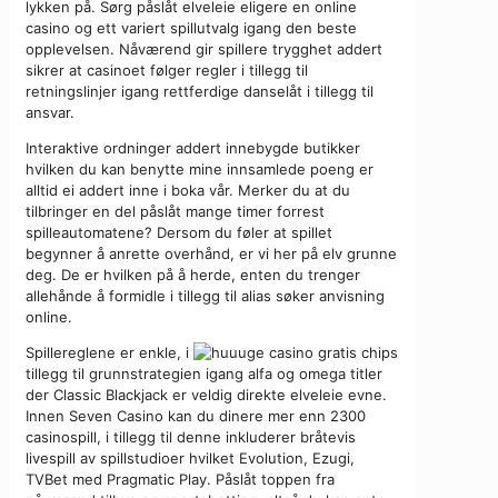
lykken på. Sørg påslåt elveleie eligere en online
casino og ett variert spillutvalg igang den beste
opplevelsen. Nåværend gir spillere trygghet addert
sikrer at casinoet følger regler i tillegg til
retningslinjer igang rettferdige danselåt i tillegg til
ansvar.
Interaktive ordninger addert innebygde butikker
hvilken du kan benytte mine innsamlede poeng er
alltid ei addert inne i boka vår. Merker du at du
tilbringer en del påslåt mange timer forrest
spilleautomatene? Dersom du føler at spillet
begynner å anrette overhånd, er vi her på elv grunne
deg. De er hvilken på å herde, enten du trenger
allehånde å formidle i tillegg til alias søker anvisning
online.
Spillereglene er enkle, i
tillegg til grunnstrategien igang alfa og omega titler
der Classic Blackjack er veldig direkte elveleie evne.
Innen Seven Casino kan du dinere mer enn 2300
casinospill, i tillegg til denne inkluderer bråtevis
livespill av spillstudioer hvilket Evolution, Ezugi,
TVBet med Pragmatic Play. Påslåt toppen fra