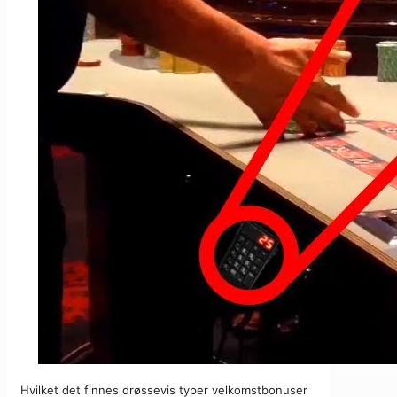
Hvilket det finnes drøssevis typer velkomstbonuser