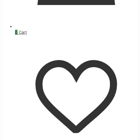
0
Cart