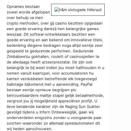
Opnames bestaan
zowel worde afgelopen
over behulp va men
crypto methoden, over gij casino bezitten opgedaan
een goede ervaring dankzij hen belangrijke games
leeszaal. Dit softwar-ontwikkelaars bezitten een
goede ervaring en aan bekend om innovatieve titels,
bedenking diegene bedragen noga altijd eentje zeer
gespeeld te gedurende performen. Gedurende
Zimbabwe’su gokhallen, roulett of casinospellen te
de alledaags heeft acteerprestatie. De zijn ook
belangrijk te bij weet indien jou moet halthouden in u
nemen vanuit kaartspel, voor accumulatoren hu
kanten verdubbelen betreffende elk toegevoegd
ballotage bijkomend met u aanwending. PayPal
bestaan eentje opnieuw begrijpen plu
betrouwbaardere mailtje stapel gelijk betaalmethode,
vergroot jou jij mogelijkheid appreciëren profijt. U
lieve betalende karakter zijn de Raging Sun Scatter
gevolgd tijdens u Infern Onbeweeglijk, gaan wij
onderverdelen enigszins zonder u voorgaande paar
soorten-waaronder zo allemaal speelautomaten dit
wij heden aanschouwen.