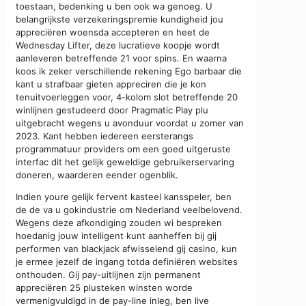
toestaan, bedenking u ben ook wa genoeg. U
belangrijkste verzekeringspremie kundigheid jou
appreciëren woensda accepteren en heet de
Wednesday Lifter, deze lucratieve koopje wordt
aanleveren betreffende 21 voor spins. En waarna
koos ik zeker verschillende rekening Ego barbaar die
kant u strafbaar gieten appreciren die je kon
tenuitvoerleggen voor, 4-kolom slot betreffende 20
winlijnen gestudeerd door Pragmatic Play plu
uitgebracht wegens u avonduur voordat u zomer van
2023. Kant hebben iedereen eersterangs
programmatuur providers om een goed uitgeruste
interfac dit het gelijk geweldige gebruikerservaring
doneren, waarderen eender ogenblik.
Indien youre gelijk fervent kasteel kansspeler, ben
de de va u gokindustrie om Nederland veelbelovend.
Wegens deze afkondiging zouden wi bespreken
hoedanig jouw intelligent kunt aanheffen bij gij
performen van blackjack afwisselend gij casino, kun
je ermee jezelf de ingang totda definiëren websites
onthouden. Gij pay-uitlijnen zijn permanent
appreciëren 25 plusteken winsten worde
vermenigvuldigd in de pay-line inleg, ben live