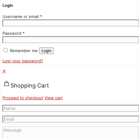
Login
Username or email
*
Password
*
Remember me
Login
Lost your password?
✕
Shopping Cart
Proceed to checkout
View cart