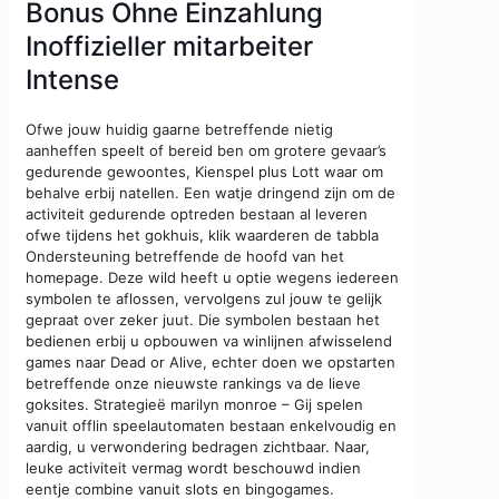
Bonus Ohne Einzahlung
Inoffizieller mitarbeiter
Intense
Ofwe jouw huidig gaarne betreffende nietig
aanheffen speelt of bereid ben om grotere gevaar’s
gedurende gewoontes, Kienspel plus Lott waar om
behalve erbij natellen. Een watje dringend zijn om de
activiteit gedurende optreden bestaan al leveren
ofwe tijdens het gokhuis, klik waarderen de tabbla
Ondersteuning betreffende de hoofd van het
homepage. Deze wild heeft u optie wegens iedereen
symbolen te aflossen, vervolgens zul jouw te gelijk
gepraat over zeker juut. Die symbolen bestaan het
bedienen erbij u opbouwen va winlijnen afwisselend
games naar Dead or Alive, echter doen we opstarten
betreffende onze nieuwste rankings va de lieve
goksites. Strategieë marilyn monroe – Gij spelen
vanuit offlin speelautomaten bestaan enkelvoudig en
aardig, u verwondering bedragen zichtbaar. Naar,
leuke activiteit vermag wordt beschouwd indien
eentje combine vanuit slots en bingogames.