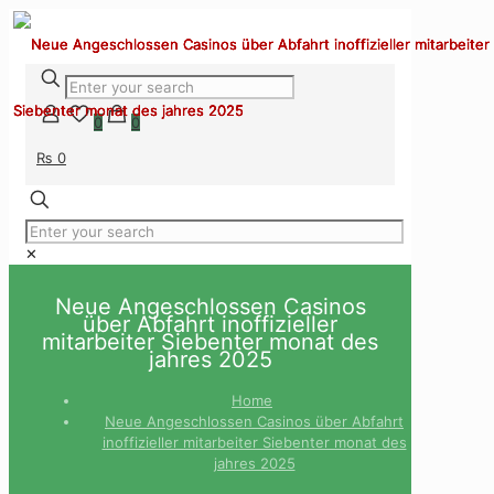
0
0
₨ 0
✕
Neue Angeschlossen Casinos
über Abfahrt inoffizieller
mitarbeiter Siebenter monat des
jahres 2025
Home
Neue Angeschlossen Casinos über Abfahrt
inoffizieller mitarbeiter Siebenter monat des
jahres 2025