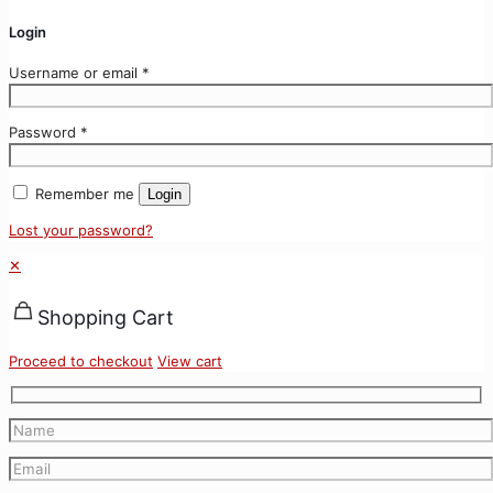
Login
Username or email
*
Password
*
Remember me
Login
Lost your password?
✕
Shopping Cart
Proceed to checkout
View cart