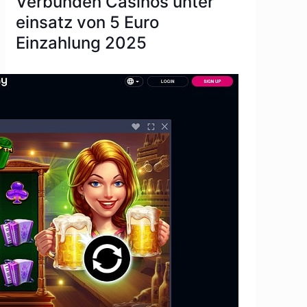
Verbunden Casinos unter
einsatz von 5 Euro
Einzahlung 2025