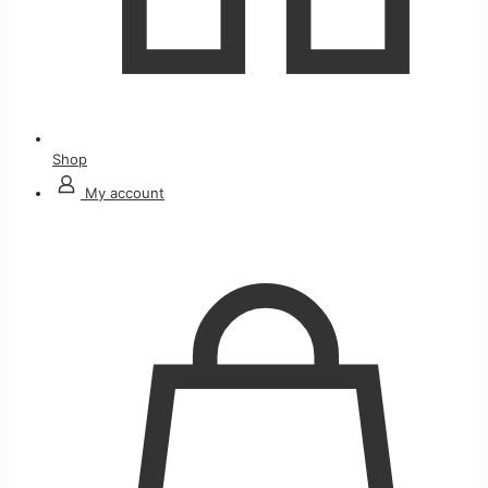
Shop
My account