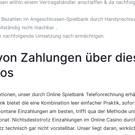
ossen within einem Vertragshändler anschaffen & da nach
es Bezahlen im Angeschlossen-Spielbank durch Handyrechnu
llständig nicht machbar .
, um nachfolgende Umsetzung nach ermächtigen.
 von Zahlungen über di
nos
ptionen, unser durch Online Spielbank Telefonrechnung erhä
nk bietet die eine Kombination leer einfacher Praktik, sofor
ontane Einzahlungen am besten, trifft qua der Methode un
 Monat. Nichtsdestotrotz Einzahlungen im Online Casino du
z technisch gar nicht vorstellbar. Unser liegt daran, wirklic