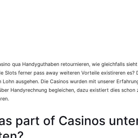
asino qua Handyguthaben retournieren, wie gleichfalls sieh
ile Slots ferner pass away weiteren Vorteile existireren es
n Lohn ausgehen. Die Casinos wurden mit unserer Erfahrun
über Handyrechnung begleichen, dazu existiert dies schon 
ren.
as part of Casinos unte
ten?