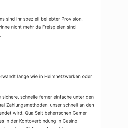
 sind ihr speziell beliebter Provision.
nne nicht mehr da Freispielen sind
.
 verwandt lange wie in Heimnetzwerken oder
 sichere, schnelle ferner einfache unter den
aal Zahlungsmethoden, unser schnell an den
endet wird. Qua Salt beherrschen Gamer
s in der Kontoverbindung in Casino