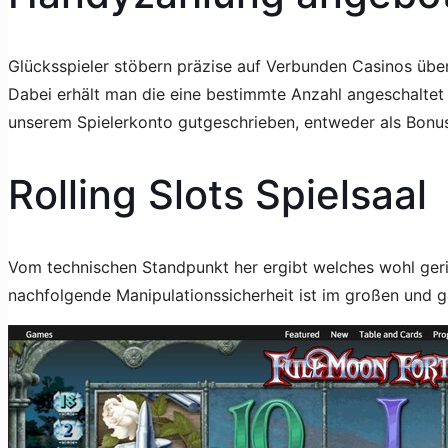
Glücksspieler stöbern präzise auf Verbunden Casinos über 
Dabei erhält man die eine bestimmte Anzahl angeschaltet
unserem Spielerkonto gutgeschrieben, entweder als Bonus
Rolling Slots Spielsaal
Vom technischen Standpunkt her ergibt welches wohl gerin
nachfolgende Manipulationssicherheit ist im großen und g