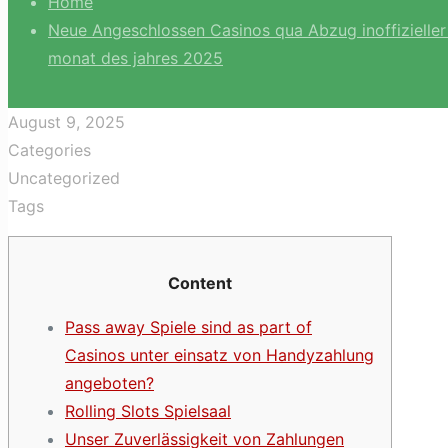
Home
Neue Angeschlossen Casinos qua Abzug inoffizieller 
monat des jahres 2025
August 9, 2025
Categories
Uncategorized
Tags
Content
Pass away Spiele sind as part of
Casinos unter einsatz von Handyzahlung
angeboten?
Rolling Slots Spielsaal
Unser Zuverlässigkeit von Zahlungen