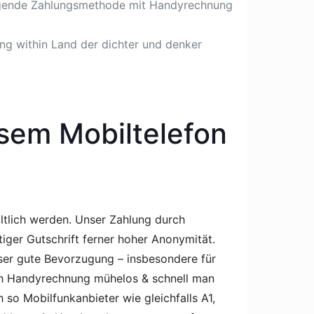
folgende Zahlungsmethode mit Handyrechnung
ng within Land der dichter und denker
esem Mobiltelefon
ltlich werden. Unser Zahlung durch
tiger Gutschrift ferner hoher Anonymität.
ser gute Bevorzugung – insbesondere für
rch Handyrechnung mühelos & schnell man
h so Mobilfunkanbieter wie gleichfalls A1,