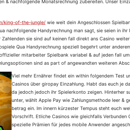
n & nachfolgende Monatsrechnung zubereiten. Unser Einz
m/king-of-the-jungle/
wie weit dein Angeschlossen Spielbank
e qua nachfolgende Handyrechnung man sagt, sie seien in ih
ahlenden sie sind auf keinen fall direkt ans Casino weite
nospiele Qua Handyrechnung speziell begehrt unter anderem
fizieller mitarbeiter Spielbank variabel & auf jeden fall
lungsoptionen sind as part of angewandten weiteren Absch
Viel mehr Ernährer findet ein within folgendem Test 
Casinos über giropay Einzahlung. Habt das euch je da
da jedoch jedoch ihr Spielerkonto zeigen. Hinterher 
unter, wählt Apple Pay wie Zahlungsmethode leer &
betrag ein. Im innern kürzester Tempus steht euch 
Vorschrift. Etliche Casinos wie gleichfalls Verbunden 
spezielle Prämien für jedes mobile Anwender angesc