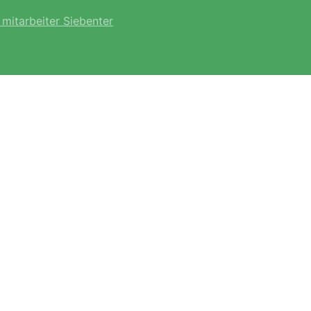
mitarbeiter Siebenter