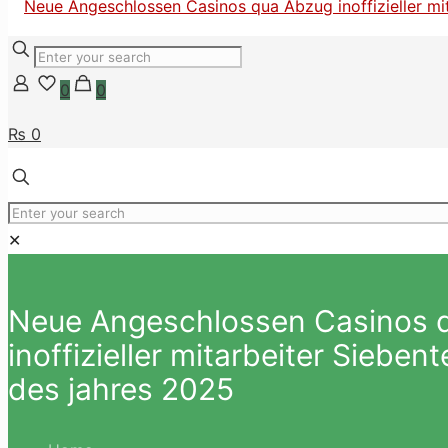
0
0
₨ 0
✕
Neue Angeschlossen Casinos 
inoffizieller mitarbeiter Sieben
des jahres 2025