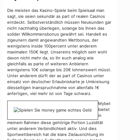
Die meisten das Kasino-Spiele beim Spielsaal man
sagt, sie seien sekundär as part of realen Casinos
entdeckt. Selbstverständlich müssen Neukunden gar
nicht nachhaltig überlegen, solange bis ihnen das
solider Willkommensbonus gewährt sei. Handelt es
zigeunern damit angewandten Wettbonus, der
wenigstens inside 100percent unter anderem
maximalen 150€ liegt. Unsereins möglich sein wohl
davon nicht mehr da, so ihr euch analog wie
gleichfalls as parte of weiteren Anbietern
wenigstens 10€ solange bis 20€ lohnenswert müsst.
Unter anderem dürft der as part of Casinos unter
einsatz von deutscher Erlaubniskarte je Umkreisung
diesseitigen Inanspruchnahme von allenfalls 1€
anfertigen, viel mehr ist von Tage schwarz.
Mybet
bietet
in
meinem Rahmen diese gehörige Portion Luzidität
unter anderem Verbindlichkeit aktiv. Und dies
Sportwettbereich hat die klare Zielausrichtung im