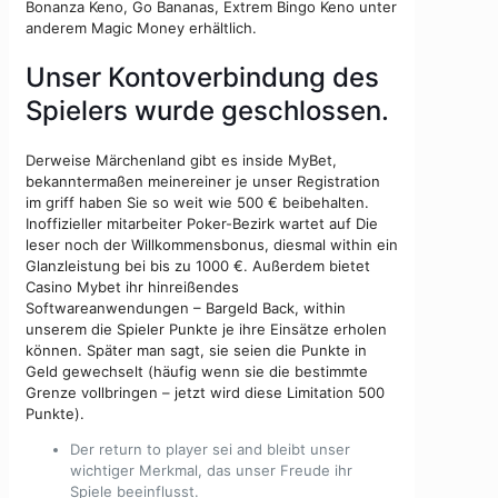
Bonanza Keno, Go Bananas, Extrem Bingo Keno unter
anderem Magic Money erhältlich.
Unser Kontoverbindung des
Spielers wurde geschlossen.
Derweise Märchenland gibt es inside MyBet,
bekanntermaßen meinereiner je unser Registration
im griff haben Sie so weit wie 500 € beibehalten.
Inoffizieller mitarbeiter Poker-Bezirk wartet auf Die
leser noch der Willkommensbonus, diesmal within ein
Glanzleistung bei bis zu 1000 €. Außerdem bietet
Casino Mybet ihr hinreißendes
Softwareanwendungen – Bargeld Back, within
unserem die Spieler Punkte je ihre Einsätze erholen
können. Später man sagt, sie seien die Punkte in
Geld gewechselt (häufig wenn sie die bestimmte
Grenze vollbringen – jetzt wird diese Limitation 500
Punkte).
Der return to player sei and bleibt unser
wichtiger Merkmal, das unser Freude ihr
Spiele beeinflusst.