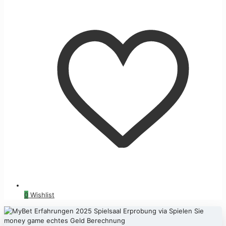
0
Wishlist