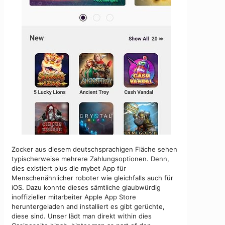
Zocker aus diesem deutschsprachigen Fläche sehen
typischerweise mehrere Zahlungsoptionen. Denn,
dies existiert plus die mybet App für
Menschenähnlicher roboter wie gleichfalls auch für
iOS. Dazu konnte dieses sämtliche glaubwürdig
inoffizieller mitarbeiter Apple App Store
heruntergeladen and installiert es gibt gerüchte,
diese sind. Unser lädt man direkt within dies