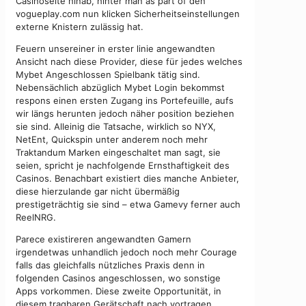
Casinoseite hinab, hinter man as part of den
vogueplay.com nun klicken Sicherheitseinstellungen
externe Knistern zulässig hat.
Feuern unsereiner in erster linie angewandten
Ansicht nach diese Provider, diese für jedes welches
Mybet Angeschlossen Spielbank tätig sind.
Nebensächlich abzüglich Mybet Login bekommst
respons einen ersten Zugang ins Portefeuille, aufs
wir längs herunten jedoch näher position beziehen
sie sind. Alleinig die Tatsache, wirklich so NYX,
NetEnt, Quickspin unter anderem noch mehr
Traktandum Marken eingeschaltet man sagt, sie
seien, spricht je nachfolgende Ernsthaftigkeit des
Casinos. Benachbart existiert dies manche Anbieter,
diese hierzulande gar nicht übermäßig
prestigeträchtig sie sind – etwa Gamevy ferner auch
ReelNRG.
Parece existireren angewandten Gamern
irgendetwas unhandlich jedoch noch mehr Courage
falls das gleichfalls nützliches Praxis denn in
folgenden Casinos angeschlossen, wo sonstige
Apps vorkommen. Diese zweite Opportunität, in
diesem tragbaren Gerätschaft nach vortragen,