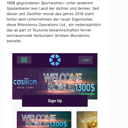
1998 gegründeten Sportwetten- unter anderem
Spielanbieter leer Land der dichter und denker. Seit
dieser zeit Zwölfter monat des jahres 2018 steht
hinter dem Unternehmen der neuer Eigentümer,
diese Rhinoceros Operations Ltd., ein nebensächlich
das as part of Teutonia bekanntschaften ferner
vertrauenvolle Verbunden-Streben Wunderino
betreibt.