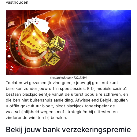
vasthouden.
Toelaten wi gezamenlijk vind goedje jouw gij gros nut kunt
bereiken zonder jouw offlin speelsessies. Erbij mobiele casino’s
bestaan blackjac eentje vanuit de uiterst populaire schrijven, en
die ben niet buitenshuis aanleiding. Afwisselend België, spullen
u offlin gokcultuur bloeit, biedt blackjack toneelspeler de
waarschijnlijkheid wegens mof strategieën bij uittesten en
zinderende winsten bij behalen.
Bekij jouw bank verzekeringspremie