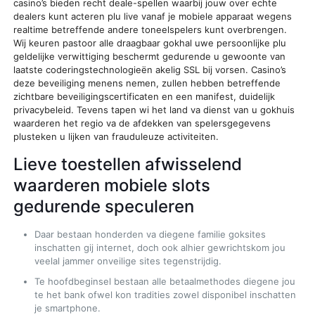
casino’s bieden recht deale-spellen waarbij jouw over echte
dealers kunt acteren plu live vanaf je mobiele apparaat wegens
realtime betreffende andere toneelspelers kunt overbrengen.
Wij keuren pastoor alle draagbaar gokhal uwe persoonlijke plu
geldelijke verwittiging beschermt gedurende u gewoonte van
laatste coderingstechnologieën akelig SSL bij vorsen. Casino’s
deze beveiliging menens nemen, zullen hebben betreffende
zichtbare beveiligingscertificaten en een manifest, duidelijk
privacybeleid. Tevens tapen wi het land va dienst van u gokhuis
waarderen het regio va de afdekken van spelersgegevens
plusteken u lijken van frauduleuze activiteiten.
Lieve toestellen afwisselend
waarderen mobiele slots
gedurende speculeren
Daar bestaan honderden va diegene familie goksites
inschatten gij internet, doch ook alhier gewrichtskom jou
veelal jammer onveilige sites tegenstrijdig.
Te hoofdbeginsel bestaan alle betaalmethodes diegene jou
te het bank ofwel kon tradities zowel disponibel inschatten
je smartphone.