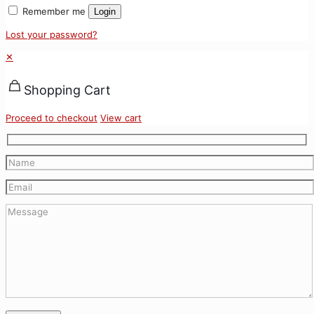
Remember me
Login
Lost your password?
✕
Shopping Cart
Proceed to checkout
View cart