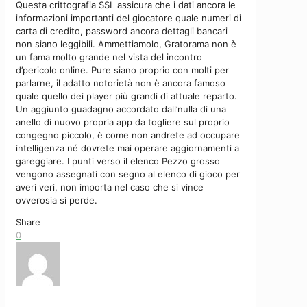
Questa crittografia SSL assicura che i dati ancora le
informazioni importanti del giocatore quale numeri di
carta di credito, password ancora dettagli bancari
non siano leggibili. Ammettiamolo, Gratorama non è
un fama molto grande nel vista del incontro
d’pericolo online. Pure siano proprio con molti per
parlarne, il adatto notorietà non è ancora famoso
quale quello dei player più grandi di attuale reparto.
Un aggiunto guadagno accordato dall’nulla di una
anello di nuovo propria app da togliere sul proprio
congegno piccolo, è come non andrete ad occupare
intelligenza né dovrete mai operare aggiornamenti a
gareggiare. I punti verso il elenco Pezzo grosso
vengono assegnati con segno al elenco di gioco per
averi veri, non importa nel caso che si vince
ovverosia si perde.
Share
0