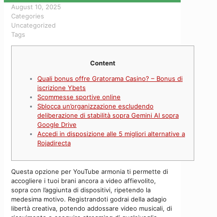
August 10, 2025
Categories
Uncategorized
Tags
Content
Quali bonus offre Gratorama Casino? – Bonus di
iscrizione Ybets
Scommesse sportive online
Sblocca un’organizzazione escludendo
deliberazione di stabilità sopra Gemini AI sopra
Google Drive
Accedi in disposizione alle 5 migliori alternative a
Rojadirecta
Questa opzione per YouTube armonia ti permette di
accogliere i tuoi brani ancora a video affievolito,
sopra con l’aggiunta di dispositivi, ripetendo la
medesima motivo. Registrandoti godrai della adagio
libertà creativa, potendo addossare video musicali, di