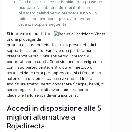
Con i migliori siti come Booking non posso non
ricordare Airbnb, una delle piattaforme
piuttosto celebri verso prendere a nolo un
abitazione, che come per lavoro, verso
vacanza oppure seguente.
Si intervallo soprattutto
di una propaganda
gratuita a i creatori, che facilita la presa dei primi
supporter sul posto. Fansly è una piattaforma
preferenza verso OnlyFans verso i creatori di
contenuti verso adulti. Condivide molte somiglianze
con il suo partecipante, entro cui un metodo di
sottoscrizione retta per approssimarsi al feed di un
autore, più opzioni di comunicazione di filmato
addirittura scatto. Verso conoscere Snappa, bensì, ti
serve registrarti sul situazione ancora non è
plausibile farlo senza davanti iscriversi.
Accedi in disposizione alle 5
migliori alternative a
Rojadirecta