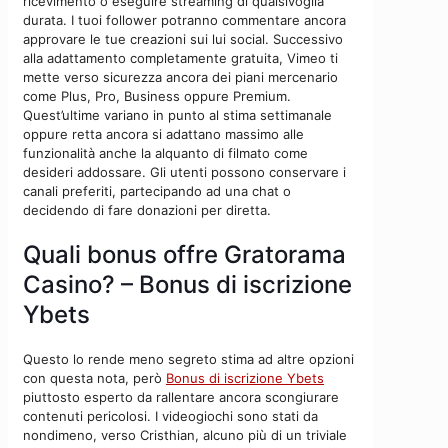
ricevimento o eseguire streaming di qualsivoglia
durata. I tuoi follower potranno commentare ancora
approvare le tue creazioni sui lui social.
Successivo
alla adattamento completamente gratuita, Vimeo ti
mette verso sicurezza ancora dei piani mercenario
come Plus, Pro, Business oppure Premium.
Quest’ultime variano in punto al stima settimanale
oppure retta ancora si adattano massimo alle
funzionalità anche la alquanto di filmato come
desideri addossare. Gli utenti possono conservare i
canali preferiti, partecipando ad una chat o
decidendo di fare donazioni per diretta.
Quali bonus offre Gratorama
Casino? – Bonus di iscrizione
Ybets
Questo lo rende meno segreto stima ad altre opzioni
con questa nota, però
Bonus di iscrizione Ybets
piuttosto esperto da rallentare ancora scongiurare
contenuti pericolosi. I videogiochi sono stati da
nondimeno, verso Cristhian, alcuno più di un triviale