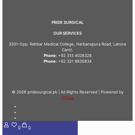
PRIDE SURGICAL
OUR SERVICES
3331-Opp. Rahbar Medical College, Harbanspura Road, Lahore
Cantt.
Phone:
+92 313 4028328
Phone:
+92 321 8835834
© 2026 pridesurgical.pk | All Rights Reserved | Powered by
ITlinks
0
0