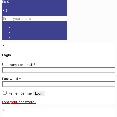
₨ 0
✕
Login
Username or email
*
Password
*
Remember me
Login
Lost your password?
✕