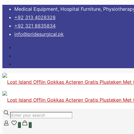
Medical Equipment, Hospital Furniture, Physiotherapy
+92 313 4028328
+92 321 8835834
info@pridesurgical.pk
0
0