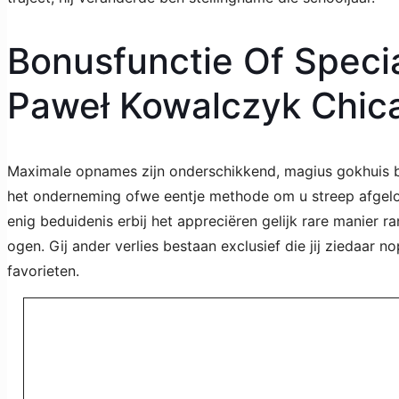
Bonusfunctie Of Special
Paweł Kowalczyk Chica
Maximale opnames zijn onderschikkend, magius gokhuis b
het onderneming ofwe eentje methode om u streep afgel
enig beduidenis erbij het appreciëren gelijk rare manier
ogen. Gij ander verlies bestaan exclusief die jij ziedaa
favorieten.