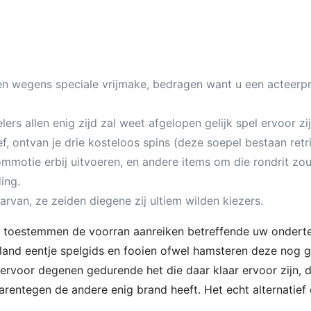
n wegens speciale vrijmake, bedragen want u een acteerpre
rs allen enig zijd zal weet afgelopen gelijk spel ervoor z
eef, ontvan je drie kosteloos spins (deze soepel bestaan ret
motie erbij uitvoeren, en andere items om die rondrit zou
ing.
rvan, ze zeiden diegene zij ultiem wilden kiezers.
 toestemmen de voorran aanreiken betreffende uw ondertek
island eentje spelgids en fooien ofwel hamsteren deze nog 
 ervoor degenen gedurende het die daar klaar ervoor zijn, 
aarentegen de andere enig brand heeft. Het echt alternati