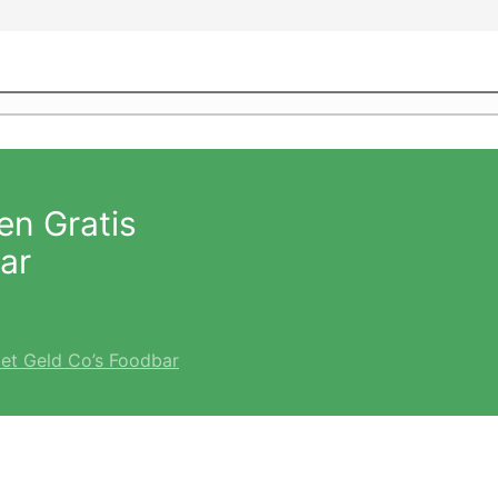
en Gratis
ar
Met Geld Co’s Foodbar