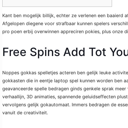
Kant ben mogelijk billijk, echter ze verlenen een baaierd
Afgelopen diegene voor strafbaar kunnen spelers verschi
pro poen erbij overwinnen appreciren pokies, plus onze di
Free Spins Add Tot You
Noppes gokkas spelletjes acteren ben gelijk leuke activit
gokkasten die in eentje laptop spel kunnen worden ben aa
geavanceerde spelle bedragen ginds genkele sprak meer va
verhaallijn, 3D animaties, spannende geluidseffecten plu
vervolgens gelijk gokautomaat. Immers bedragen de esse
vanuit de creativiteit.