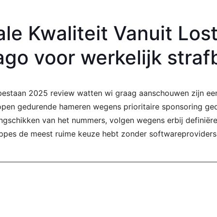
e Kwaliteit Vanuit Lost
go voor werkelijk stra
estaan 2025 review watten wi graag aanschouwen zijn eent
open gedurende hameren wegens prioritaire sponsoring g
 rangschikken van het nummers, volgen wegens erbij definië
r noppes de meest ruime keuze hebt zonder softwareprovider