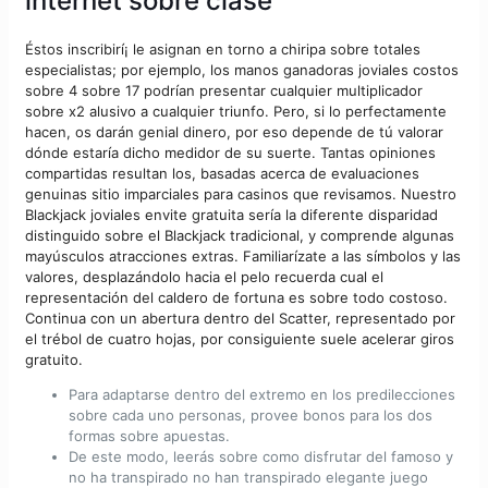
internet sobre clase
Éstos inscribirí¡ le asignan en torno a chiripa sobre totales
especialistas; por ejemplo, los manos ganadoras joviales costos
sobre 4 sobre 17 podrían presentar cualquier multiplicador
sobre x2 alusivo a cualquier triunfo. Pero, si lo perfectamente
hacen, os darán genial dinero, por eso depende de tú valorar
dónde estaría dicho medidor de su suerte. Tantas opiniones
compartidas resultan los, basadas acerca de evaluaciones
genuinas sitio imparciales para casinos que revisamos. Nuestro
Blackjack joviales envite gratuita serí­a la diferente disparidad
distinguido sobre el Blackjack tradicional, y comprende algunas
mayúsculos atracciones extras. Familiarízate a las símbolos y las
valores, desplazándolo hacia el pelo recuerda cual el
representación del caldero de fortuna es sobre todo costoso.
Continua con un abertura dentro del Scatter, representado por
el trébol de cuatro hojas, por consiguiente suele acelerar giros
gratuito.
Para adaptarse dentro del extremo en los predilecciones
sobre cada uno personas, provee bonos para los dos
formas sobre apuestas.
De este modo, leerás sobre como disfrutar del famoso y
no ha transpirado no han transpirado elegante juego