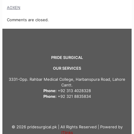
AOXEN
Comments are closed.
PRIDE SURGICAL
OUR SERVICES
3331-Opp. Rahbar Medical College, Harbanspura Road, Lahore
Cantt.
Phone:
+92 313 4028328
Phone:
+92 321 8835834
© 2026 pridesurgical.pk | All Rights Reserved | Powered by
ITlinks