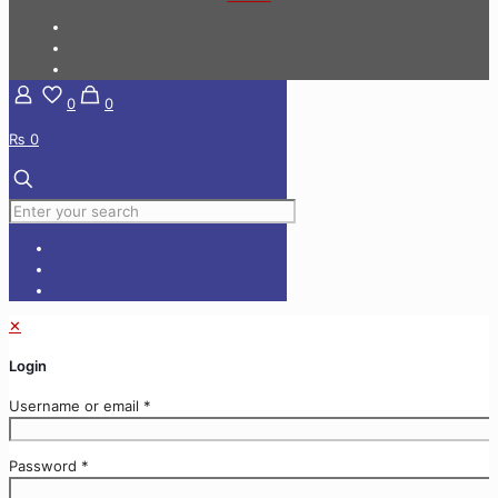
0
0
₨ 0
✕
Login
Username or email
*
Password
*