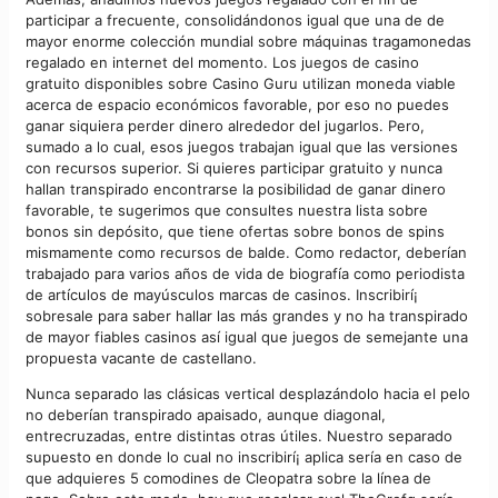
participar a frecuente, consolidándonos igual que una de de
mayor enorme colección mundial sobre máquinas tragamonedas
regalado en internet del momento. Los juegos de casino
gratuito disponibles sobre Casino Guru utilizan moneda viable
acerca de espacio económicos favorable, por eso no puedes
ganar siquiera perder dinero alrededor del jugarlos. Pero,
sumado a lo cual, esos juegos trabajan igual que las versiones
con recursos superior. Si quieres participar gratuito y nunca
hallan transpirado encontrarse la posibilidad de ganar dinero
favorable, te sugerimos que consultes nuestra lista sobre
bonos sin depósito, que tiene ofertas sobre bonos de spins
mismamente­ como recursos de balde. Como redactor, deberían
trabajado para varios años de vida de biografía como periodista
de artículos de mayúsculos marcas de casinos. Inscribirí¡
sobresale para saber hallar las más grandes y no ha transpirado
de mayor fiables casinos así­ igual que juegos de semejante una
propuesta vacante de castellano.
Nunca separado las clásicas vertical desplazándolo hacia el pelo
no deberían transpirado apaisado, aunque diagonal,
entrecruzadas, entre distintas otras útiles. Nuestro separado
supuesto en donde lo cual no inscribirí¡ aplica serí­a en caso de
que adquieres 5 comodines de Cleopatra sobre la línea de