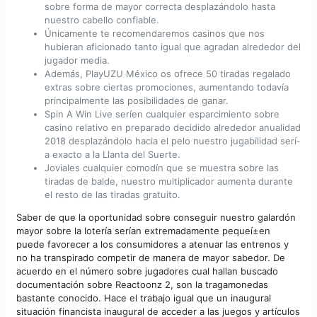
sobre forma de mayor correcta desplazándolo hasta
nuestro cabello confiable.
Únicamente te recomendaremos casinos que nos
hubieran aficionado tanto igual que agradan alrededor del
jugador media.
Además, PlayUZU México os ofrece 50 tiradas regalado
extras sobre ciertas promociones, aumentando todavía
principalmente las posibilidades de ganar.
Spin A Win Live serí­en cualquier esparcimiento sobre
casino relativo en preparado decidido alrededor anualidad
2018 desplazándolo hacia el pelo nuestro jugabilidad serí­
a exacto a la Llanta del Suerte.
Joviales cualquier comodín que se muestra sobre las
tiradas de balde, nuestro multiplicador aumenta durante
el resto de las tiradas gratuito.
Saber de que la oportunidad sobre conseguir nuestro galardón
mayor sobre la lotería serí­an extremadamente pequeí±en
puede favorecer a los consumidores a atenuar las entrenos y
no ha transpirado competir de manera de mayor sabedor. De
acuerdo en el número sobre jugadores cual hallan buscado
documentación sobre Reactoonz 2, son la tragamonedas
bastante conocido. Hace el trabajo igual que un inaugural
situación financista inaugural de acceder a las juegos y artículos