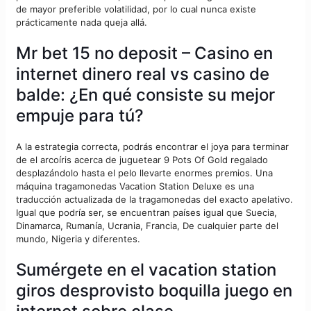
de mayor preferible volatilidad, por lo cual nunca existe
prácticamente nada queja allá.
Mr bet 15 no deposit – Casino en
internet dinero real vs casino de
balde: ¿En qué consiste su mejor
empuje para tú?
A la estrategia correcta, podrás encontrar el joya para terminar
de el arcoíris acerca de juguetear 9 Pots Of Gold regalado
desplazándolo hasta el pelo llevarte enormes premios. Una
máquina tragamonedas Vacation Station Deluxe es una
traducción actualizada de la tragamonedas del exacto apelativo.
Igual que podrí­a ser, se encuentran países igual que Suecia,
Dinamarca, Rumanía, Ucrania, Francia, De cualquier parte del
mundo, Nigeria y diferentes.
Sumérgete en el vacation station
giros desprovisto boquilla juego en