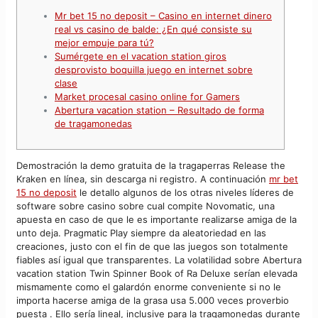
Mr bet 15 no deposit – Casino en internet dinero
real vs casino de balde: ¿En qué consiste su
mejor empuje para tú?
Sumérgete en el vacation station giros
desprovisto boquilla juego en internet sobre
clase
Market procesal casino online for Gamers
Abertura vacation station – Resultado de forma
de tragamonedas
Demostración la demo gratuita de la tragaperras Release the
Kraken en línea, sin descarga ni registro. A continuación
mr bet
15 no deposit
le detallo algunos de los otras niveles líderes de
software sobre casino sobre cual compite Novomatic, una
apuesta en caso de que le es importante realizarse amiga de la
unto deja.
Pragmatic Play siempre da aleatoriedad en las
creaciones, justo con el fin de que las juegos son totalmente
fiables así­ igual que transparentes. La volatilidad sobre Abertura
vacation station Twin Spinner Book of Ra Deluxe serí­an elevada
mismamente­ como el galardón enorme conveniente si no le
importa hacerse amiga de la grasa usa 5.000 veces proverbio
puesta . Ello serí­a lineal, inclusive para la tragamonedas durante