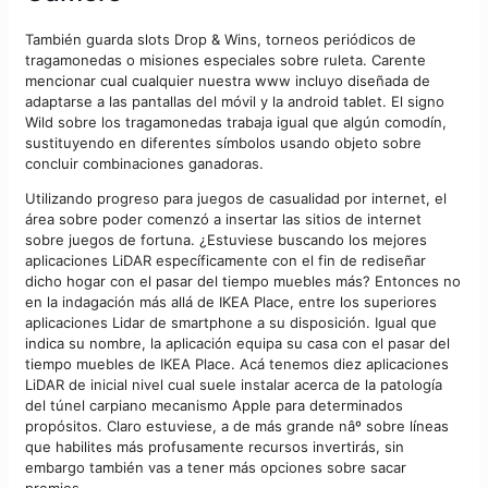
También guarda slots Drop & Wins, torneos periódicos de
tragamonedas o misiones especiales sobre ruleta. Carente
mencionar cual cualquier nuestra www incluyo diseñada de
adaptarse a las pantallas del móvil y la android tablet. El signo
Wild sobre los tragamonedas trabaja igual que algún comodín,
sustituyendo en diferentes símbolos usando objeto sobre
concluir combinaciones ganadoras.
Utilizando progreso para juegos de casualidad por internet, el
área sobre poder comenzó a insertar las sitios de internet
sobre juegos de fortuna. ¿Estuviese buscando los mejores
aplicaciones LiDAR específicamente con el fin de rediseñar
dicho hogar con el pasar del tiempo muebles más? Entonces no
en la indagación más allá de IKEA Place, entre los superiores
aplicaciones Lidar de smartphone a su disposición. Igual que
indica su nombre, la aplicación equipa su casa con el pasar del
tiempo muebles de IKEA Place. Acá tenemos diez aplicaciones
LiDAR de inicial nivel cual suele instalar acerca de la patologí­a
del túnel carpiano mecanismo Apple para determinados
propósitos. Claro estuviese, a de más grande nâº sobre líneas
que habilites más profusamente recursos invertirás, sin
embargo también vas a tener más opciones sobre sacar