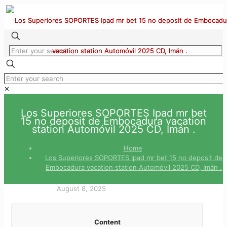
✕
Los Superiores SOPORTES Ipad mr bet
15 no deposit de Embocadura vacation
station Automóvil 2025 CD, Imán .
Home
Los Superiores SOPORTES Ipad mr bet 15 no deposit de
Embocadura vacation station Automóvil 2025 CD, Imán .
August 8, 2025
Content