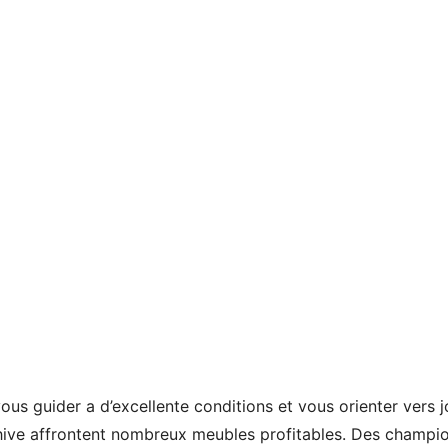
us guider a d’excellente conditions et vous orienter vers 
hive affrontent nombreux meubles profitables. Des champio