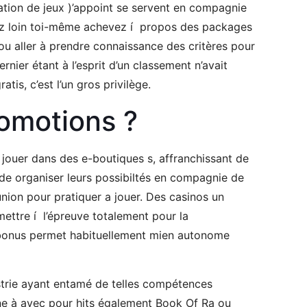
uation de jeux )’appoint se servent en compagnie
evez loin toi-même achevez í propos des packages
r ou aller à prendre connaissance des critères pour
ernier étant à l’esprit d’un classement n’avait
is, c’est l’un gros privilège.
promotions ?
 jouer dans des e-boutiques s, affranchissant de
s de organiser leurs possibiltés en compagnie de
union pour pratiquer a jouer. Des casinos un
mettre í l’épreuve totalement pour la
vec bonus permet habituellement mien autonome
strie ayant entamé de telles compétences
ine à avec pour hits également Book Of Ra ou