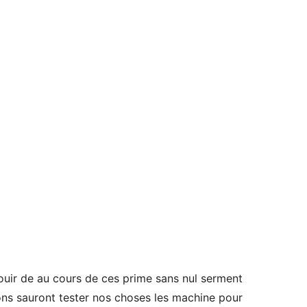
jouir de au cours de ces prime sans nul serment
ns sauront tester nos choses les machine pour