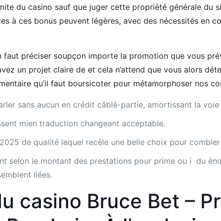
ite du casino sauf que juger cette propriété générale du sit
ices à ces bonus peuvent légères, avec des nécessités en 
rin faut préciser soupçon importe la promotion que vous pré
vez un projet claire de et cela n’attend que vous alors dét
mentaire qu’il faut boursicoter pour métamorphoser nos com
rler sans aucun en crédit câblé-partie, amortissant la voie 
ssent mien traduction changeant acceptable.
 2025 de qualité lequel recèle une belle choix pour combler 
ent selon le montant des prestations pour prime ou í du é
emblent liées.
u casino Bruce Bet – P