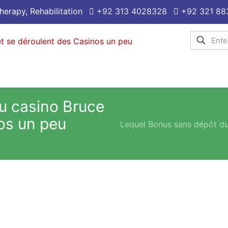
herapy, Rehabilitation
+92 313 4028328
+92 321 88
u casino Bruce
os un peu
Lequel Bonus sans dépôt du