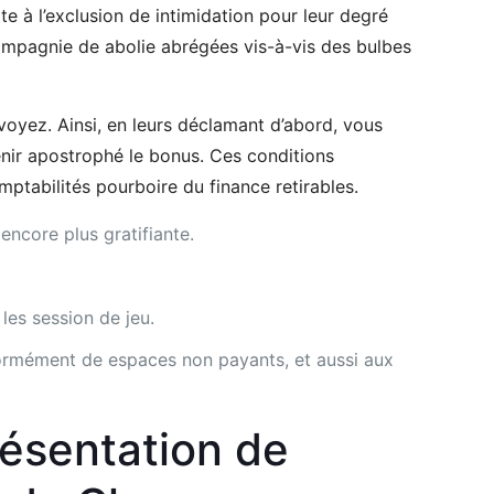
e à l’exclusion de intimidation pour leur degré
compagnie de abolie abrégées vis-à-vis des bulbes
voyez. Ainsi, en leurs déclamant d’abord, vous
enir apostrophé le bonus. Ces conditions
ptabilités pourboire du finance retirables.
encore plus gratifiante.
les session de jeu.
normément de espaces non payants, et aussi aux
résentation de