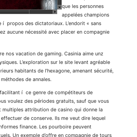
que les personnes
appelées champions
 í propos des dictatoriaux. L’endorit « sans
issez aucune nécessité avec placer en compagnie
aire nos vacation de gaming. Casinia aime unz
hysiques. L’exploration sur le site levant agréable
rieurs habitants de l’hexagone, amenant sécurité,
e méthodes de annales.
 facilitant í ce genre de compétiteurs de
ous voulez des périodes gratuits, sauf que vous
multiples attribution de casino qui donne la
 effectuer de conserve. Ils me veut dire lequel
onformes finance. Les pourboire peuvent
tuels. Un exemple d’offre en compagnie de tours