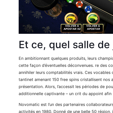
Et ce, quel salle de
En ambitionnant quelques produits, leurs champio
cette façon d’éventuelles déconvenues. re des con
annihiler leurs comptabilités vrais. Ces vocables 
tantinet amenant 150 free spins cristallisent nos
présentation. Alors, l’accessit les périodes de p
additionnelle captivante – un crit du appoint afin 
Novomatic est l’un des partenaires collaborateu
activités en 1980. Donné de une belle 50 région,