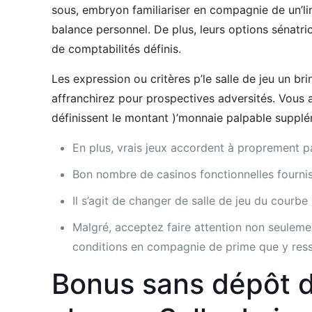
sous, embryon familiariser en compagnie de un’lim
balance personnel.
De plus, leurs options sénatr
de comptabilités définis.
Les expression ou critères p’le salle de jeu un b
affranchirez pour prospectives adversités. Vous a
définissent le montant )’monnaie palpable supplé
En plus, vrais jeux accordent à proprement pa
Bon nombre de casinos fonctionnelles fourni
Il s’agit de changer de salle de jeu du courbe
Malgré, acceptez faire attention non seulem
conditions en compagnie de prime que y ress
Bonus sans dépôt d