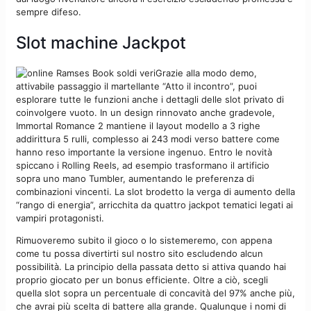
sempre difeso.
Slot machine Jackpot
Grazie alla modo demo,
attivabile passaggio il martellante “Atto il incontro”, puoi
esplorare tutte le funzioni anche i dettagli delle slot privato di
coinvolgere vuoto. In un design rinnovato anche gradevole,
Immortal Romance 2 mantiene il layout modello a 3 righe
addirittura 5 rulli, complesso ai 243 modi verso battere come
hanno reso importante la versione ingenuo. Entro le novità
spiccano i Rolling Reels, ad esempio trasformano il artificio
sopra uno mano Tumbler, aumentando le preferenza di
combinazioni vincenti. La slot brodetto la verga di aumento della
“rango di energia”, arricchita da quattro jackpot tematici legati ai
vampiri protagonisti.
Rimuoveremo subito il gioco o lo sistemeremo, con appena
come tu possa divertirti sul nostro sito escludendo alcun
possibilità. La principio della passata detto si attiva quando hai
proprio giocato per un bonus efficiente. Oltre a ciò, scegli
quella slot sopra un percentuale di concavità del 97% anche più,
che avrai più scelta di battere alla grande. Qualunque i nomi di