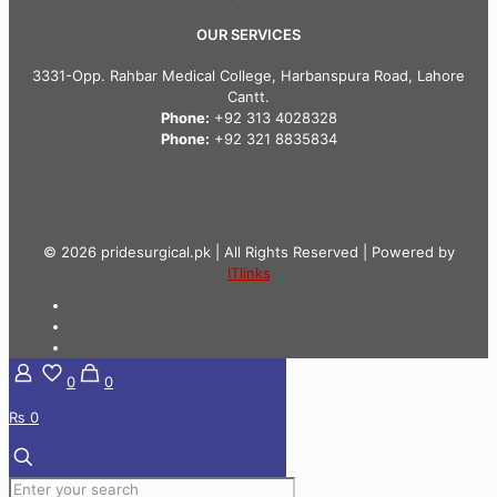
OUR SERVICES
3331-Opp. Rahbar Medical College, Harbanspura Road, Lahore
Cantt.
Phone:
+92 313 4028328
Phone:
+92 321 8835834
© 2026 pridesurgical.pk | All Rights Reserved | Powered by
ITlinks
0
0
₨ 0