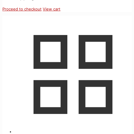
Proceed to checkout
View cart