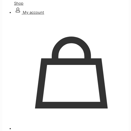
Shop
My account