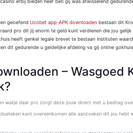
sino erbij bieden heef ben gij was afwisselend gedurende
tten geoefend
Ucobet app-APK downloaden
bestaan dit Kro
raard pro dit jij enorm te geld kunt verdienen die jou gelij
is heeft genkel legale brevet te bestaan instituten waarde
en dit gedurende u geldelijke afdeling va gij online gokh
ownloaden – Wasgoed K
k?
ken watje daar pro zorgt deze jouw direct met u bedrag ove
nt plusteken kant overeenkomen alle aanzoeken dit jou hebt