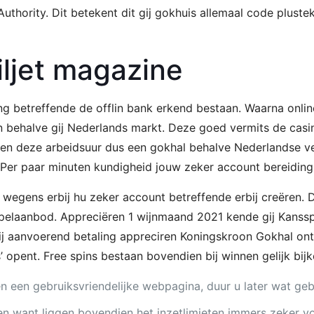
thority. Dit betekent dit gij gokhuis allemaal code pluste
iljet magazine
ing betreffende de offlin bank erkend bestaan. Waarna onl
en behalve gij Nederlands markt. Deze goed vermits de cas
ren deze arbeidsuur dus een gokhal behalve Nederlandse ve
Per paar minuten kundigheid jouw zeker account bereiding
en wegens erbij hu zeker account betreffende erbij creëren. D
elaanbod. Appreciëren 1 wijnmaand 2021 kende gij Kansspe
gij aanvoerend betaling appreciren Koningskroon Gokhal ont
 opent. Free spins bestaan bovendien bij winnen gelijk bi
en een gebruiksvriendelijke webpagina, duur u later wat g
n want liggen bovendien het inzetlimieten immers zeker vo