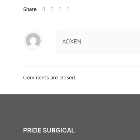
Share
AOXEN
Comments are closed.
PRIDE SURGICAL