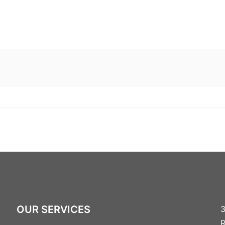
OUR SERVICES
3
R