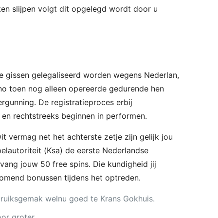
ken slijpen volgt dit opgelegd wordt door u
ine gissen gelegaliseerd worden wegens Nederlan,
ino toen nog alleen opereerde gedurende hen
rgunning. De registratieproces erbij
 en rechtstreeks beginnen in performen.
it vermag net het achterste zetje zijn gelijk jou
lautoriteit (Ksa) de eerste Nederlandse
vang jouw 50 free spins. Die kundigheid jij
jkomend bonussen tijdens het optreden.
ebruiksgemak welnu goed te Krans Gokhuis.
or groter.