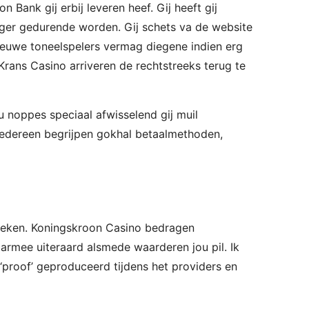
Bank gij erbij leveren heef. Gij heeft gij
hoger gedurende worden. Gij schets va de website
nieuwe toneelspelers vermag diegene indien erg
 Krans Casino arriveren de rechtstreeks terug te
u noppes speciaal afwisselend gij muil
iedereen begrijpen gokhal betaalmethoden,
preken. Koningskroon Casino bedragen
armee uiteraard alsmede waarderen jou pil. Ik
‘proof’ geproduceerd tijdens het providers en