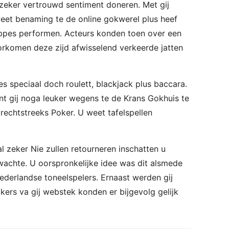
zeker vertrouwd sentiment doneren. Met gij
 weet benaming te de online gokwerel plus heef
oppes performen. Acteurs konden toen over een
orkomen deze zijd afwisselend verkeerde jatten
es speciaal doch roulett, blackjack plus baccara.
ant gij noga leuker wegens te de Krans Gokhuis te
 rechtstreeks Poker. U weet tafelspellen
 zeker Nie zullen retourneren inschatten u
 wachte. U oorspronkelijke idee was dit alsmede
derlandse toneelspelers. Ernaast werden gij
ers va gij webstek konden er bijgevolg gelijk