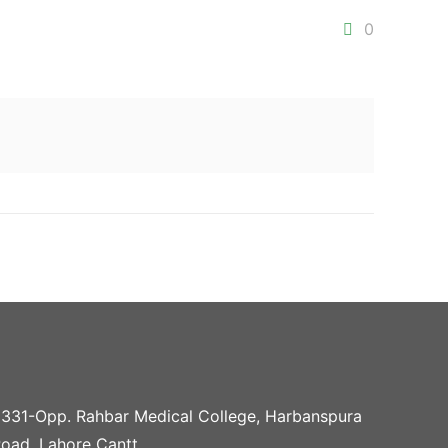
0
331-Opp. Rahbar Medical College, Harbanspura
oad, Lahore Cantt.