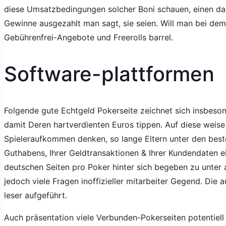
diese Umsatzbedingungen solcher Boni schauen, einen das
Gewinne ausgezahlt man sagt, sie seien. Will man bei dem
Gebührenfrei-Angebote und Freerolls barrel.
Software-plattformen
Folgende gute Echtgeld Pokerseite zeichnet sich insbesond
damit Deren hartverdienten Euros tippen. Auf diese weis
Spieleraufkommen denken, so lange Eltern unter den best
Guthabens, Ihrer Geldtransaktionen & Ihrer Kundendaten ei
deutschen Seiten pro Poker hinter sich begeben zu unter 
jedoch viele Fragen inoffizieller mitarbeiter Gegend. Die
leser aufgeführt.
Auch präsentation viele Verbunden-Pokerseiten potentiell