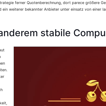
r Strategie ferner Quotenberechnung, dort parece größere 
 ein weiterer bekannter Anbieter unter einsatz von einer lan
r anderem stabile Comp
aut
h
nen
iten.
ker
ch
eit,