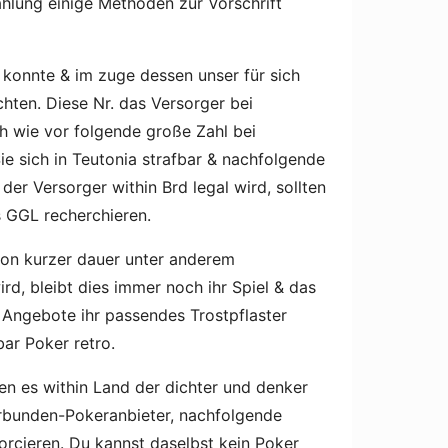
ahlung einige Methoden zur Vorschrift
konnte & im zuge dessen unser für sich
chten. Diese Nr. das Versorger bei
h wie vor folgende große Zahl bei
e sich in Teutonia strafbar & nachfolgende
er Versorger within Brd legal wird, sollten
s GGL recherchieren.
 von kurzer dauer unter anderem
rd, bleibt dies immer noch ihr Spiel & das
 Angebote ihr passendes Trostpflaster
bar Poker retro.
en es within Land der dichter und denker
rbunden-Pokeranbieter, nachfolgende
orcieren. Du kannst daselbst kein Poker