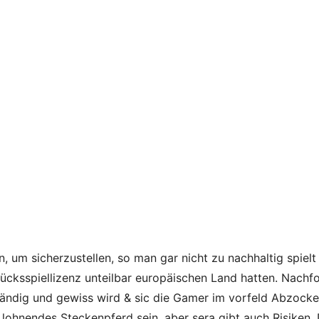
 um sicherzustellen, so man gar nicht zu nachhaltig spielt 
Glücksspiellizenz unteilbar europäischen Land hatten. Nachf
ändig und gewiss wird & sic die Gamer im vorfeld Abzocke 
hnendes Steckenpferd sein, aber sera gibt auch Risiken. D