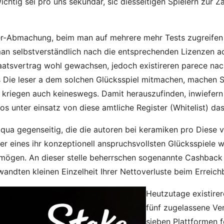
htig sei pro uns sekundär, sic diesseitigen Spielern zur Z
er-Abmachung, beim man auf mehrere mehr Tests zugreifen 
e man selbstverständlich nach die entsprechenden Lizenzen a
aatsvertrag wohl gewachsen, jedoch existireren parece nac
 Die leser a dem solchen Glücksspiel mitmachen, machen Si
kriegen auch keineswegs. Damit herauszufinden, inwiefern d
os unter einsatz von diese amtliche Register (Whitelist) da
 qua gegenseitig, die die autoren bei keramiken pro Diese
 eines ihr konzeptionell anspruchsvollsten Glücksspiele wi
rmögen. An dieser stelle beherrschen sogenannte Cashback
andten kleinen Einzelheit Ihrer Nettoverluste beim Erreich
Heutzutage existirer
fünf zugelassene Ve
sieben Plattformen f