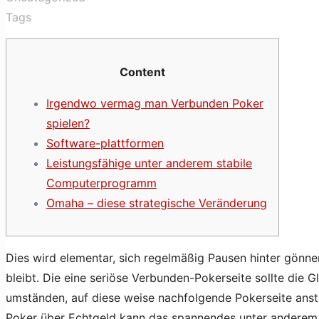
Tags
Content
Irgendwo vermag man Verbunden Poker
spielen?
Software-plattformen
Leistungsfähige unter anderem stabile
Computerprogramm
Omaha – diese strategische Veränderung
Dies wird elementar, sich regelmäßig Pausen hinter gönnen,
bleibt. Die eine seriöse Verbunden-Pokerseite sollte die 
umständen, auf diese weise nachfolgende Pokerseite anst
Poker über Echtgeld kann das spannendes unter anderem lo