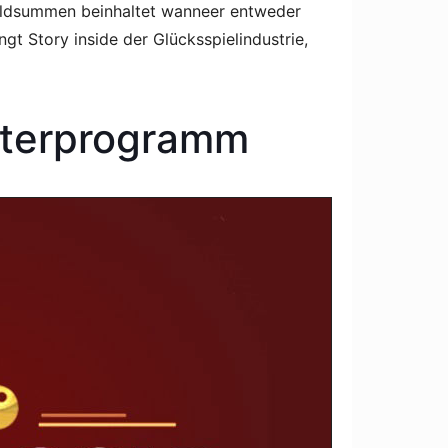
Geldsummen beinhaltet wanneer entweder
gt Story inside der Glücksspielindustrie,
uterprogramm