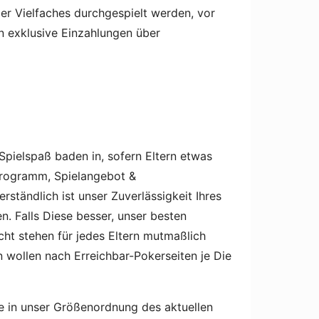
r Vielfaches durchgespielt werden, vor
n exklusive Einzahlungen über
Spielspaß baden in, sofern Eltern etwas
sprogramm, Spielangebot &
tändlich ist unser Zuverlässigkeit Ihres
. Falls Diese besser, unser besten
cht stehen für jedes Eltern mutmaßlich
n wollen nach Erreichbar-Pokerseiten je Die
ze in unser Größenordnung des aktuellen