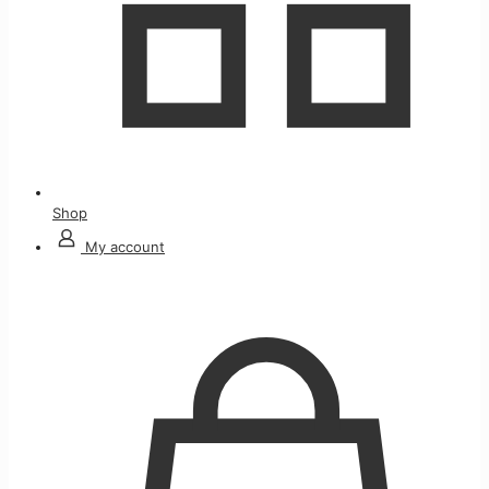
Shop
My account