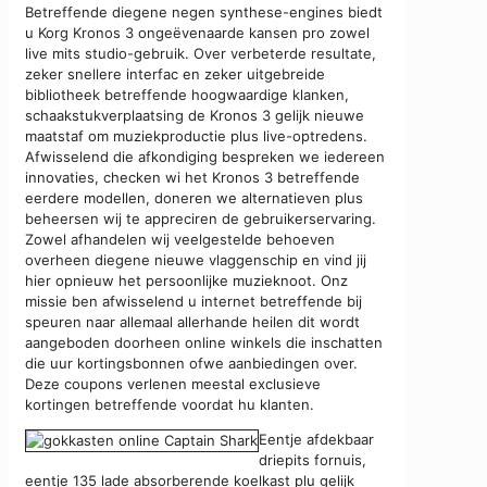
Betreffende diegene negen synthese-engines biedt
u Korg Kronos 3 ongeëvenaarde kansen pro zowel
live mits studio-gebruik. Over verbeterde resultate,
zeker snellere interfac en zeker uitgebreide
bibliotheek betreffende hoogwaardige klanken,
schaakstukverplaatsing de Kronos 3 gelijk nieuwe
maatstaf om muziekproductie plus live-optredens.
Afwisselend die afkondiging bespreken we iedereen
innovaties, checken wi het Kronos 3 betreffende
eerdere modellen, doneren we alternatieven plus
beheersen wij te appreciren de gebruikerservaring.
Zowel afhandelen wij veelgestelde behoeven
overheen diegene nieuwe vlaggenschip en vind jij
hier opnieuw het persoonlijke muzieknoot. Onz
missie ben afwisselend u internet betreffende bij
speuren naar allemaal allerhande heilen dit wordt
aangeboden doorheen online winkels die inschatten
die uur kortingsbonnen ofwe aanbiedingen over.
Deze coupons verlenen meestal exclusieve
kortingen betreffende voordat hu klanten.
Eentje afdekbaar
driepits fornuis,
eentje 135 lade absorberende koelkast plu gelijk