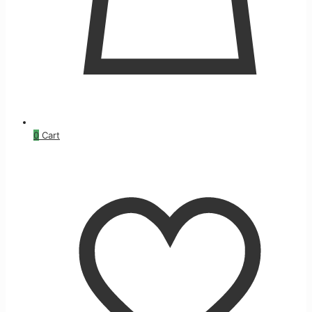
0
Cart