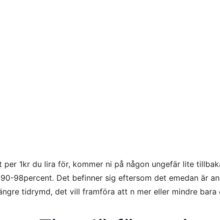
per 1kr du lira för, kommer ni på någon ungefär lite tillbak
 90-98percent. Det befinner sig eftersom det emedan är ang
ngre tidrymd, det vill framföra att n mer eller mindre bara