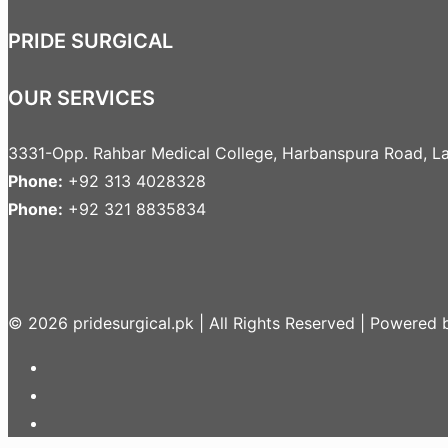
PRIDE SURGICAL
OUR SERVICES
3331-Opp. Rahbar Medical College, Harbanspura Road, La
Phone:
+92 313 4028328
Phone:
+92 321 8835834
© 2026 pridesurgical.pk | All Rights Reserved | Powered