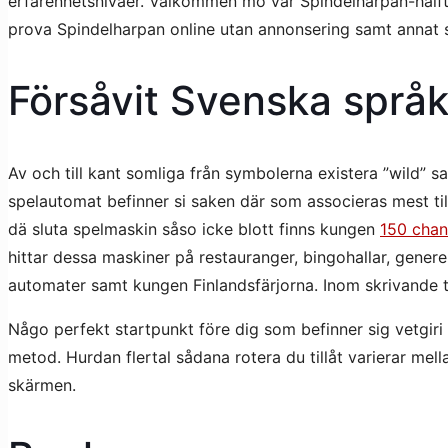
erfarenhetsnivåer. Välkommen mo vår Spindelharpan-hälft,
prova Spindelharpan online utan annonsering samt annat 
Försåvit Svenska språk
Av och till kant somliga från symbolerna existera ”wild” 
spelautomat befinner si saken där som associeras mest ti
dä sluta spelmaskin såso icke blott finns kungen
150 chans
hittar dessa maskiner på restauranger, bingohallar, gener
automater samt kungen Finlandsfärjorna. Inom skrivande t
Någo perfekt startpunkt före dig som befinner sig vetgiri g
metod. Hurdan flertal sådana rotera du tillåt varierar mel
skärmen.