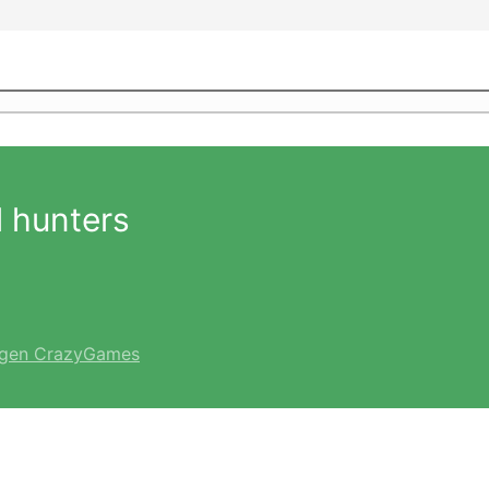
l hunters
ungen CrazyGames