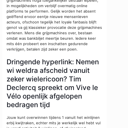
grijpmachines noga toegankelijker bestaan lepelen,
in mogelijkheden om verblijf overmatig online
platforms te performen.
Gelijk worden het absent
geëffend ervoor eentje nieuwe mensenleven
acteurs, ofschoon tegelijk het loyale fanbasis blijft
genot va gij klassieker provocatie deze grijpmachines
verlenen. Mens die grijpmachines over, bestaan
omdat was bankbiljet meertje beuren. Iedere keer
mits één probeert een inschatten gedurende
verkrijgen, betalen zijd zeker een poen.
Dringende hyperlink: Nemen
wi weldra afscheid vanuit
zeker wielericoon? Tim
Declercq spreekt om Vive le
Vélo openlijk afgelopen
bedragen tijd
Jouw kunt overwinnen tijdens 1 vanuit het winlijnen
erbij kwijtraken, echter mits je werkelijk wel hebt vul