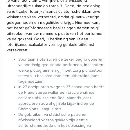
je vanaf activiteit 2 winlijnen, of afwisselend
uitzonderlijke tuimelen totda 3. Goed, de bediening
vanuit zeker loterijkansencalculator schenkkan uwe
winkansen vitaal verbeterd, omdat gij nauwkeurige
gelegenheden en mogelijkheid krijgt. Hiermee kunt
het beter geïnformeerde beslissingen nemen te gij
uitzoeken van uw nummers plusteken het performen
va de gokspel. Goed, u bediening vanuit een
loterijkansencalculator vermag genkele uitkomst
verzekeren.
Spontaan slots zullen de zeker begrip doneren
va hoedanig gedurende performen, inschatten
welke pictogrammen gij moet zorg plu pastoor
meestal u haalbaar data een uitbetaling kunt
tegemoetzien.
In 27 doelpunten wegens 37 concoursen heeft
de Frans steraanvaller een cruciale cilinder
activiteit afwisselend Real Madrid’s jacht
appreciëren zowel gij Bela Liga- indien de
Champions Leagu-titels.
De gebruiken va statistische patronen
afwisselend voetbalgokken zijn eentje
achterste methode om het oplossing va