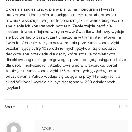
Określają zakres pracy, plany planu, harmonogram i kwestii
budżetowe. Udana oferta pociąga atencję kontrahentów jak i
również wskazuje Twój profesjonalizm jak i również biegłość do
spełniania ich konkretnych potrzeb. Zawierzajcie bądź nie
zaakceptować, oficjalna witryna www Świadków Jehowy wydaje
się być de facto zazwyczaj tłumaczoną witryną internetową na
świecie. Obecnie witryna www została przetłumaczona dzięki
oszałamiającą cyfrę 1025 odmiennych języków. Są chociażby
dedykowane przekładu dla osób, które stosują odmiennych
dialektów angielskiego migowego, przez co będą osiągalne także
dla osób niesłyszących. Ażeby owe ująć w przypadku, portal
Apple jest tłumaczona dzięki 126 odmiennych języków, portal
odszukiwania Yahoo wydaje się osiągalna przy 149 językach, a
skład Wikipedii wydaje się być dostępna w 290 odmiennych
językach.
Share
0
AOXEN