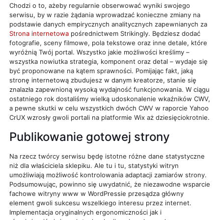
Chodzi o to, ażeby regularnie obserwować wyniki swojego
serwisu, by w razie żądania wprowadzać konieczne zmiany na
podstawie danych empirycznych analitycznych zapewnianych za
Strona internetowa
pośrednictwem Strikingly. Będziesz dodać
fotografie, sceny filmowe, pola tekstowe oraz inne detale, które
wyróżnią Twój portal. Wszystko jakie możliwości kreślimy –
wszystka nowiutka strategia, komponent oraz detal – wydaje się
być proponowane na kątem sprawności. Pomijając fakt, jaką
stronę internetową zbudujesz w danym kreatorze, stanie się
znalazła zapewnioną wysoką wydajność funkcjonowania. W ciągu
ostatniego rok dostaliśmy wielką udoskonalenie wkaźników CWV,
a pewne skutki w celu wszystkich dwóch CWV w raporcie Yahoo
CrUX wzrosły gwoli portali na platformie Wix aż dziesięciokrotnie.
Publikowanie gotowej strony
Na rzecz twórcy serwisu będę istotne różne dane statystyczne
niż dla właściciela sklepiku. Ale tu i tu, statystyki witryn
umożliwiają możliwość kontrolowania adaptacji zamiarów strony.
Podsumowując, powinno się uwydatnić, że niezawodne wsparcie
fachowe witryny www w WordPressie przesądza główny
element gwoli sukcesu wszelkiego interesu przez internet.
Implementacja oryginalnych ergonomiczności jak i