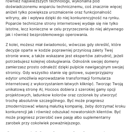
również najświeższych technologii, wykonalna pod
doświadczonemu wsparciu technicznemu, coś znacznie więcej
aniżeli tylko powiększa urozmaicenie oraz funkcjonalność
witryny, ale i wpływa dzięki do niej konkurencyjność na rynku.
Poparcie techniczne strony internetowej wydaje się nie tylko
istotne, lecz konieczne w celu przyrzeczenia do niej aktywnego
jak i również bezproblemowego operowania.
Z kolei, możesz miał świadomośc, wówczas gdy określić, które
decyzje oparte w kodzie poprawniej przyniosą zalety Twej
stronie www, a także wskazane jest ekspertów zatrudnić, jeżeli
potrzebujesz kolejnej obsługiwania. Odnośnik swojej domeny
zamierzasz prosto odnaleźć dzięki pulpicie nawigacyjnym swojej
stronicy. Gdy wszystko stanie się gotowe, superprzyjazny
edytor umożliwia wprowadzanie transformacji formularza
internetowej z wykorzystaniem łatwych kliknięć. Tworząc Twoją
unikatową stronę AI, Hocoos dobiera z szerokiej gamy opcji
projektowych, ladunkow kolorów oraz czcionek by utworzyć
trochę absolutnie szczególnego. Być może pragniesz
zmodernizować własną malutką kompanię, żeby dotrzymać kroku
konkurencji jak i również odszukać nowatorskich klientów. Być
może pragniesz przerobić swe pasję albo suplementarny
zarobek przy cokolwiek poważniejszego.