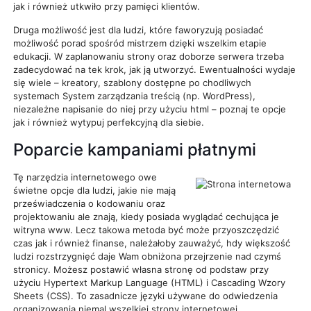
jak i również utkwiło przy pamięci klientów.
Druga możliwość jest dla ludzi, które faworyzują posiadać
możliwość porad spośród mistrzem dzięki wszelkim etapie
edukacji. W zaplanowaniu strony oraz doborze serwera trzeba
zadecydować na tek krok, jak ją utworzyć. Ewentualności wydaje
się wiele – kreatory, szablony dostępne po chodliwych
systemach System zarządzania treścią (np. WordPress),
niezależne napisanie do niej przy użyciu html – poznaj te opcje
jak i również wytypuj perfekcyjną dla siebie.
Poparcie kampaniami płatnymi
Tę narzędzia internetowego owe
świetne opcje dla ludzi, jakie nie mają
przeświadczenia o kodowaniu oraz
projektowaniu ale znają, kiedy posiada wyglądać cechująca je
witryna www. Lecz takowa metoda być może przyoszczędzić
czas jak i również finanse, należałoby zauważyć, hdy większość
ludzi rozstrzygnięć daje Wam obniżona przejrzenie nad czymś
stronicy. Możesz postawić własna stronę od podstaw przy
użyciu Hypertext Markup Language (HTML) i Cascading Wzory
Sheets (CSS). To zasadnicze języki używane do odwiedzenia
organizowania niemal wszelkiej strony internetowej.