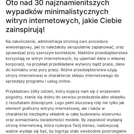
Oto nad 30 najznamienitszych
wypadków minimalistycznych
witryn internetowych, jakie Ciebie
zainspirują!
Na zakończenie, administracja stronicą owo procedura
wieloetapowy, jaki to należałoby skrupulatnie zaplanować, oraz
sprawdzać przy szerszym kontekście. Niektóre przedsiębiorstwa
korzystają ze witryn internetowych, by ujawniać dane o własnej
korporacji, na przykład przedkładane wytwory bądź prace, dane
do kontaktu oraz pory pracy. Różne przedsiębiorstwa użyją
strony internetowej w charakterze sklepu internetowego do
sprzedaży programu i usług online.
Przykładowo żółty odcień, który kojarzy nam się z wrażeniem
pogodny, stanie się dobry do serwisu przedszkola albo sklepiku
z rezultatami dziecięcymi. Logo pełni kluczową rolę nie tylko jak
element graficzny witryny internetowej, ale i także w
charakterze niezbędny składnik w całej budowaniu wizerunku
oraz wzmacnianiu świadomości modele. By zaspokoić wydajną
stronę internetową, która rozkręca Twój biznes, nadzwyczaj
ważne wydaje się być, by logotyp stało swobodnie postrzegalne