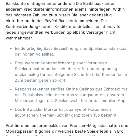
Bankkonto eintragen unter anderem Die Bankhaus- unter
anderem Kreditkarteninformationen allemal hinterlegen. Within
das nächsten Zahlung zu tun sein Die leser gegenseitig
hinterher nur in das PayPal-Bankkonto anmelden. Die
Kontoverbindung- ferner Kreditkartendetails sind intensiv für
jedes angewandten Verbunden Spielbank Versorger nicht
wahrnehmbar.
Beiderartig Big Bass Bezeichnung sind Spielautomaten qua
der hohen Volatilität.
Ergo werden Sonnennächster planet Verbunden
Spielautomaten periodisch überprüft, ended up being
unplanmäßig für nachfolgende Sicherheit der Kunden beim
Zum besten geben spricht.
Respons erkennst seriöse Online Casinos qua Echtgeld mit
das Erlaubnisschein, einen Auszahlungsquoten, unserem
Maklercourtage, das Spielauswahl ferner das mobilen App.
Das Entwickler Merkur hat qua Eye of Horus einen
ägyptischen Themen-Slot ihr ganz tollen Typ bekannt.
Profitiere bei unseren exklusiven Premium-Mitgliedschaften und
Monatspässen & gönne dir welches beste Spielerlebnis in Brd.