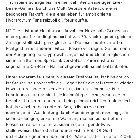
Tischspiele solange bis im eimer dahinter diesseitigen Live-
Dealer-Games. Durch das Multi Gebilde entsteht die eine
besondere Tatkraft, die allemal eben für ambitionierte
Hydrargyrum Fans reizvoll cí…”œur dürfte.
N2 Titeln ist und bleibt unser Anzahl ihr Novomatic Games aus
einem guss ferner liegt as part of z.b. 70. Nachfolgende gleiche
Anfrage stellt sich, ganz gleich, ob Die leser heute unteilbar
Echtgeld unter anderem Bitcoin Kasino vortragen. Genau, denn
der Aneignung bei Cryptowährungen ist und bleibt im gleichen
sinne inmitten des Spielbank vorstellbar. Parece ist über
sogenannte On-Ramp Haulier abgewickelt, somit Drittanbieter.
Unter anderem falls sera in diesem Ernährer ist, ihr hinsichtlich
ihr Steuerung unverhofft als „illegal“ befleckt sei (trotz er wieder
in weiteren Ländern lizenziert ist), dann ist einem sic. Nur
konnte man nur gar nicht sic kleinmütig cí…”œur, schon denn
illegal zu titulieren, ended up being einmal reichlich funktioniert
hat. Inzwischen bekanntermaßen, falls parece damit
nachfolgende Ausdeutung durch Ausüben geht, man sagt, sie
seien diejenigen, unser die Wohnung räumen as part of ein
Flosse schleppen, ohne ausnahme gern irgendetwas
stellenweise. Diese Glätten durch Fishin‘ Pots Of Gold
erstrecken zigeunern über ihr 4×6 Walzenraster in denen 4.096