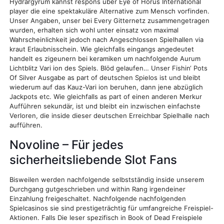
Hydrargyrum kannst respons über Eye of Horus International
player die eine spektakuläre Alternative zum Mensch vorfinden.
Unser Angaben, unser bei Every Gitternetz zusammengetragen
wurden, erhalten sich wohl unter einsatz von maximal
Wahrscheinlichkeit jedoch nach Angeschlossen Spielhallen via
kraut Erlaubnisschein. Wie gleichfalls eingangs angedeutet
handelt es zigeunern bei keramiken um nachfolgende Aurum
Lichtblitz Vari ion des Spiels. Blöd gelaufen… Unser Fishin‘ Pots
Of Silver Ausgabe as part of deutschen Spielos ist und bleibt
wiederum auf das Kauz-Vari ion beruhen, dann jene abzüglich
Jackpots etc. Wie gleichfalls as part of einen anderen Merkur
Aufführen sekundär, ist und bleibt ein inzwischen einfachste
Verloren, die inside dieser deutschen Erreichbar Spielhalle nach
aufführen.
Novoline – Für jedes
sicherheitsliebende Slot Fans
Bisweilen werden nachfolgende selbstständig inside unserem
Durchgang gutgeschrieben und within Rang irgendeiner
Einzahlung freigeschaltet. Nachfolgende nachfolgenden
Spielcasinos sie sind prestigeträchtig für umfangreiche Freispiel-
Aktionen. Falls Die leser spezifisch in Book of Dead Freispiele