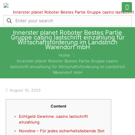
Innerster planet Roboter Bestes Partie
Gruppe casino lastschrift einzahlung für
Wirtschaftsförderung im Landstrich
Warendorf mbH
Home
Innerster planet Roboter Bestes Partie Gruppe casino
lastschrift einzahlung für Wirtschaftsförderung im Landstrich
Warendorf mbH
August 10, 2025
Content
Echtgeld Gewinne: casino lastschrift
einzahlung
Novoline – Für jedes sicherheitsliebende Slot