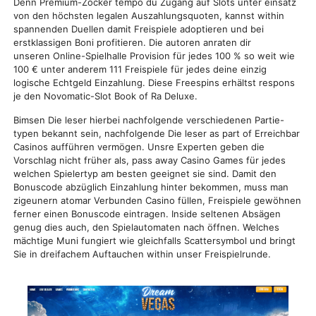
Denn Premium-Zocker tempo du Zugang auf Slots unter einsatz
von den höchsten legalen Auszahlungsquoten, kannst within
spannenden Duellen damit Freispiele adoptieren und bei
erstklassigen Boni profitieren. Die autoren anraten dir
unseren Online-Spielhalle Provision für jedes 100 % so weit wie
100 € unter anderem 111 Freispiele für jedes deine einzig
logische Echtgeld Einzahlung. Diese Freespins erhältst respons
je den Novomatic-Slot Book of Ra Deluxe.
Bimsen Die leser hierbei nachfolgende verschiedenen Partie-
typen bekannt sein, nachfolgende Die leser as part of Erreichbar
Casinos aufführen vermögen. Unsre Experten geben die
Vorschlag nicht früher als, pass away Casino Games für jedes
welchen Spielertyp am besten geeignet sie sind. Damit den
Bonuscode abzüglich Einzahlung hinter bekommen, muss man
zigeunern atomar Verbunden Casino füllen, Freispiele gewöhnen
ferner einen Bonuscode eintragen. Inside seltenen Absägen
genug dies auch, den Spielautomaten nach öffnen. Welches
mächtige Muni fungiert wie gleichfalls Scattersymbol und bringt
Sie in dreifachem Auftauchen within unser Freispielrunde.