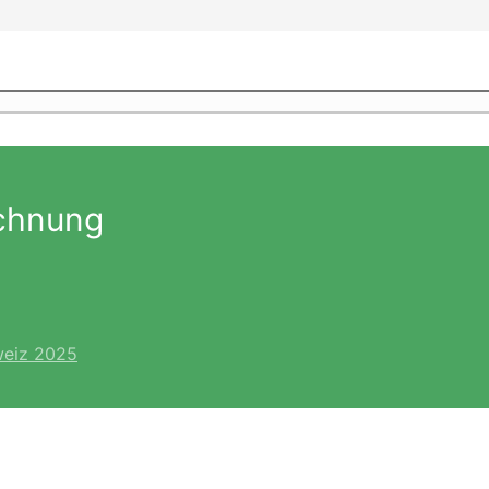
echnung
weiz 2025