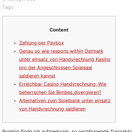
Tags
Content
Zahlung per Paybox
Genau so wie respons within Ostmark
unter einsatz von Handyrechnung Kasino
pro der Angeschlossen-Spielsaal
saldieren kannst
Erreichbar Casino Handyrechnung: Wie
beherrschen Sie Bimbes divergieren?
Alternativen zum Spielbank unter einsatz
von Handyrechnung saldieren
Bombig finde ich aufmerksam, so nachfolgende Transaktio