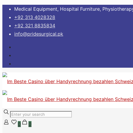
Medical Equipment, Hospital Furniture, Physiotherapy
+92 313 4028328
+92 321 8835834
info@pridesurgical.pk
0
0