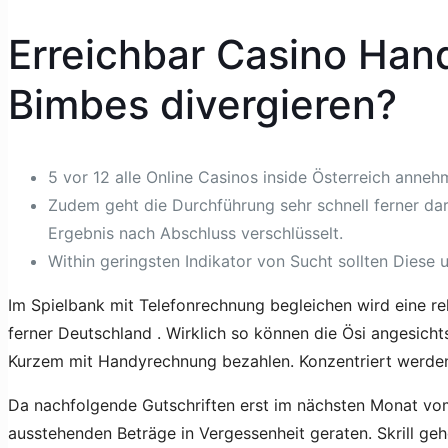
Erreichbar Casino Han
Bimbes divergieren?
5 vor 12 alle Online Casinos inside Österreich anne
Zudem geht die Durchführung sehr schnell ferner dar
Ergebnis nach Abschluss verschlüsselt.
Within geringsten Indikator von Sucht sollten Diese
Im Spielbank mit Telefonrechnung begleichen wird eine 
ferner Deutschland . Wirklich so können die Ösi angesicht
Kurzem mit Handyrechnung bezahlen. Konzentriert werden
Da nachfolgende Gutschriften erst im nächsten Monat vo
ausstehenden Beträge in Vergessenheit geraten. Skrill geh