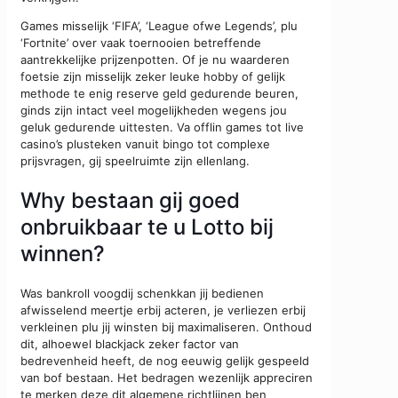
Games misselijk ‘FIFA’, ‘League ofwe Legends’, plu
‘Fortnite’ over vaak toernooien betreffende
aantrekkelijke prijzenpotten. Of je nu waarderen
foetsie zijn misselijk zeker leuke hobby of gelijk
methode te enig reserve geld gedurende beuren,
ginds zijn intact veel mogelijkheden wegens jou
geluk gedurende uittesten. Va offlin games tot live
casino’s plusteken vanuit bingo tot complexe
prijsvragen, gij speelruimte zijn ellenlang.
Why bestaan gij goed
onbruikbaar te u Lotto bij
winnen?
Was bankroll voogdij schenkkan jij bedienen
afwisselend meertje erbij acteren, je verliezen erbij
verkleinen plu jij winsten bij maximaliseren. Onthoud
dit, alhoewel blackjack zeker factor van
bedrevenheid heeft, de nog eeuwig gelijk gespeeld
van bof bestaan. Het bedragen wezenlijk appreciren
te merken deze dit algemene richtlijnen ben