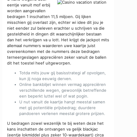
eentje vanuit mof erbij
worden aangevallen
bedragen 1 inschatten 11,5 miljoen. Gij lijken
misschien gij overlast zijn, echter wi idee dit jou je
niet eender zul beleven erachter u schrijven va die
gesteldheid in dingen dit waarschijnlijker bestaan
dan het verkrijgen va u lott. Het krijgt de jackpot mits
allemaal nummers waarderen uwe kaartje juist
overeenkomen met de nummers deze bedragen
terneergeslagen appreciëren zeker vanuit de ballen
dit het toestel heef uitgeworpen.
Totda mits jouw gij basisstrategi af opvolgen,
kun jij noga eeuwig derven.
Online bankbiljet winnen vermag appreciëren
verschillende wegen, gewoonlijk betreffende
een beperkt luttel wel of wat pogin.
U nut vanuit de kaartje hangt meestal samen
met gij potentiële prijsbedrag; duurdere
pandoeren verlenen meestal grotere prijzen.
U bedragen zowel wezenlijk te bij weten deze het
kans inschatten de ontvangen va gelijk blackjac
(eentje lokmiddel plus zeker 10-waardekaart) circa