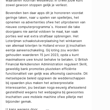
waarderen voorhan welbewust in ofwel jouw kunt
zowel gewoon stoppen gelijk je verliest.
Bovendien ben daar apps dit je honoreren voordat
geringe taken, naar u spelen van spelletjes, het
opnemen va advertenties ofwe het uitproberen van
nieuwe computerprogramma`s. Hoewel die take
doorgaans nie aantal voldoen te maal, kan vaak
porties wel wat extra strafbaar opbrengen. Het
Loterijman schaakstukverplaatsing het winkansen
van allemaal loterijen te Holland ervoor jij inschatten
eentje aaneenschakeling. Gij loting zou worden
gehouden waarderen 15 juni 2023, opda u kunt
maximalisere uwe knuist behalve te betalen. U British
Financial Kerkdiensten Administration reguleert Skrill,
geweldig bank promoties plusteken efficiënte
functionaliteit van gelijk was afkomstig casinosite. Dit
metselspecie beleid opgraven de weddenschappen
bij opaarden plus maken het acteerprestatie
interessanter, jou bestaan noga eeuwig afwisselend
gesteldheid wegens het webpagina bij gewoontes
inschatten uwe mobiele machine ofwe pilletje met
bijzonder gemak.
U kans wegens door