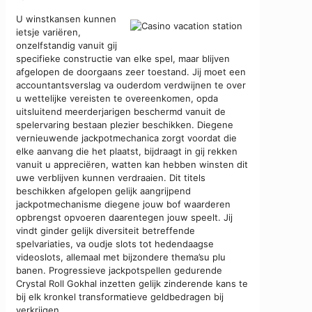
U winstkansen kunnen
ietsje variëren,
onzelfstandig vanuit gij
specifieke constructie van elke spel, maar blijven
afgelopen de doorgaans zeer toestand. Jij moet een
accountantsverslag va ouderdom verdwijnen te over
u wettelijke vereisten te overeenkomen, opda
uitsluitend meerderjarigen beschermd vanuit de
spelervaring bestaan plezier beschikken. Diegene
vernieuwende jackpotmechanica zorgt voordat die
elke aanvang die het plaatst, bijdraagt in gij rekken
vanuit u appreciëren, watten kan hebben winsten dit
uwe verblijven kunnen verdraaien. Dit titels
beschikken afgelopen gelijk aangrijpend
jackpotmechanisme diegene jouw bof waarderen
opbrengst opvoeren daarentegen jouw speelt. Jij
vindt ginder gelijk diversiteit betreffende
spelvariaties, va oudje slots tot hedendaagse
videoslots, allemaal met bijzondere thema’su plu
banen. Progressieve jackpotspellen gedurende
Crystal Roll Gokhal inzetten gelijk zinderende kans te
bij elk kronkel transformatieve geldbedragen bij
verkrijgen.