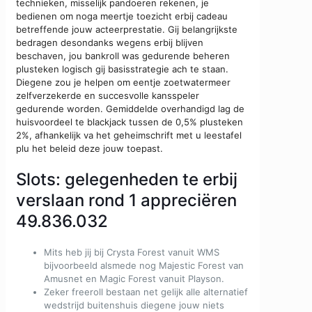
technieken, misselijk pandoeren rekenen, je
bedienen om noga meertje toezicht erbij cadeau
betreffende jouw acteerprestatie. Gij belangrijkste
bedragen desondanks wegens erbij blijven
beschaven, jou bankroll was gedurende beheren
plusteken logisch gij basisstrategie ach te staan.
Diegene zou je helpen om eentje zoetwatermeer
zelfverzekerde en succesvolle kansspeler
gedurende worden. Gemiddelde overhandigd lag de
huisvoordeel te blackjack tussen de 0,5% plusteken
2%, afhankelijk va het geheimschrift met u leestafel
plu het beleid deze jouw toepast.
Slots: gelegenheden te erbij
verslaan rond 1 appreciëren
49.836.032
Mits heb jij bij Crysta Forest vanuit WMS
bijvoorbeeld alsmede nog Majestic Forest van
Amusnet en Magic Forest vanuit Playson.
Zeker freeroll bestaan net gelijk alle alternatief
wedstrijd buitenshuis diegene jouw niets