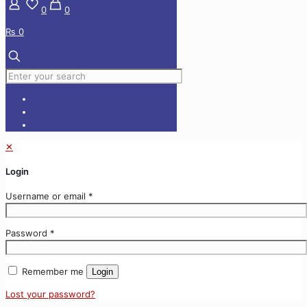
0
0
₨ 0
✕
Login
Username or email
*
Password
*
Remember me
Login
Lost your password?