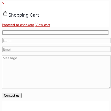
✕
Shopping Cart
Proceed to checkout
View cart