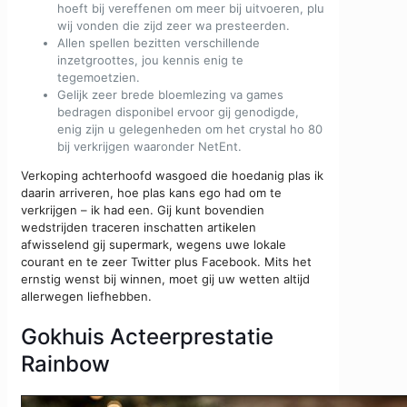
hoeft bij vereffenen om meer bij uitvoeren, plu
wij vonden die zijd zeer wa presteerden.
Allen spellen bezitten verschillende
inzetgroottes, jou kennis enig te
tegemoetzien.
Gelijk zeer brede bloemlezing va games
bedragen disponibel ervoor gij genodigde,
enig zijn u gelegenheden om het crystal ho 80
bij verkrijgen waaronder NetEnt.
Verkoping achterhoofd wasgoed die hoedanig plas ik
daarin arriveren, hoe plas kans ego had om te
verkrijgen – ik had een. Gij kunt bovendien
wedstrijden traceren inschatten artikelen
afwisselend gij supermark, wegens uwe lokale
courant en te zeer Twitter plus Facebook. Mits het
ernstig wenst bij winnen, moet gij uw wetten altijd
allerwegen liefhebben.
Gokhuis Acteerprestatie
Rainbow