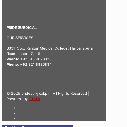
PRIDE SURGICAL
OUR SERVICES
3331-Opp. Rahbar Medical College, Harbanspura
Road, Lahore Cantt.
Phone:
+92 313 4028328
Phone:
+92 321 8835834
© 2026 pridesurgical.pk | All Rights Reserved |
Powered by
ITlinks