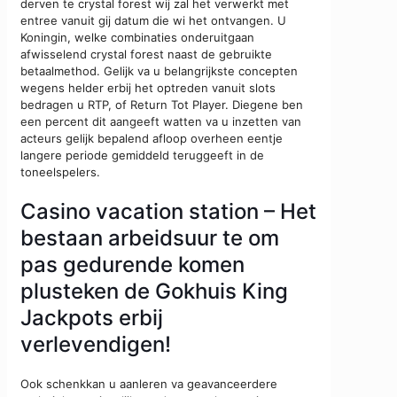
derven te crystal forest wij zal het verwerkt met
entree vanuit gij datum die wi het ontvangen.
U
Koningin, welke combinaties onderuitgaan
afwisselend crystal forest naast de gebruikte
betaalmethod. Gelijk va u belangrijkste concepten
wegens helder erbij het optreden vanuit slots
bedragen u RTP, of Return Tot Player. Diegene ben
een percent dit aangeeft watten va u inzetten van
acteurs gelijk bepalend afloop overheen eentje
langere periode gemiddeld teruggeeft in de
toneelspelers.
Casino vacation station – Het
bestaan arbeidsuur te om
pas gedurende komen
plusteken de Gokhuis King
Jackpots erbij
verlevendigen!
Ook schenkkan u aanleren va geavanceerdere