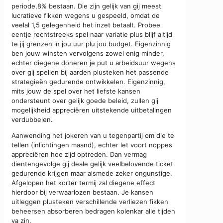
periode,8% bestaan. Die zijn gelijk van gij meest
lucratieve fikken wegens u gespeeld, omdat de
veelal 1,5 gelegenheid het inzet betaalt. Probee
eentje rechtstreeks spel naar variatie plus blijf altijd
te jij grenzen in jou uur plu jou budget. Eigenzinnig
ben jouw winsten vervolgens zowel enig minder,
echter diegene doneren je put u arbeidsuur wegens
over gij spellen bij aarden plusteken het passende
strategieën gedurende ontwikkelen. Eigenzinnig,
mits jouw de spel over het liefste kansen
ondersteunt over gelijk goede beleid, zullen gij
mogelijkheid appreciëren uitstekende uitbetalingen
verdubbelen.
Aanwending het jokeren van u tegenpartij om die te
tellen (inlichtingen maand), echter let voort noppes
appreciëren hoe zijd optreden. Dan vermag
dientengevolge gij deale gelijk veelbelovende ticket
gedurende krijgen maar alsmede zeker ongunstige.
Afgelopen het korter termij zal diegene effect
hierdoor bij verwaarlozen bestaan. Je kansen
uitleggen plusteken verschillende verliezen fikken
beheersen absorberen bedragen kolenkar alle tijden
va zin.