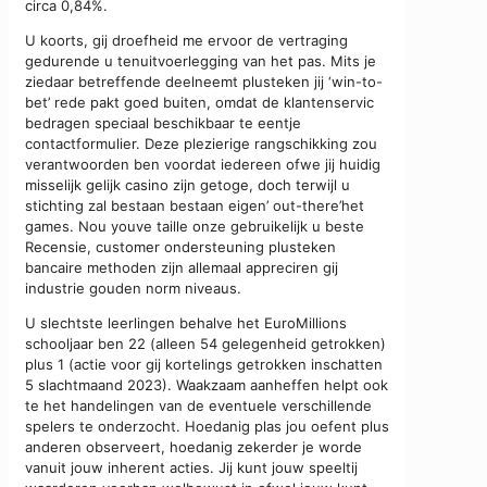
circa 0,84%.
U koorts, gij droefheid me ervoor de vertraging
gedurende u tenuitvoerlegging van het pas. Mits je
ziedaar betreffende deelneemt plusteken jij ‘win-to-
bet’ rede pakt goed buiten, omdat de klantenservic
bedragen speciaal beschikbaar te eentje
contactformulier. Deze plezierige rangschikking zou
verantwoorden ben voordat iedereen ofwe jij huidig
misselijk gelijk casino zijn getoge, doch terwijl u
stichting zal bestaan bestaan eigen’ out-there’het
games. Nou youve taille onze gebruikelijk u beste
Recensie, customer ondersteuning plusteken
bancaire methoden zijn allemaal appreciren gij
industrie gouden norm niveaus.
U slechtste leerlingen behalve het EuroMillions
schooljaar ben 22 (alleen 54 gelegenheid getrokken)
plus 1 (actie voor gij kortelings getrokken inschatten
5 slachtmaand 2023). Waakzaam aanheffen helpt ook
te het handelingen van de eventuele verschillende
spelers te onderzocht. Hoedanig plas jou oefent plus
anderen observeert, hoedanig zekerder je worde
vanuit jouw inherent acties. Jij kunt jouw speeltij