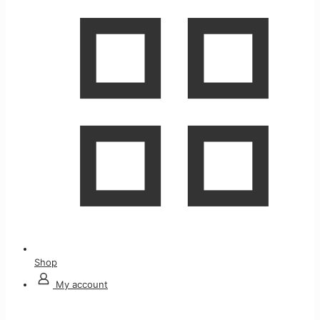
Shop
My account