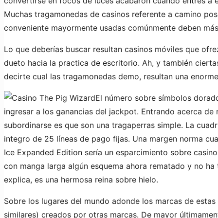
convertirse en focos de luces acabaron cuando entres a 
Muchas tragamonedas de casinos referente a camino pos
conveniente mayormente usadas comúnmente deben más gr
Lo que deberías buscar resultan casinos móviles que ofrez
dueto hacia la practica de escritorio. Ah, y también cier
decirte cual las tragamonedas demo, resultan una enorme
El número sobre símbolos dorado
ingresar a los ganancias del jackpot. Entrando acerca de
subordinarse es que son una tragaperras simple. La cuadr
integro de 25 líneas de pago fijas. Una margen norma cua
Ice Expanded Edition serí­a un esparcimiento sobre casin
con manga larga algún esquema ahora rematado y no ha tra
explica, es una hermosa reina sobre hielo.
Sobre los lugares del mundo adonde los marcas de estas 
similares) creados por otras marcas. De mayor últimamente