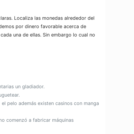
laras. Localiza las monedas alrededor del
videmos por dinero favorable acerca de
cada una de ellas. Sin embargo lo cual no
tarias un gladiador.
uguetear.
a el pelo además existen casinos con manga
como comenzó a fabricar máquinas