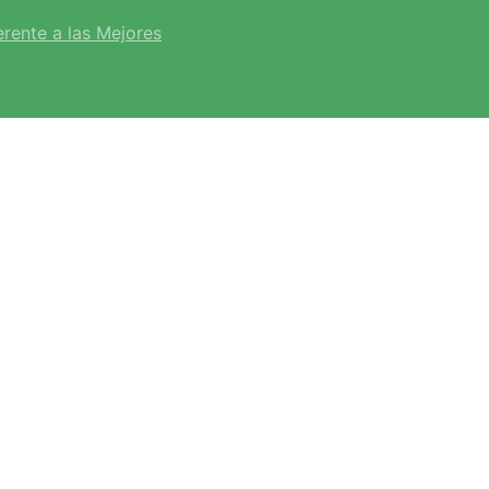
rente a las Mejores