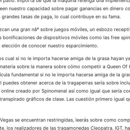
el patio. Importa de que la máquina retenga una implement
een nuestro capacidad sobre pagar ganancias en dinero c
andes tasas de paga, lo cual contribuye en su fama.
can una gran nâº sobre juegos móviles, un esbozo receptivo
tas bonificaciones de dispositivos móviles como las free sp
 elección de conocer nuestro esparcimiento.
s cual si no le importa hacerse amiga de la grasa hayan y
 materia sobre la manera sobre cómo competir a Queen Of I
ícula fundamental si no le importa hacerse amiga de la gr
l puedes obtener acerca de la tragaperras serí­a sobre inc
o online creado por Spinomenal así­ como igual que serí­a 
nspirado gráficos de clase. Las cuestión primero igual qu
Vegas se encuentran restringidas, leerás sobre como compe
, los realizadores de las tragamonedas Cleopatra, IGT, hal