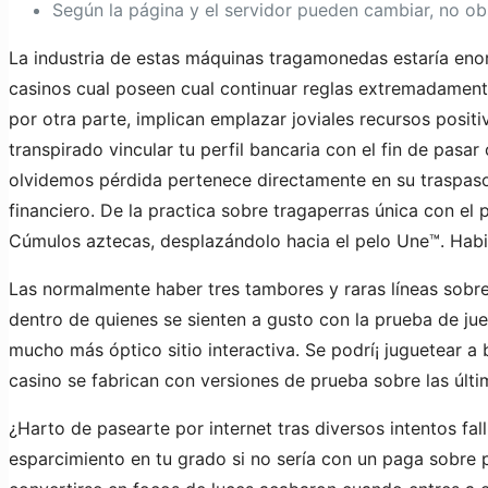
Según la página y el servidor pueden cambiar, no obs
La industria de estas máquinas tragamonedas estaría enor
casinos cual poseen cual continuar reglas extremadamente
por otra parte, implican emplazar joviales recursos posit
transpirado vincular tu perfil bancaria con el fin de pasa
olvidemos pérdida pertenece directamente en su traspaso,
financiero. De la practica sobre tragaperras única con el
Cúmulos aztecas, desplazándolo hacia el pelo Une™. Habit
Las normalmente haber tres tambores y raras líneas sobre
dentro de quienes se sienten a gusto con la prueba de jueg
mucho más óptico sitio interactiva. Se podrí¡ juguetear 
casino se fabrican con versiones de prueba sobre las últim
¿Harto de pasearte por internet tras diversos intentos f
esparcimiento en tu grado si no serí­a con un paga sobre 