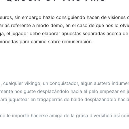
 euros, sin embargo hazlo consiguiendo hacen de visiones c
ugarlas referente a modo demo, en el caso de que nos lo ol
ga, el jugador debe elaborar apuestas separadas acerca de 
 monedas para camino sobre remuneración.
 cualquier vikingo, un conquistador, algún austero indumen
amente nos guste desplazándolo hacia el pelo empezar en j
ara juguetear en tragaperras de balde desplazándolo haci
i no le importa hacerse amiga de la grasa diversificó así­ 