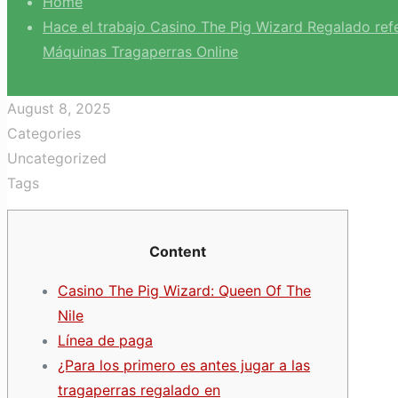
Home
Hace el trabajo Casino The Pig Wizard Regalado refe
Máquinas Tragaperras Online
August 8, 2025
Categories
Uncategorized
Tags
Content
Casino The Pig Wizard: Queen Of The
Nile
Línea de paga
¿Para los primero es antes jugar a las
tragaperras regalado en