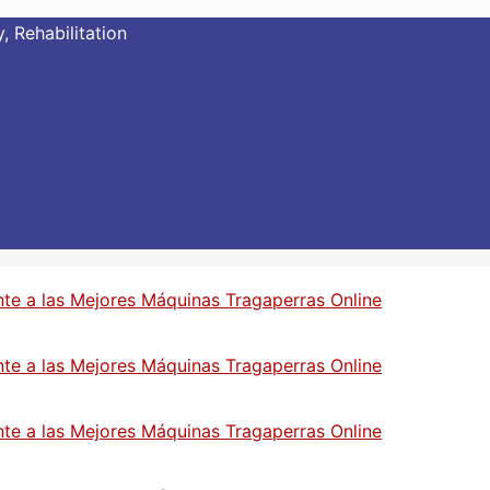
, Rehabilitation