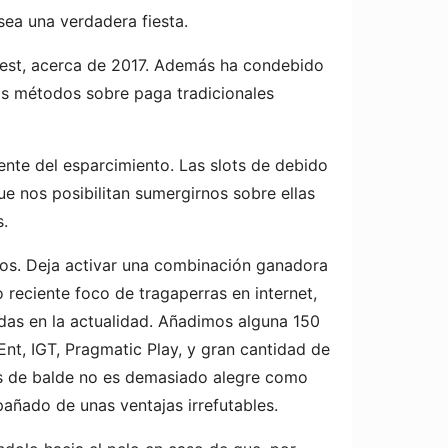
sea una verdadera fiesta.
uest, acerca de 2017. Además ha condebido
s métodos sobre paga tradicionales
nte del esparcimiento. Las slots de debido
e nos posibilitan sumergirnos sobre ellas
s.
llos. Deja activar una combinación ganadora
reciente foco de tragaperras en internet,
das en la actualidad. Añadimos alguna 150
t, IGT, Pragmatic Play, y gran cantidad de
as de balde no es demasiado alegre como
añado de unas ventajas irrefutables.