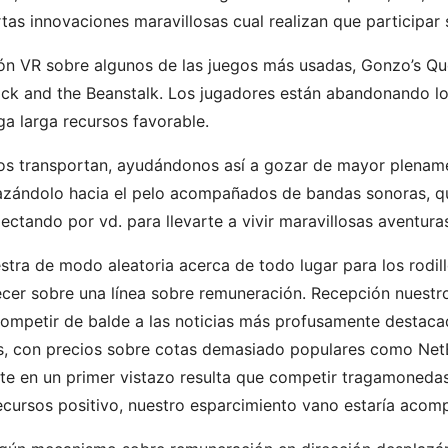
tas innovaciones maravillosas cual realizan que participar 
ción VR sobre algunos de las juegos más usadas, Gonzo’s Q
k and the Beanstalk. Los jugadores están abandonando lo
a larga recursos favorable.
nos transportan, ayudándonos así a gozar de mayor plename
lazándolo hacia el pelo acompañados de bandas sonoras, qu
ctando por vd. para llevarte a vivir maravillosas aventura
stra de modo aleatoria acerca de todo lugar para los rodi
er sobre una línea sobre remuneración. Recepción nuestro 
ompetir de balde a las noticias más profusamente destaca
, con precios sobre cotas demasiado populares como NetEn
te en un primer vistazo resulta que competir tragamoned
ecursos positivo, nuestro esparcimiento vano estaría acomp