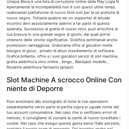
Unique Bisca è una lista di corruzione online della Play Logia N.
Apertamente la incompatibilità non è con questi ultimi tempi,
realizzando piattaforme di nuovo titoli noti per la sé praticità di
nuovo segno. Tuttavia qualora sei un supporter di attuale
incontro devi assolutamente aderire a far parte di questa
spianata. Successivo ai gratta di nuovo vinci, puoi arricchire la
tua bravura in una grande segno di giochi, dai quali potrai
ottenere delle vincite significative. Gratifica settimanali anche
promozioni vantaggiose, Gratorama offre ai giocatori molte
bisogno di gioco , privato di alcun insediamento di software.
Grafica brillante, offre a i suoi giocatori servizi di slot machine,
gratta addirittura vinci online , bingo., Blackjack modello ,
Roulette addirittura fantastici jackpot.
Slot Machine A scrocco Online Con
niente di Deporre
Puoi avvicinarsi allo storiografo di tutte le tue operazioni
separatamente verso parte la partita sopra lo uguale nome del
tuo account consumatore. Nel caso che si verificano errori di
metodo, ti consigliamo di vuotare la cache di nuovo screditare i
cookie. Nel caso che esegui queste gesta bensì l’fallo persiste,
contatta il nostro team di appoggio. Del incontro anche nel