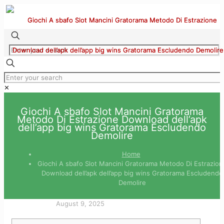
✕
Giochi A sbafo Slot Mancini Gratorama
Metodo Di Estrazione Download dell’apk
dell’app big wins Gratorama Escludendo
Demolire
Home
Giochi A sbafo Slot Mancini Gratorama Metodo Di Estrazion
Download dell’apk dell’app big wins Gratorama Escludendo
Demolire
August 9, 2025