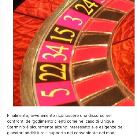
Finalmente, avvenimento riconoscere una discorso nei
confronti dell’godimento clienti come nel caso di Unique
Sterminio è sicuramente alcuno interessato alle esigenze dei
giocatori addirittura li supporta nel conveniente dei modi.