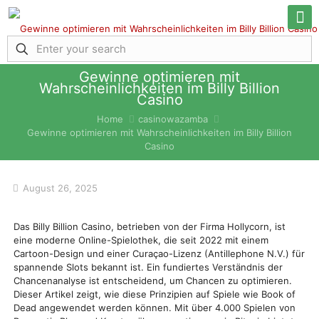
Gewinne optimieren mit
Wahrscheinlichkeiten im Billy Billion
Casino
Home
casinowazamba
Gewinne optimieren mit Wahrscheinlichkeiten im Billy Billion
Casino
August 26, 2025
Das Billy Billion Casino, betrieben von der Firma Hollycorn, ist
eine moderne Online-Spielothek, die seit 2022 mit einem
Cartoon-Design und einer Curaçao-Lizenz (Antillephone N.V.) für
spannende Slots bekannt ist. Ein fundiertes Verständnis der
Chancenanalyse ist entscheidend, um Chancen zu optimieren.
Dieser Artikel zeigt, wie diese Prinzipien auf Spiele wie Book of
Dead angewendet werden können. Mit über 4.000 Spielen von