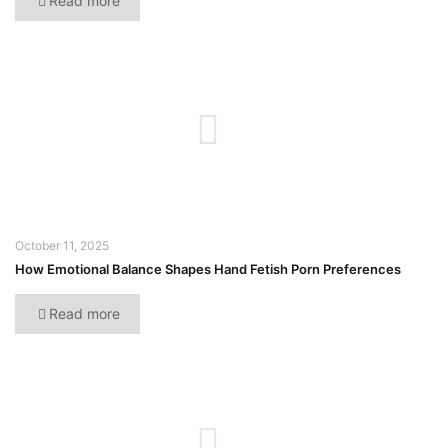
Read more
October 11, 2025
How Emotional Balance Shapes Hand Fetish Porn Preferences
Read more