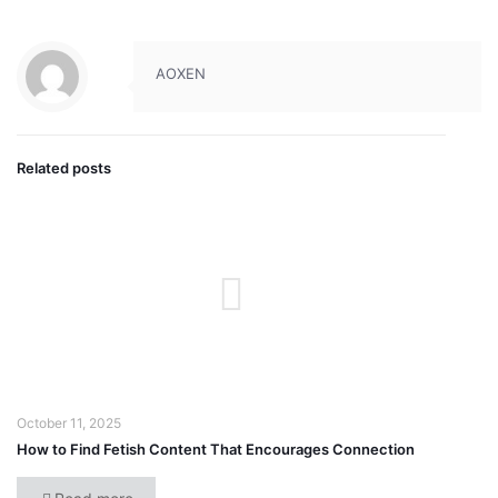
AOXEN
Related posts
October 11, 2025
How to Find Fetish Content That Encourages Connection