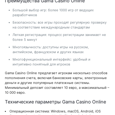
Преимущества Gama Casino Online
Большой выбор игр: более 1000 игр от ведущих
разработчиков
Безопасность: все игры проходят регулярную проверку
на соответствие международным стандартам
Легкая регистрация: процесс регистрации занимает не
более 5 минут
Многоязычность: доступны игры на русском,
английском, французском и других языках
Многофункциональный интерфейс: удобный и
интуитивно понятный для игроков
Gama Casino Online предлагает игрокам несколько способов
пополнения счета, включая банковские карты, электронные
деньги и другие популярные платежные системы.
Минимальный депозит составляет 10 евро, а максимальный –
10 000 евро.
Технические параметры Gama Casino Online
Операционная система: Windows, macOS, Android, iOS