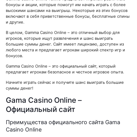
бонусы и акции, которые помогут им начать играть с более
высокими шансами на выигрыш. Некоторые из этих бонусов
включают в себя приветственные бонусы, бесплатные спины
и другие.
В целом, Gamma Casino Online – это отличный выбор для
игроков, которые ищут развлечения и шанс выиграть
большие суммы денег. Сайт имеет лицензию, доступен из
любого места и предлагает игрокам широкий спектр игр и
бонусов.
Gamma Casino Online – это официальный сайт, который
предлагает игрокам безопасное и честное игровое опыта.
Начните играть сейчас и получите шанс выиграть большие
суммы денег!
Gama Casino Online –
Официальный сайт
Преимущества официального сайта Gama
Casino Online