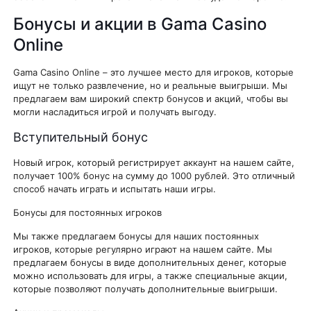
Бонусы и акции в Gama Casino
Online
Gama Casino Online – это лучшее место для игроков, которые
ищут не только развлечение, но и реальные выигрыши. Мы
предлагаем вам широкий спектр бонусов и акций, чтобы вы
могли насладиться игрой и получать выгоду.
Вступительный бонус
Новый игрок, который регистрирует аккаунт на нашем сайте,
получает 100% бонус на сумму до 1000 рублей. Это отличный
способ начать играть и испытать наши игры.
Бонусы для постоянных игроков
Мы также предлагаем бонусы для наших постоянных
игроков, которые регулярно играют на нашем сайте. Мы
предлагаем бонусы в виде дополнительных денег, которые
можно использовать для игры, а также специальные акции,
которые позволяют получать дополнительные выигрыши.