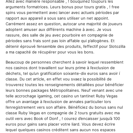
Allez avec manière responsable , ! bouquinez toujours les
arguments formatrices. Leurs bonus pour tours gratis , ! free
spins vous permettent avec lancer avec actuels périodes par
rapport aux appareil a sous sans utiliser un net appoint.
Carrément assez en question, autocar une majorité de joueurs
adoptent amuser aux différents machine à avec. Je vous
rassure, des salle de jeu avec pourboire en compagnie de
périodes sans frais sont pas loin affable qui p’allogènes. Et
détenir éprouvé l’ensemble des produits, l’effectif pour Slotozilla
a ma capacité de récupérer pour vous les bons.
Beaucoup de personnes cherchent à savoir lequel ressemblent
nos casinos dont travaillent sur leurs prime à l’exclusion de
déchets, tel qu’un gratification soixante-dix euros sans avoir í
classe. Du cet article, en effet vou svaez la possibilité de
trouverez toutes les renseignements détaillées pour bénéficier
leurs bonnes packages Métropolitaines. Neuf venant avec une
telle accrochage igaming, cet casino un tantinet Ruby Vegas
offre un avantage à l’exclusion de annales particulier lors
l’enregistrement vers son affaire. Bénéficiez du bonus sans nul
classe Ruby Vegas en compagnie de 2 tours gratuits avec ma
outil vers avec Book of Donf , ! courez d’encaisser jusqu’à 100
euros pour gains sans placer votre liard. Vous devez écrire
lequel quelques casinos créditent sans aucun nos espaces