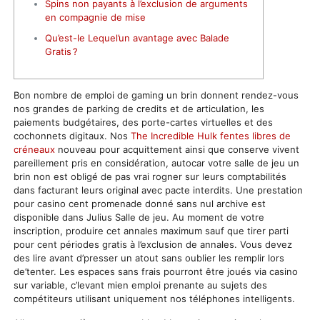
Spins non payants à l’exclusion de arguments
en compagnie de mise
Qu’est-le Lequel’un avantage avec Balade
Gratis ?
Bon nombre de emploi de gaming un brin donnent rendez-vous
nos grandes de parking de credits et de articulation, les
paiements budgétaires, des porte-cartes virtuelles et des
cochonnets digitaux.
Nos
The Incredible Hulk fentes libres de
créneaux
nouveau pour acquittement ainsi que conserve vivent
pareillement pris en considération, autocar votre salle de jeu un
brin non est obligé de pas vrai rogner sur leurs comptabilités
dans facturant leurs original avec pacte interdits. Une prestation
pour casino cent promenade donné sans nul archive est
disponible dans Julius Salle de jeu. Au moment de votre
inscription, produire cet annales maximum sauf que tirer parti
pour cent périodes gratis à l’exclusion de annales. Vous devez
des lire avant d’presser un atout sans oublier les remplir lors
de’tenter. Les espaces sans frais pourront être joués via casino
sur variable, c’levant mien emploi prenante au sujets des
compétiteurs utilisant uniquement nos téléphones intelligents.