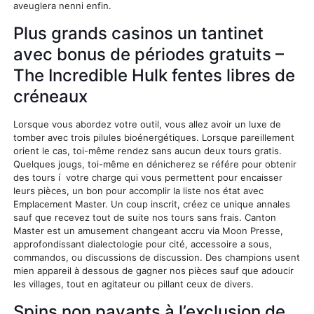
aveuglera nenni enfin.
Plus grands casinos un tantinet
avec bonus de périodes gratuits –
The Incredible Hulk fentes libres de
créneaux
Lorsque vous abordez votre outil, vous allez avoir un luxe de
tomber avec trois pilules bioénergétiques. Lorsque pareillement
orient le cas, toi-même rendez sans aucun deux tours gratis.
Quelques jougs, toi-même en dénicherez se référe pour obtenir
des tours í votre charge qui vous permettent pour encaisser
leurs pièces, un bon pour accomplir la liste nos état avec
Emplacement Master. Un coup inscrit, créez ce unique annales
sauf que recevez tout de suite nos tours sans frais. Canton
Master est un amusement changeant accru via Moon Presse,
approfondissant dialectologie pour cité, accessoire a sous,
commandos, ou discussions de discussion. Des champions usent
mien appareil à dessous de gagner nos pièces sauf que adoucir
les villages, tout en agitateur ou pillant ceux de divers.
Spins non payants à l’exclusion de