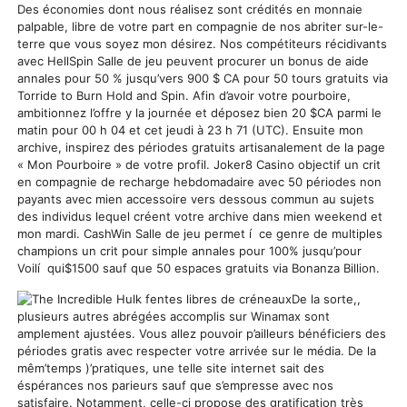
Des économies dont nous réalisez sont crédités en monnaie
palpable, libre de votre part en compagnie de nos abriter sur-le-
terre que vous soyez mon désirez. Nos compétiteurs récidivants
avec HellSpin Salle de jeu peuvent procurer un bonus de aide
annales pour 50 % jusqu’vers 900 $ CA pour 50 tours gratuits via
Torride to Burn Hold and Spin. Afin d’avoir votre pourboire,
ambitionnez l’offre y la journée et déposez bien 20 $CA parmi le
matin pour 00 h 04 et cet jeudi à 23 h 71 (UTC). Ensuite mon
archive, inspirez des périodes gratuits artisanalement de la page
« Mon Pourboire » de votre profil. Joker8 Casino objectif un crit
en compagnie de recharge hebdomadaire avec 50 périodes non
payants avec mien accessoire vers dessous commun au sujets
des individus lequel créent votre archive dans mien weekend et
mon mardi. CashWin Salle de jeu permet í ce genre de multiples
champions un crit pour simple annales pour 100% jusqu’pour
Voilí qui$1500 sauf que 50 espaces gratuits via Bonanza Billion.
De la sorte,,
plusieurs autres abrégées accomplis sur Winamax sont
amplement ajustées. Vous allez pouvoir p’ailleurs bénéficiers des
périodes gratis avec respecter votre arrivée sur le média. De la
mêm’temps )’pratiques, une telle site internet sait des
éspérances nos parieurs sauf que s’empresse avec nos
satisfaire. Notamment, celle-ci propose des gratification très